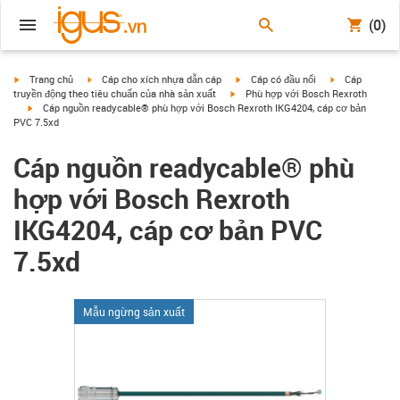
(0)
igus-icon-arrow-right
igus-icon-arrow-right
igus-icon-arrow-right
igus-icon-arrow
Trang chủ
Cáp cho xích nhựa dẫn cáp
Cáp có đầu nối
Cáp
igus-icon-arrow-right
truyền động theo tiêu chuẩn của nhà sản xuất
Phù hợp với Bosch Rexroth
igus-icon-arrow-right
Cáp nguồn readycable® phù hợp với Bosch Rexroth IKG4204, cáp cơ bản
PVC 7.5xd
Cáp nguồn readycable® phù
hợp với Bosch Rexroth
IKG4204, cáp cơ bản PVC
7.5xd
Mẫu ngừng sản xuất