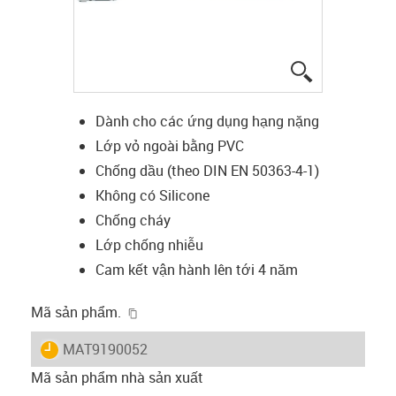
igus-icon-lup
Dành cho các ứng dụng hạng nặng
Lớp vỏ ngoài bằng PVC
Chống dầu (theo DIN EN 50363-4-1)
Không có Silicone
Chống cháy
Lớp chống nhiễu
Cam kết vận hành lên tới 4 năm
igus-icon-copy-clipboard
Mã sản phẩm.
igus-icon-lieferzeit
MAT9190052
Mã sản phẩm nhà sản xuất