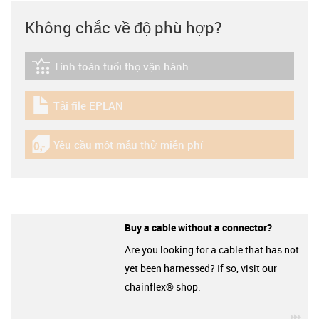
Không chắc về độ phù hợp?
Tính toán tuổi thọ vận hành
igus-icon-lebensdauerrechner
Tải file EPLAN
igus-icon-download-plan
Yêu cầu một mẫu thử miễn phí
igus-icon-gratismuster
Buy a cable without a connector?
Are you looking for a cable that has not
yet been harnessed? If so, visit our
chainflex® shop.
igu