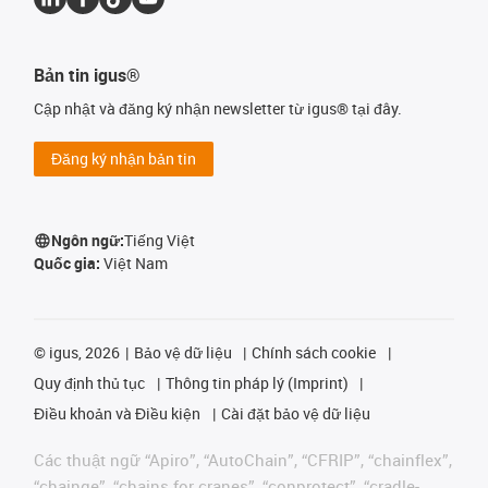
Bản tin igus®
Cập nhật và đăng ký nhận newsletter từ igus® tại đây.
Đăng ký nhận bản tin
Ngôn ngữ:
Tiếng Việt
Quốc gia:
Việt Nam
©
igus, 2026
Bảo vệ dữ liệu
Chính sách cookie
Quy định thủ tục
Thông tin pháp lý (Imprint)
Điều khoản và Điều kiện
Cài đặt bảo vệ dữ liệu
Các thuật ngữ “Apiro”, “AutoChain”, “CFRIP”, “chainflex”,
“chainge”, “chains for cranes”, “conprotect”, “cradle-