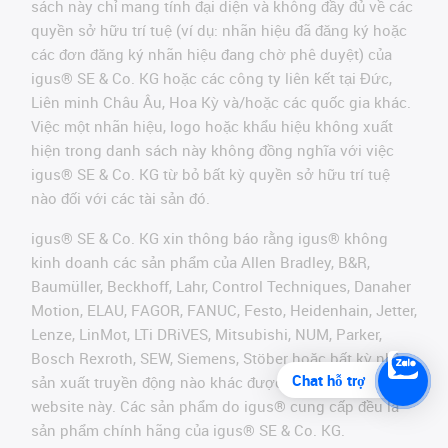
sách này chỉ mang tính đại diện và không đầy đủ về các
quyền sở hữu trí tuệ (ví dụ: nhãn hiệu đã đăng ký hoặc
các đơn đăng ký nhãn hiệu đang chờ phê duyệt) của
igus® SE & Co. KG hoặc các công ty liên kết tại Đức,
Liên minh Châu Âu, Hoa Kỳ và/hoặc các quốc gia khác.
Việc một nhãn hiệu, logo hoặc khẩu hiệu không xuất
hiện trong danh sách này không đồng nghĩa với việc
igus® SE & Co. KG từ bỏ bất kỳ quyền sở hữu trí tuệ
nào đối với các tài sản đó.
igus® SE & Co. KG xin thông báo rằng igus® không
kinh doanh các sản phẩm của Allen Bradley, B&R,
Baumüller, Beckhoff, Lahr, Control Techniques, Danaher
Motion, ELAU, FAGOR, FANUC, Festo, Heidenhain, Jetter,
Lenze, LinMot, LTi DRiVES, Mitsubishi, NUM, Parker,
Bosch Rexroth, SEW, Siemens, Stöber hoặc bất kỳ nhà
Chat hỗ trợ
sản xuất truyền động nào khác được đề cập trên
website này. Các sản phẩm do igus® cung cấp đều là
sản phẩm chính hãng của igus® SE & Co. KG.