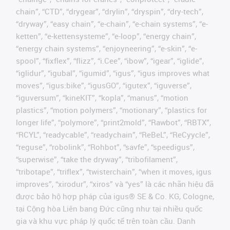
chain”, “CTD”, “drygear”, “drylin”, “dryspin”, “dry-tech”,
“dryway”, “easy chain”, “e-chain”, “e-chain systems”, “e-
ketten”, “e-kettensysteme”, “e-loop”, “energy chain”,
“energy chain systems”, “enjoyneering”, “e-skin”, “e-
spool”, “fixflex”, “flizz”, “i.Cee”, “ibow”, “igear”, “iglide”,
“iglidur”, “igubal”, “igumid”, “igus”, “igus improves what
moves”, “igus:bike”, “igusGO”, “igutex”, “iguverse”,
“iguversum”, “kineKIT”, “kopla”, “manus”, “motion
plastics”, “motion polymers”, “motionary”, “plastics for
longer life”, “polymore”, “print2mold”, “Rawbot”, “RBTX”,
“RCYL”, “readycable”, “readychain”, “ReBeL”, “ReCyycle”,
“reguse”, “robolink”, “Rohbot”, “savfe”, “speedigus”,
“superwise”, “take the dryway”, “tribofilament”,
“tribotape”, “triflex”, “twisterchain”, “when it moves, igus
improves”, “xirodur”, “xiros” và “yes” là các nhãn hiệu đã
được bảo hộ hợp pháp của igus® SE & Co. KG, Cologne,
tại Cộng hòa Liên bang Đức cũng như tại nhiều quốc
gia và khu vực pháp lý quốc tế trên toàn cầu. Danh