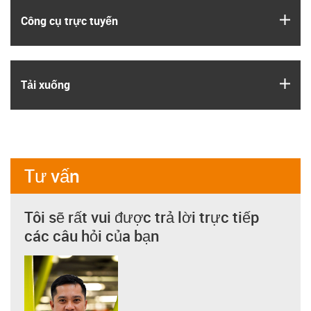
igus
Công cụ trực tuyến
igus
Tải xuống
Tư vấn
Tôi sẽ rất vui được trả lời trực tiếp
các câu hỏi của bạn