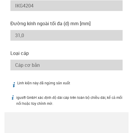
Đường kính ngoài tối đa (d) mm [mm]
Loại cáp
Linh kiện này đã ngừng sản xuất
igus-icon-info
igus® GmbH xác định độ dài cáp trên toàn bộ chiều dài, kể cả mối
igus-icon-info
nối hoặc tùy chỉnh mờ.