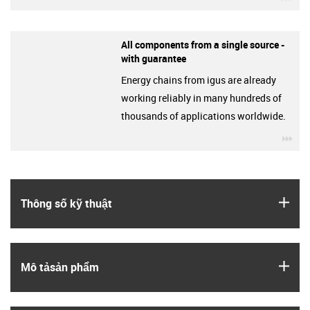
All components from a single source -
with guarantee
Energy chains from igus are already
working reliably in many hundreds of
thousands of applications worldwide.
igu
igus
Thông số kỹ thuật
igus
Mô tả­sản phẩm