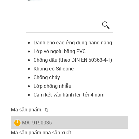
igus-icon-lup
Dành cho các ứng dụng hạng nặng
Lớp vỏ ngoài bằng PVC
Chống dầu (theo DIN EN 50363-4-1)
Không có Silicone
Chống cháy
Lớp chống nhiễu
Cam kết vận hành lên tới 4 năm
igus-icon-copy-clipboard
Mã sản phẩm.
igus-icon-lieferzeit
MAT9190035
Mã sản phẩm nhà sản xuất