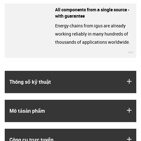
All components from a single source -
with guarantee
Energy chains from igus are already
working reliably in many hundreds of
thousands of applications worldwide.
igu
igus
Thông số kỹ thuật
igus
Mô tả­sản phẩm
igus
Công cụ trực tuyến