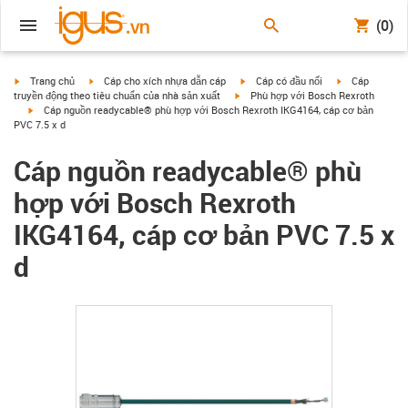
(0)
igus-icon-arrow-right
igus-icon-arrow-right
igus-icon-arrow-right
igus-icon-arrow
Trang chủ
Cáp cho xích nhựa dẫn cáp
Cáp có đầu nối
Cáp
igus-icon-arrow-right
truyền động theo tiêu chuẩn của nhà sản xuất
Phù hợp với Bosch Rexroth
igus-icon-arrow-right
Cáp nguồn readycable® phù hợp với Bosch Rexroth IKG4164, cáp cơ bản
PVC 7.5 x d
Cáp nguồn readycable® phù
hợp với Bosch Rexroth
IKG4164, cáp cơ bản PVC 7.5 x
d