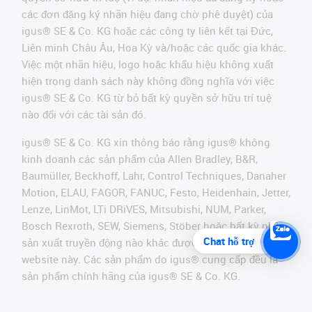
các đơn đăng ký nhãn hiệu đang chờ phê duyệt) của
igus® SE & Co. KG hoặc các công ty liên kết tại Đức,
Liên minh Châu Âu, Hoa Kỳ và/hoặc các quốc gia khác.
Việc một nhãn hiệu, logo hoặc khẩu hiệu không xuất
hiện trong danh sách này không đồng nghĩa với việc
igus® SE & Co. KG từ bỏ bất kỳ quyền sở hữu trí tuệ
nào đối với các tài sản đó.
igus® SE & Co. KG xin thông báo rằng igus® không
kinh doanh các sản phẩm của Allen Bradley, B&R,
Baumüller, Beckhoff, Lahr, Control Techniques, Danaher
Motion, ELAU, FAGOR, FANUC, Festo, Heidenhain, Jetter,
Lenze, LinMot, LTi DRiVES, Mitsubishi, NUM, Parker,
Bosch Rexroth, SEW, Siemens, Stöber hoặc bất kỳ nhà
Chat hỗ trợ
sản xuất truyền động nào khác được đề cập trên
website này. Các sản phẩm do igus® cung cấp đều là
sản phẩm chính hãng của igus® SE & Co. KG.