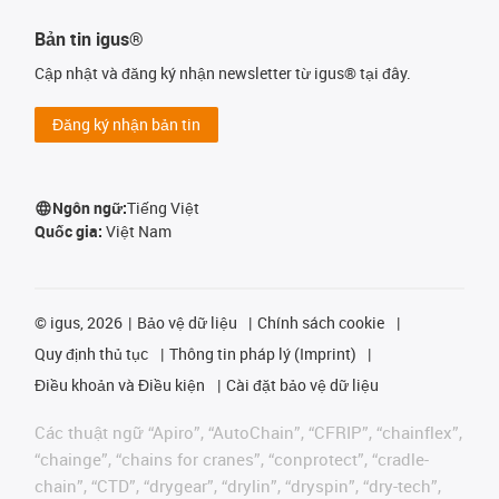
Bản tin igus®
Cập nhật và đăng ký nhận newsletter từ igus® tại đây.
Đăng ký nhận bản tin
Ngôn ngữ:
Tiếng Việt
Quốc gia:
Việt Nam
©
igus, 2026
Bảo vệ dữ liệu
Chính sách cookie
Quy định thủ tục
Thông tin pháp lý (Imprint)
Điều khoản và Điều kiện
Cài đặt bảo vệ dữ liệu
Các thuật ngữ “Apiro”, “AutoChain”, “CFRIP”, “chainflex”,
“chainge”, “chains for cranes”, “conprotect”, “cradle-
chain”, “CTD”, “drygear”, “drylin”, “dryspin”, “dry-tech”,