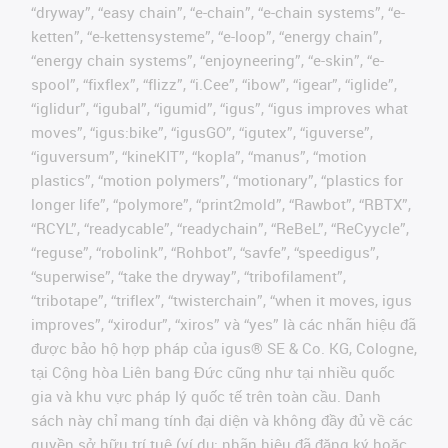
“dryway”, “easy chain”, “e-chain”, “e-chain systems”, “e-
ketten”, “e-kettensysteme”, “e-loop”, “energy chain”,
“energy chain systems”, “enjoyneering”, “e-skin”, “e-
spool”, “fixflex”, “flizz”, “i.Cee”, “ibow”, “igear”, “iglide”,
“iglidur”, “igubal”, “igumid”, “igus”, “igus improves what
moves”, “igus:bike”, “igusGO”, “igutex”, “iguverse”,
“iguversum”, “kineKIT”, “kopla”, “manus”, “motion
plastics”, “motion polymers”, “motionary”, “plastics for
longer life”, “polymore”, “print2mold”, “Rawbot”, “RBTX”,
“RCYL”, “readycable”, “readychain”, “ReBeL”, “ReCyycle”,
“reguse”, “robolink”, “Rohbot”, “savfe”, “speedigus”,
“superwise”, “take the dryway”, “tribofilament”,
“tribotape”, “triflex”, “twisterchain”, “when it moves, igus
improves”, “xirodur”, “xiros” và “yes” là các nhãn hiệu đã
được bảo hộ hợp pháp của igus® SE & Co. KG, Cologne,
tại Cộng hòa Liên bang Đức cũng như tại nhiều quốc
gia và khu vực pháp lý quốc tế trên toàn cầu. Danh
sách này chỉ mang tính đại diện và không đầy đủ về các
quyền sở hữu trí tuệ (ví dụ: nhãn hiệu đã đăng ký hoặc