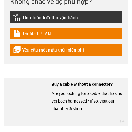
Không chắc về độ phù hợp?
Tính toán tuổi thọ vận hành
igus-icon-lebensdauerrechner
Tải file EPLAN
igus-icon-download-plan
Yêu cầu một mẫu thử miễn phí
igus-icon-gratismuster
Buy a cable without a connector?
Are you looking for a cable that has not
yet been harnessed? If so, visit our
chainflex® shop.
igu