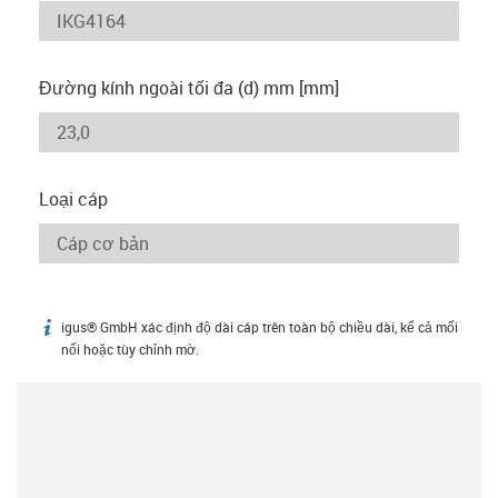
Đường kính ngoài tối đa (d) mm [mm]
Loại cáp
igus® GmbH xác định độ dài cáp trên toàn bộ chiều dài, kể cả mối
igus-icon-info
nối hoặc tùy chỉnh mờ.