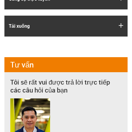
igus
Tải xuống
Tư vấn
Tôi sẽ rất vui được trả lời trực tiếp
các câu hỏi của bạn