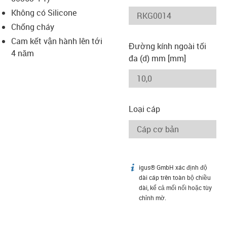
-icon-lupe
-icon-lupe
Không có Silicone
Chống cháy
Cam kết vận hành lên tới
Đường kính ngoài tối
4 năm
đa (d) mm [mm]
Loại cáp
igus® GmbH xác định độ
igus-icon-info
dài cáp trên toàn bộ chiều
dài, kể cả mối nối hoặc tùy
chỉnh mờ.