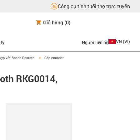
Công cụ tính tuổi thọ trực tuyến
Giỏ hàng
(0)
VN
(
VI
)
 ty
Người liên hệ
on-arrow-right
igus-icon-arrow-right
hợp với Bosch Rexroth
Cáp encoder
roth RKG0014,
copy-clipboard