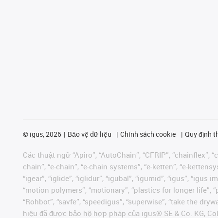
©
igus, 2026
Bảo vệ dữ liệu
Chính sách cookie
Quy định t
Các thuật ngữ “Apiro”, “AutoChain”, “CFRIP”, “chainflex”, “ch
chain”, “e-chain”, “e-chain systems”, “e-ketten”, “e-kettensys
“igear”, “iglide”, “iglidur”, “igubal”, “igumid”, “igus”, “ig
“motion polymers”, “motionary”, “plastics for longer life”, 
“Rohbot”, “savfe”, “speedigus”, “superwise”, “take the dryway
hiệu đã được bảo hộ hợp pháp của igus® SE & Co. KG, Col