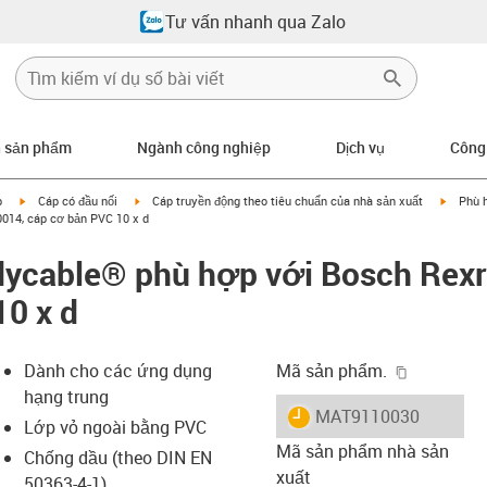
Tư vấn nhanh qua Zalo
n sản phẩm
Ngành công nghiệp
Dịch vụ
Công
igus-icon-arrow-right
igus-icon-arrow-right
igus-ic
p
Cáp có đầu nối
Cáp truyền động theo tiêu chuẩn của nhà sản xuất
Phù 
014, cáp cơ bản PVC 10 x d
dycable® phù hợp với Bosch Rex
0 x d
igus-icon-
Dành cho các ứng dụng
Mã sản phẩm.
hạng trung
igus-icon-lieferzeit
MAT9110030
Lớp vỏ ngoài bằng PVC
Mã sản phẩm nhà sản
Chống dầu (theo DIN EN
xuất
50363-4-1)