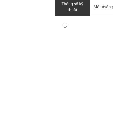
Thông số kỹ
Mô tả­sản
thuật