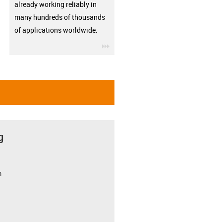
already working reliably in
many hundreds of thousands
of applications worldwide.
igus-icon-3arrow
g
m