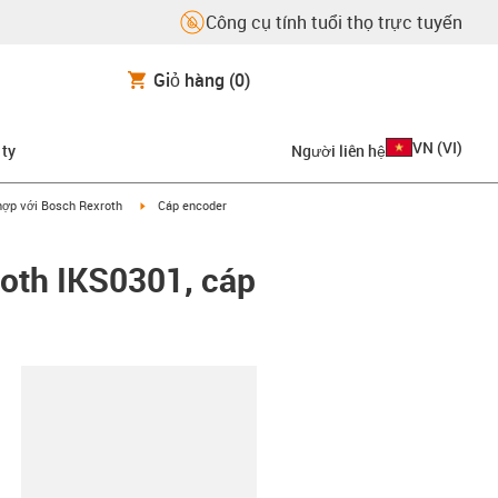
Công cụ tính tuổi thọ trực tuyến
Giỏ hàng
(0)
VN
(
VI
)
 ty
Người liên hệ
on-arrow-right
igus-icon-arrow-right
hợp với Bosch Rexroth
Cáp encoder
oth IKS0301, cáp
copy-clipboard