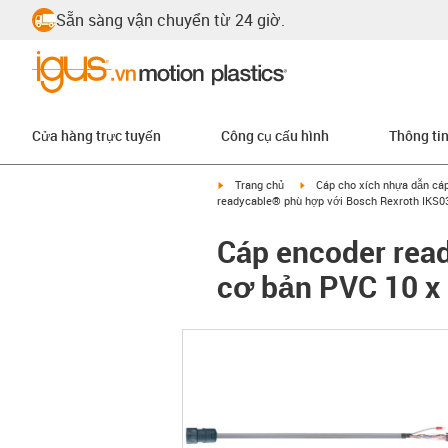
Sẵn sàng vận chuyển từ 24 giờ.
Cửa hàng trực tuyến
Công cụ cấu hình
Thông ti
igus-icon-arrow-right
igus-icon-arrow-right
Trang chủ
Cáp cho xích nhựa dẫn cá
readycable® phù hợp với Bosch Rexroth IKS03
Cáp encoder rea
cơ bản PVC 10 x