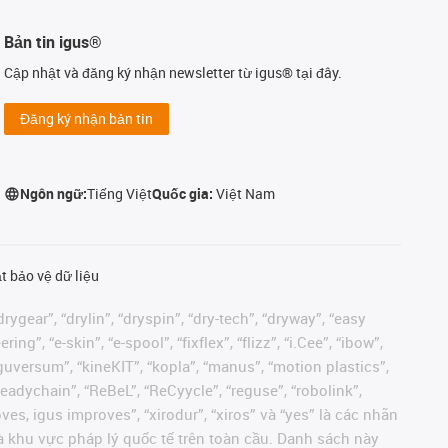
Bản tin igus®
Cập nhật và đăng ký nhận newsletter từ igus® tại đây.
Đăng ký nhận bản tin
Ngôn ngữ:
Tiếng Việt
Quốc gia:
Việt Nam
t bảo vệ dữ liệu
rygear”, “drylin”, “dryspin”, “dry-tech”, “dryway”, “easy
”, “e-skin”, “e-spool”, “fixflex”, “flizz”, “i.Cee”, “ibow”,
 “iguversum”, “kineKIT”, “kopla”, “manus”, “motion plastics”,
readychain”, “ReBeL”, “ReCyycle”, “reguse”, “robolink”,
moves, igus improves”, “xirodur”, “xiros” và “yes” là các nhãn
 khu vực pháp lý quốc tế trên toàn cầu. Danh sách này