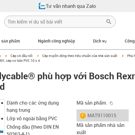
Tư vấn nhanh qua Zalo
n sản phẩm
Ngành công nghiệp
Dịch vụ
Công
igus-icon-arrow-right
igus-icon-arrow-right
igus-ic
p
Cáp có đầu nối
Cáp truyền động theo tiêu chuẩn của nhà sản xuất
Phù 
01, cáp cơ bản PVC 10 x d
dycable® phù hợp với Bosch Rexr
 d
igus-icon-
Dành cho các ứng dụng
Mã sản phẩm.
hạng trung
igus-icon-lieferzeit
MAT9110015
Lớp vỏ ngoài bằng PVC
Mã sản phẩm nhà sản
Chống dầu (theo DIN EN
xuất
50363-4-1)