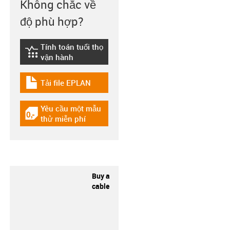
Không chắc về
độ phù hợp?
Tính toán tuổi thọ
igus-icon-lebensdauerrechner
vận hành
Tải file EPLAN
igus-icon-download-plan
Yêu cầu một mẫu
igus-icon-gratismuster
thử miễn phí
Buy a
cable