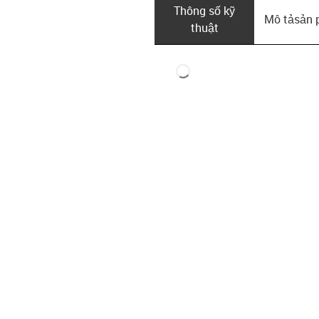
Thông số kỹ
Mô tả­sản
thuật