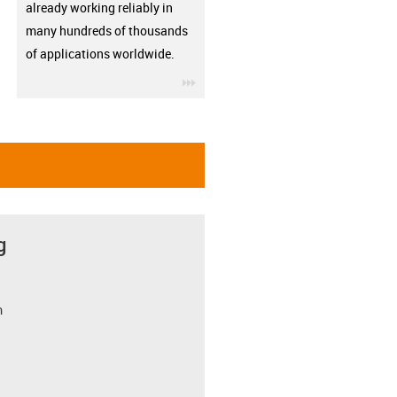
already working reliably in
many hundreds of thousands
of applications worldwide.
igus-icon-3arrow
g
m