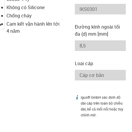
Không có Silicone
Chống cháy
igus-icon-lupe
Cam kết vận hành lên tới
Đường kính ngoài tối
4 năm
đa (d) mm [mm]
Loại cáp
igus® GmbH xác định độ
igus-icon-info
dài cáp trên toàn bộ chiều
dài, kể cả mối nối hoặc tùy
chỉnh mờ.