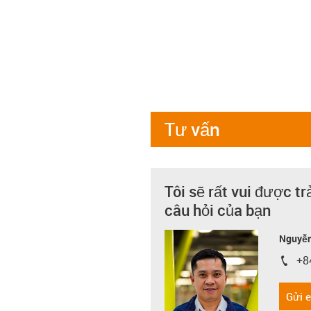
Tư vấn
Tôi sẽ rất vui được tr
câu hỏi của bạn
Nguyễn
+8
igus-i
Gửi 