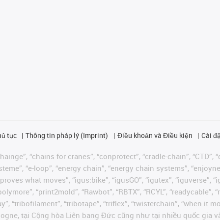
hủ tục
Thông tin pháp lý (Imprint)
Điều khoản và Điều kiện
Cài đặ
ainge”, “chains for cranes”, “conprotect”, “cradle-chain”, “CTD”, “d
teme”, “e-loop”, “energy chain”, “energy chain systems”, “enjoyneering
us improves what moves”, “igus:bike”, “igusGO”, “igutex”, “iguverse”,
“polymore”, “print2mold”, “Rawbot”, “RBTX”, “RCYL”, “readycable”, “
”, “tribofilament”, “tribotape”, “triflex”, “twisterchain”, “when it 
ogne, tại Cộng hòa Liên bang Đức cũng như tại nhiều quốc gia và