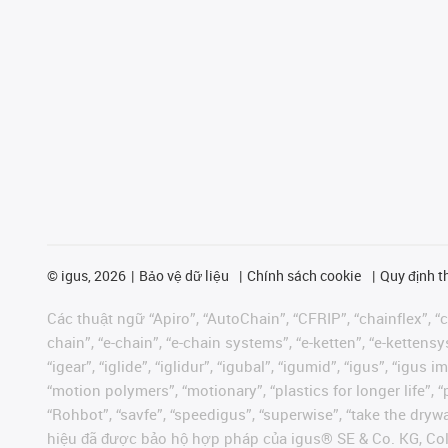
©
igus, 2026
Bảo vệ dữ liệu
Chính sách cookie
Quy định t
Các thuật ngữ “Apiro”, “AutoChain”, “CFRIP”, “chainflex”, “ch
chain”, “e-chain”, “e-chain systems”, “e-ketten”, “e-kettensys
“igear”, “iglide”, “iglidur”, “igubal”, “igumid”, “igus”, “ig
“motion polymers”, “motionary”, “plastics for longer life”, 
“Rohbot”, “savfe”, “speedigus”, “superwise”, “take the dryway
hiệu đã được bảo hộ hợp pháp của igus® SE & Co. KG, Col