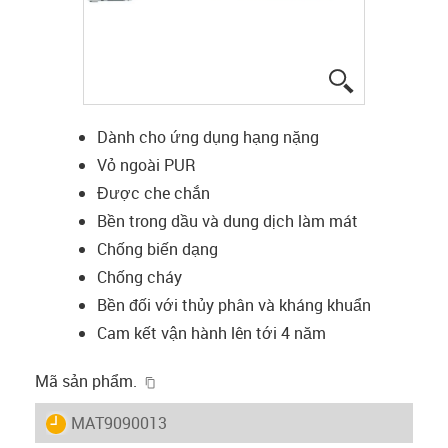
igus-icon-lup
Dành cho ứng dụng hạng nặng
Vỏ ngoài PUR
Được che chắn
Bền trong dầu và dung dịch làm mát
Chống biến dạng
Chống cháy
Bền đối với thủy phân và kháng khuẩn
Cam kết vận hành lên tới 4 năm
igus-icon-copy-clipboard
Mã sản phẩm.
igus-icon-lieferzeit
MAT9090013