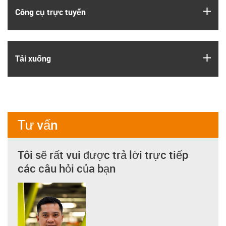
igus
Công cụ trực tuyến
igus
Tải xuống
Tư vấn
Tôi sẽ rất vui được trả lời trực tiếp
các câu hỏi của bạn