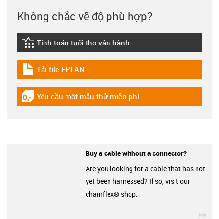
Không chắc về độ phù hợp?
Tính toán tuổi thọ vận hành
igus-icon-lebensdauerrechner
Tải file EPLAN
igus-icon-download-plan
Yêu cầu một mẫu thử miễn phí
igus-icon-gratismuster
Buy a cable without a connector?
Are you looking for a cable that has not
yet been harnessed? If so, visit our
chainflex® shop.
igu