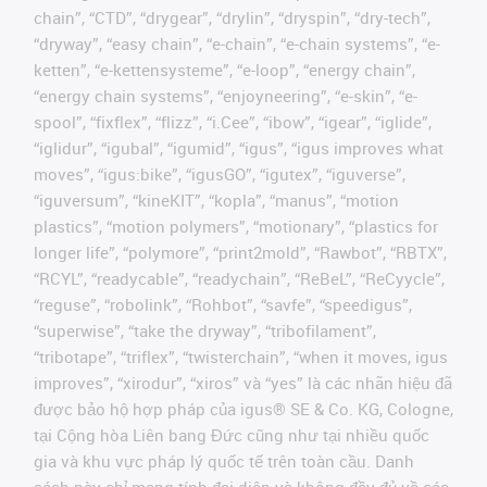
chain”, “CTD”, “drygear”, “drylin”, “dryspin”, “dry-tech”,
“dryway”, “easy chain”, “e-chain”, “e-chain systems”, “e-
ketten”, “e-kettensysteme”, “e-loop”, “energy chain”,
“energy chain systems”, “enjoyneering”, “e-skin”, “e-
spool”, “fixflex”, “flizz”, “i.Cee”, “ibow”, “igear”, “iglide”,
“iglidur”, “igubal”, “igumid”, “igus”, “igus improves what
moves”, “igus:bike”, “igusGO”, “igutex”, “iguverse”,
“iguversum”, “kineKIT”, “kopla”, “manus”, “motion
plastics”, “motion polymers”, “motionary”, “plastics for
longer life”, “polymore”, “print2mold”, “Rawbot”, “RBTX”,
“RCYL”, “readycable”, “readychain”, “ReBeL”, “ReCyycle”,
“reguse”, “robolink”, “Rohbot”, “savfe”, “speedigus”,
“superwise”, “take the dryway”, “tribofilament”,
“tribotape”, “triflex”, “twisterchain”, “when it moves, igus
improves”, “xirodur”, “xiros” và “yes” là các nhãn hiệu đã
được bảo hộ hợp pháp của igus® SE & Co. KG, Cologne,
tại Cộng hòa Liên bang Đức cũng như tại nhiều quốc
gia và khu vực pháp lý quốc tế trên toàn cầu. Danh