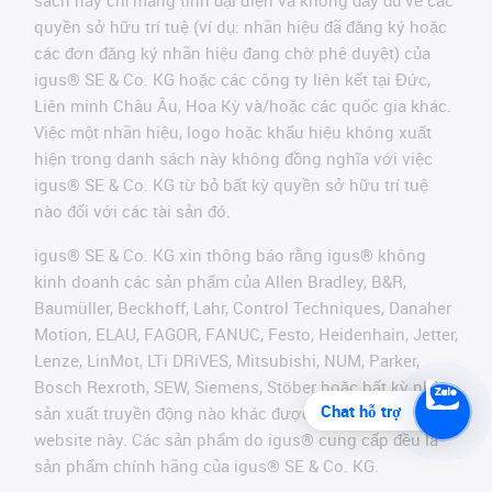
sách này chỉ mang tính đại diện và không đầy đủ về các
quyền sở hữu trí tuệ (ví dụ: nhãn hiệu đã đăng ký hoặc
các đơn đăng ký nhãn hiệu đang chờ phê duyệt) của
igus® SE & Co. KG hoặc các công ty liên kết tại Đức,
Liên minh Châu Âu, Hoa Kỳ và/hoặc các quốc gia khác.
Việc một nhãn hiệu, logo hoặc khẩu hiệu không xuất
hiện trong danh sách này không đồng nghĩa với việc
igus® SE & Co. KG từ bỏ bất kỳ quyền sở hữu trí tuệ
nào đối với các tài sản đó.
igus® SE & Co. KG xin thông báo rằng igus® không
kinh doanh các sản phẩm của Allen Bradley, B&R,
Baumüller, Beckhoff, Lahr, Control Techniques, Danaher
Motion, ELAU, FAGOR, FANUC, Festo, Heidenhain, Jetter,
Lenze, LinMot, LTi DRiVES, Mitsubishi, NUM, Parker,
Bosch Rexroth, SEW, Siemens, Stöber hoặc bất kỳ nhà
Chat hỗ trợ
sản xuất truyền động nào khác được đề cập trên
website này. Các sản phẩm do igus® cung cấp đều là
sản phẩm chính hãng của igus® SE & Co. KG.