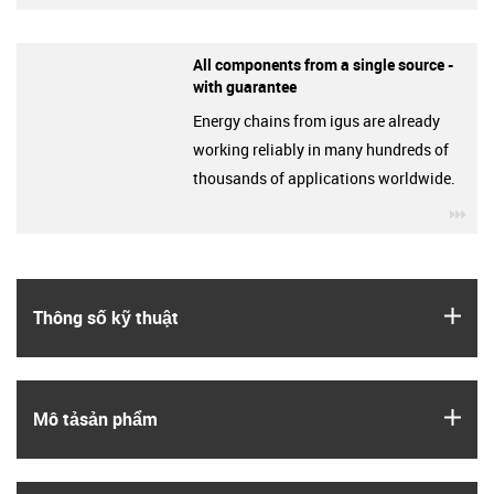
All components from a single source -
with guarantee
Energy chains from igus are already
working reliably in many hundreds of
thousands of applications worldwide.
igu
igus
Thông số kỹ thuật
igus
Mô tả­sản phẩm