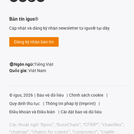
Bản tin igus®
Cập nhật và đăng ký nhận newsletter từ igus® tại đây.
Đăng ký nhận bản tin
Ngôn ngữ:
Tiếng Việt
Quốc gia:
Việt Nam
©
igus, 2026
Bảo vệ dữ liệu
Chính sách cookie
Quy định thủ tục
Thông tin pháp lý (Imprint)
Điều khoản và Điều kiện
Cài đặt bảo vệ dữ liệu
Các thuật ngữ “Apiro”, “AutoChain”, “CFRIP”, “chainflex”,
“chainge”, “chains for cranes”, “conprotect”, “cradle-