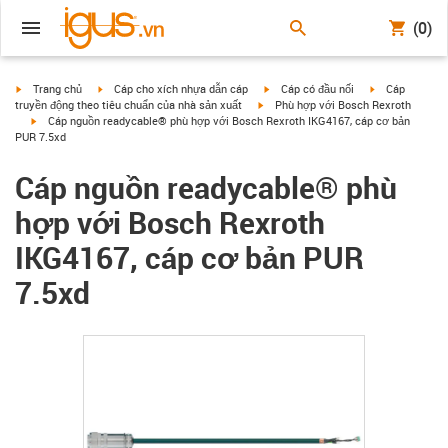
(0)
igus-icon-arrow-right
igus-icon-arrow-right
igus-icon-arrow-right
igus-icon-arrow
Trang chủ
Cáp cho xích nhựa dẫn cáp
Cáp có đầu nối
Cáp
igus-icon-arrow-right
truyền động theo tiêu chuẩn của nhà sản xuất
Phù hợp với Bosch Rexroth
igus-icon-arrow-right
Cáp nguồn readycable® phù hợp với Bosch Rexroth IKG4167, cáp cơ bản
PUR 7.5xd
Cáp nguồn readycable® phù
hợp với Bosch Rexroth
IKG4167, cáp cơ bản PUR
7.5xd