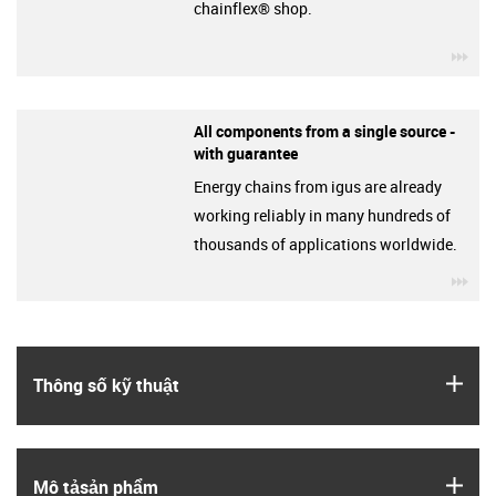
chainflex® shop.
igu
All components from a single source -
with guarantee
Energy chains from igus are already
working reliably in many hundreds of
thousands of applications worldwide.
igu
igus
Thông số kỹ thuật
igus
Mô tả­sản phẩm