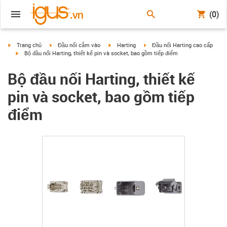
(0)
igus-icon-arrow-right
igus-icon-arrow-right
igus-icon-arrow-right
igus-icon-arrow-right
Trang chủ
Đầu nối cắm vào
Harting
Đầu nối Harting cao cấp
igus-icon-arrow-right
Bộ đầu nối Harting, thiết kế pin và socket, bao gồm tiếp điểm
Bộ đầu nối Harting, thiết kế
pin và socket, bao gồm tiếp
điểm