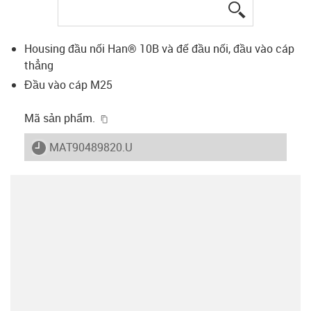
igus-icon-lup
Housing đầu nối Han® 10B và đế đầu nối, đầu vào cáp
thẳng
Đầu vào cáp M25
igus-icon-copy-clipboard
Mã sản phẩm.
igus-icon-lieferzeit
MAT90489820.U