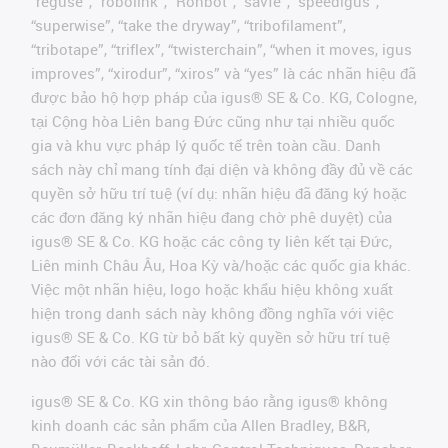
“reguse”, “robolink”, “Rohbot”, “savfe”, “speedigus”,
“superwise”, “take the dryway”, “tribofilament”,
“tribotape”, “triflex”, “twisterchain”, “when it moves, igus
improves”, “xirodur”, “xiros” và “yes” là các nhãn hiệu đã
được bảo hộ hợp pháp của igus® SE & Co. KG, Cologne,
tại Cộng hòa Liên bang Đức cũng như tại nhiều quốc
gia và khu vực pháp lý quốc tế trên toàn cầu. Danh
sách này chỉ mang tính đại diện và không đầy đủ về các
quyền sở hữu trí tuệ (ví dụ: nhãn hiệu đã đăng ký hoặc
các đơn đăng ký nhãn hiệu đang chờ phê duyệt) của
igus® SE & Co. KG hoặc các công ty liên kết tại Đức,
Liên minh Châu Âu, Hoa Kỳ và/hoặc các quốc gia khác.
Việc một nhãn hiệu, logo hoặc khẩu hiệu không xuất
hiện trong danh sách này không đồng nghĩa với việc
igus® SE & Co. KG từ bỏ bất kỳ quyền sở hữu trí tuệ
nào đối với các tài sản đó.
igus® SE & Co. KG xin thông báo rằng igus® không
kinh doanh các sản phẩm của Allen Bradley, B&R,