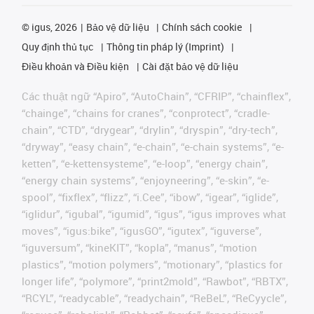
©
igus, 2026
Bảo vệ dữ liệu
Chính sách cookie
Quy định thủ tục
Thông tin pháp lý (Imprint)
Điều khoản và Điều kiện
Cài đặt bảo vệ dữ liệu
Các thuật ngữ “Apiro”, “AutoChain”, “CFRIP”, “chainflex”,
“chainge”, “chains for cranes”, “conprotect”, “cradle-
chain”, “CTD”, “drygear”, “drylin”, “dryspin”, “dry-tech”,
“dryway”, “easy chain”, “e-chain”, “e-chain systems”, “e-
ketten”, “e-kettensysteme”, “e-loop”, “energy chain”,
“energy chain systems”, “enjoyneering”, “e-skin”, “e-
spool”, “fixflex”, “flizz”, “i.Cee”, “ibow”, “igear”, “iglide”,
“iglidur”, “igubal”, “igumid”, “igus”, “igus improves what
moves”, “igus:bike”, “igusGO”, “igutex”, “iguverse”,
“iguversum”, “kineKIT”, “kopla”, “manus”, “motion
plastics”, “motion polymers”, “motionary”, “plastics for
longer life”, “polymore”, “print2mold”, “Rawbot”, “RBTX”,
“RCYL”, “readycable”, “readychain”, “ReBeL”, “ReCyycle”,