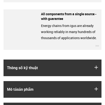
All components from a single source -
with guarantee
Energy chains from igus are already
working reliably in many hundreds of
thousands of applications worldwide.
igu
igus
Thông số kỹ thuật
igus
Mô tả­sản phẩm