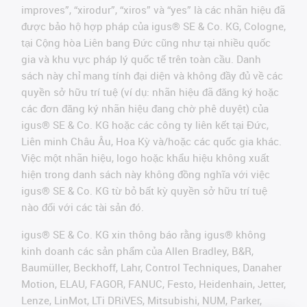
improves”, “xirodur”, “xiros” và “yes” là các nhãn hiệu đã
được bảo hộ hợp pháp của igus® SE & Co. KG, Cologne,
tại Cộng hòa Liên bang Đức cũng như tại nhiều quốc
gia và khu vực pháp lý quốc tế trên toàn cầu. Danh
sách này chỉ mang tính đại diện và không đầy đủ về các
quyền sở hữu trí tuệ (ví dụ: nhãn hiệu đã đăng ký hoặc
các đơn đăng ký nhãn hiệu đang chờ phê duyệt) của
igus® SE & Co. KG hoặc các công ty liên kết tại Đức,
Liên minh Châu Âu, Hoa Kỳ và/hoặc các quốc gia khác.
Việc một nhãn hiệu, logo hoặc khẩu hiệu không xuất
hiện trong danh sách này không đồng nghĩa với việc
igus® SE & Co. KG từ bỏ bất kỳ quyền sở hữu trí tuệ
nào đối với các tài sản đó.
igus® SE & Co. KG xin thông báo rằng igus® không
kinh doanh các sản phẩm của Allen Bradley, B&R,
Baumüller, Beckhoff, Lahr, Control Techniques, Danaher
Motion, ELAU, FAGOR, FANUC, Festo, Heidenhain, Jetter,
Lenze, LinMot, LTi DRiVES, Mitsubishi, NUM, Parker,