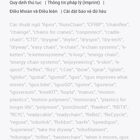
Quy định thủ tục
Thông tin pháp lý (Imprint)
Điều khoản và Điều kiện
Cài đặt bảo vệ dữ liệu
Các thuật ngữ “Apiro”, “AutoChain”, “CFRIP”, “chainflex”,
“chainge”, “chains for cranes”, “conprotect”, “cradle-
chain”, “CTD”, “drygear”, “drylin”, “dryspin”, “dry-tech”,
“dryway”, “easy chain”, “e-chain”, “e-chain systems”, “e-
ketten”, “e-kettensysteme”, “e-loop”, “energy chain”,
“energy chain systems”, “enjoyneering”, “e-skin”, “e-
spool”, “fixflex”, “flizz”, “i.Cee”, “ibow”, “igear”, “iglide”,
“iglidur”, “igubal”, “igumid”, “igus”, “igus improves what
moves”, “igus:bike”, “igusGO”, “igutex”, “iguverse”,
“iguversum”, “kineKIT”, “kopla”, “manus”, “motion
plastics”, “motion polymers”, “motionary”, “plastics for
longer life”, “polymore”, “print2mold”, “Rawbot”, “RBTX”,
“RCYL”, “readycable”, “readychain”, “ReBeL”, “ReCyycle”,
“reguse”, “robolink”, “Rohbot”, “savfe”, “speedigus”,
“superwise”, “take the dryway”, “tribofilament”,
“tribotape”, “triflex”, “twisterchain”, “when it moves, igus