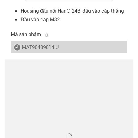
Housing đầu nối Han® 24B, đầu vào cáp thẳng
Đầu vào cáp M32
igus-icon-copy-clipboard
Mã sản phẩm.
igus-icon-lieferzeit
MAT90489814.U