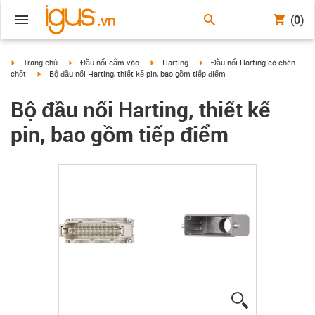
(0)
igus-icon-arrow-right
igus-icon-arrow-right
igus-icon-arrow-right
igus-icon-arrow-right
Trang chủ
Đầu nối cắm vào
Harting
Đầu nối Harting có chèn
igus-icon-arrow-right
chốt
Bộ đầu nối Harting, thiết kế pin, bao gồm tiếp điểm
Bộ đầu nối Harting, thiết kế
pin, bao gồm tiếp điểm
igus-icon-lup