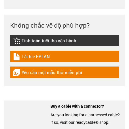
Không chắc về độ phù hợp?
Tính toán tuổi thọ vận hành
igus-icon-lebensdauerrechner
Tải file EPLAN
igus-icon-download-plan
Yêu cầu một mẫu thử miễn phí
igus-icon-gratismuster
Buy a cable with a connector?
Are you looking for a harnessed cable?
If so, visit our readycable® shop.