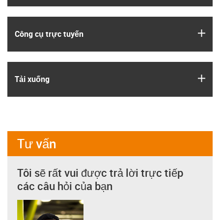
igus
Công cụ trực tuyến
igus
Tải xuống
Tư vấn
Tôi sẽ rất vui được trả lời trực tiếp
các câu hỏi của bạn