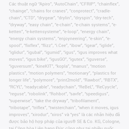
Các thuật ngữ “Apiro”, “AutoChain”, “CFRIP”, “chainflex”,
“chainge”, “chains for cranes”, “conprotect”, “cradle-
chain”, “CTD”, “drygear”, “drylin”, “dryspin”, “dry-tech”,
“dryway”, “easy chain”, “e-chain”, “e-chain systems”, “e-
ketten”, “e-kettensysteme”, “e-loop”, “energy chain”,
“energy chain systems”, “enjoyneering”, “e-skin”, “e-
spool”, “fixflex”, “flizz”, “i.Cee”, “ibow”, “igear”, “iglide”,
“iglidur”, “igubal”, “igumid”, “igus”, “igus improves what
moves”, “igus:bike”, “igusGO”, “igutex”, “iguverse”,
“iguversum”, “kineKIT”, “kopla”, “manus”, “motion
plastics”, “motion polymers”, “motionary”, “plastics for
longer life”, “polymore”, “print2mold”, “Rawbot”, “RBTX”,
“RCYL”, “readycable”, “readychain”, “ReBeL”, “ReCyycle”,
“reguse”, “robolink”, “Rohbot”, “savfe”, “speedigus”,
“superwise”, “take the dryway”, “tribofilament”,
“tribotape”, “triflex”, “twisterchain”, “when it moves, igus
improves”, “xirodur”, “xiros” và “yes” là các nhãn hiệu đã
được bảo hộ hợp pháp của igus® SE & Co. KG, Cologne,
tại Cộng hòa Liên bang Đức cũng như tại nhiều quốc