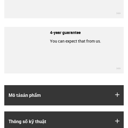
igu
4-year guarantee
You can expect that from us.
igu
igus
Mô tả­sản phẩm
igus
Thông số kỹ thuật