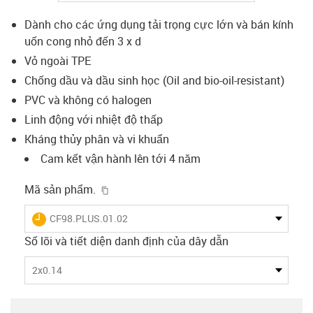
Dành cho các ứng dụng tải trọng cực lớn và bán kính
uốn cong nhỏ đến 3 x d
Vỏ ngoài TPE
Chống dầu và dầu sinh học (Oil and bio-oil-resistant)
PVC và không có halogen
Linh động với nhiệt độ thấp
Kháng thủy phân và vi khuẩn
Cam kết vận hành lên tới 4 năm
igus-icon-copy-clipboard
Mã sản phẩm.
igus-icon-lieferzeit
CF98.PLUS.01.02
Số lõi và tiết diện danh định của dây dẫn
2x0.14