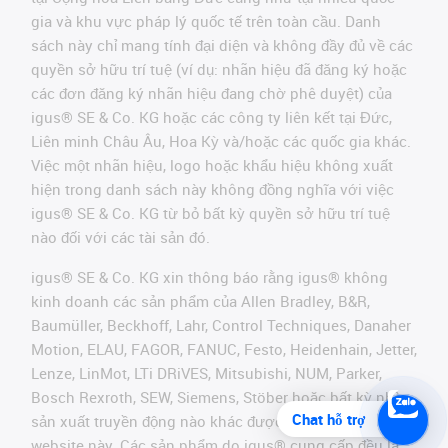
gia và khu vực pháp lý quốc tế trên toàn cầu. Danh
sách này chỉ mang tính đại diện và không đầy đủ về các
quyền sở hữu trí tuệ (ví dụ: nhãn hiệu đã đăng ký hoặc
các đơn đăng ký nhãn hiệu đang chờ phê duyệt) của
igus® SE & Co. KG hoặc các công ty liên kết tại Đức,
Liên minh Châu Âu, Hoa Kỳ và/hoặc các quốc gia khác.
Việc một nhãn hiệu, logo hoặc khẩu hiệu không xuất
hiện trong danh sách này không đồng nghĩa với việc
igus® SE & Co. KG từ bỏ bất kỳ quyền sở hữu trí tuệ
nào đối với các tài sản đó.
igus® SE & Co. KG xin thông báo rằng igus® không
kinh doanh các sản phẩm của Allen Bradley, B&R,
Baumüller, Beckhoff, Lahr, Control Techniques, Danaher
Motion, ELAU, FAGOR, FANUC, Festo, Heidenhain, Jetter,
Lenze, LinMot, LTi DRiVES, Mitsubishi, NUM, Parker,
Bosch Rexroth, SEW, Siemens, Stöber hoặc bất kỳ nhà
Chat hỗ trợ
sản xuất truyền động nào khác được đề cập trên
website này. Các sản phẩm do igus® cung cấp đều là