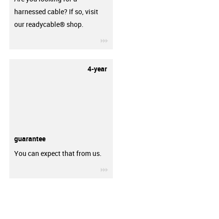
harnessed cable? If so, visit
our readycable® shop.
igus-icon-3arrow
4-year
guarantee
You can expect that from us.
igus-icon-3arrow