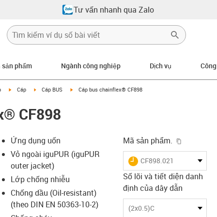
Tư vấn nhanh qua Zalo
n sản phẩm
Ngành công nghiệp
Dịch vụ
Công
igus-icon-arrow-right
igus-icon-arrow-right
igus-icon-arrow-right
p
Cáp
Cáp BUS
Cáp bus chainflex® CF898
ex® CF898
igus-icon-
Ứng dụng uốn
Mã sản phẩm.
Vỏ ngoài iguPUR (iguPUR
igus-icon-lieferzeit
CF898.021
outer jacket)
Số lõi và tiết diện danh
Lớp chống nhiễu
định của dây dẫn
Chống dầu (Oil-resistant)
s-icon-lupe
s-icon-lupe
s-icon-lupe
(theo DIN EN 50363-10-2)
(2x0.5)C