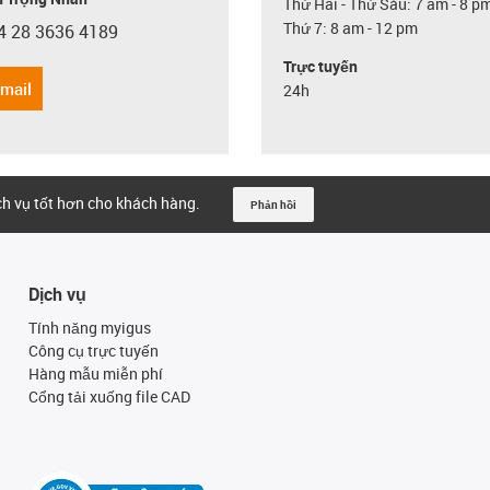
Thứ Hai - Thứ Sáu: 7 am - 8 p
Thứ 7: 8 am - 12 pm
4 28 3636 4189
con-phone
Trực tuyến
email
24h
ịch vụ tốt hơn cho khách hàng.
Phản hồi
Dịch vụ
Tính năng myigus
Công cụ trực tuyến
Hàng mẫu miễn phí
Cổng tải xuống file CAD