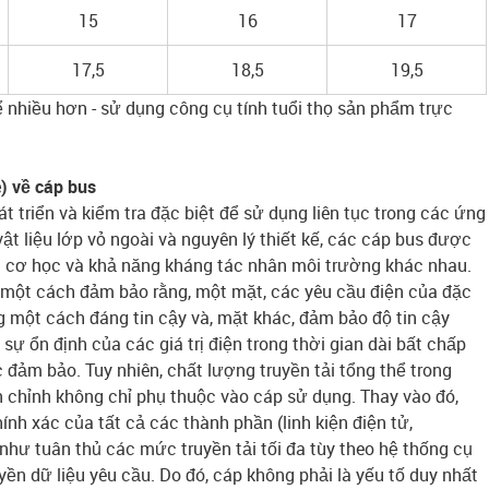
15
16
17
17,5
18,5
19,5
ể nhiều hơn - sử dụng công cụ tính tuổi thọ sản phẩm trực
e) về cáp bus
 triển và kiểm tra đặc biệt để sử dụng liên tục trong các ứng
ật liệu lớp vỏ ngoài và nguyên lý thiết kế, các cáp bus được
u cơ học và khả năng kháng tác nhân môi trường khác nhau.
 một cách đảm bảo rằng, một mặt, các yêu cầu điện của đặc
một cách đáng tin cậy và, mặt khác, đảm bảo độ tin cậy
 sự ổn định của các giá trị điện trong thời gian dài bất chấp
đảm bảo. Tuy nhiên, chất lượng truyền tải tổng thể trong
n chỉnh không chỉ phụ thuộc vào cáp sử dụng. Thay vào đó,
ính xác của tất cả các thành phần (linh kiện điện tử,
như tuân thủ các mức truyền tải tối đa tùy theo hệ thống cụ
yền dữ liệu yêu cầu. Do đó, cáp không phải là yếu tố duy nhất