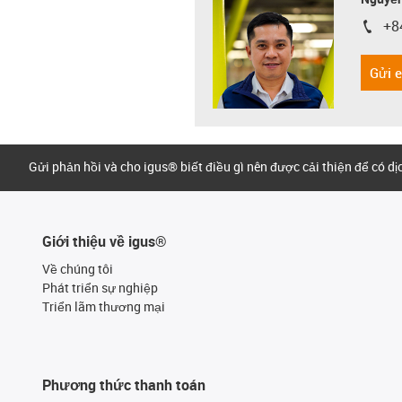
+8
igus-i
Gửi 
Gửi phản hồi và cho igus® biết điều gì nên được cải thiện để có d
Giới thiệu về igus®
Về chúng tôi
Phát triển sự nghiệp
Triển lãm thương mại
Phương thức thanh toán