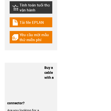
Tính toán tuổi thọ
igus-icon-lebensdauerrechner
vận hành
Tải file EPLAN
igus-icon-download-plan
Yêu cầu một mẫu
igus-icon-gratismuster
thử miễn phí
Buy a
cable
with a
connector?
Are you looking for a