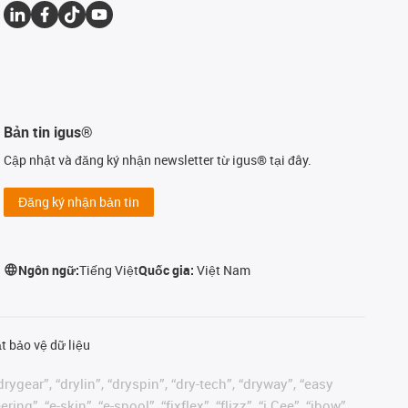
Bản tin igus®
Cập nhật và đăng ký nhận newsletter từ igus® tại đây.
Đăng ký nhận bản tin
Ngôn ngữ:
Tiếng Việt
Quốc gia:
Việt Nam
t bảo vệ dữ liệu
rygear”, “drylin”, “dryspin”, “dry-tech”, “dryway”, “easy
”, “e-skin”, “e-spool”, “fixflex”, “flizz”, “i.Cee”, “ibow”,