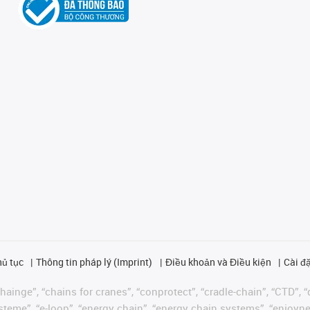
hủ tục
Thông tin pháp lý (Imprint)
Điều khoản và Điều kiện
Cài đặ
ainge”, “chains for cranes”, “conprotect”, “cradle-chain”, “CTD”, “d
teme”, “e-loop”, “energy chain”, “energy chain systems”, “enjoyneering