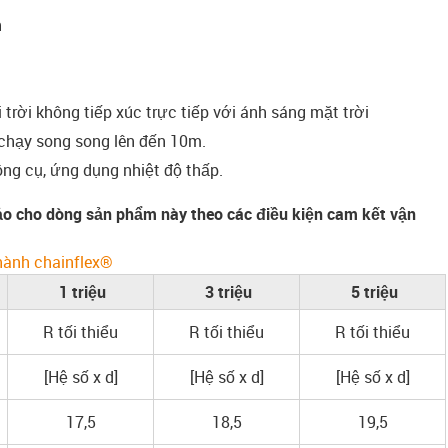
h
trời không tiếp xúc trực tiếp với ánh sáng mặt trời
 chạy song song lên đến 10m.
g cụ, ứng dụng nhiệt độ thấp.
o cho dòng sản phẩm này theo các điều kiện cam kết vận
hành chainflex®
1 triệu
3 triệu
5 triệu
R tối thiểu
R tối thiểu
R tối thiểu
[Hệ số x d]
[Hệ số x d]
[Hệ số x d]
17,5
18,5
19,5