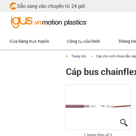
Sẵn sàng vận chuyển từ 24 giờ.
Cửa hàng trực tuyến
Công cụ cấu hình
Thông ti
igus-icon-arrow-right
igus-icon-arrow-right
Trang chủ
Cáp cho xích nhựa dẫn cá
Cáp bus chainfl
igu
igu
igu
1 trong tổng số 3