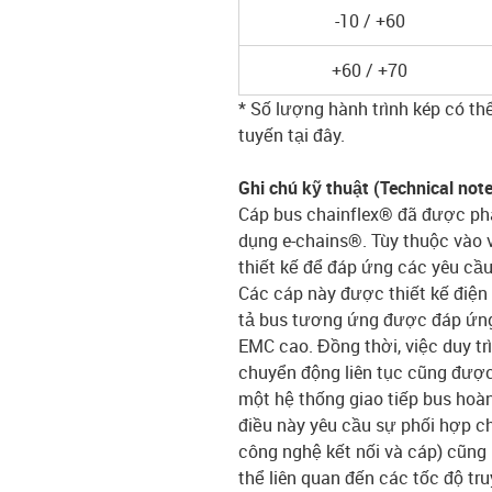
-10 / +60
+60 / +70
* Số lượng hành trình kép có th
tuyến tại đây.
Ghi chú kỹ thuật (Technical not
Cáp bus chainflex® đã được phát
dụng e-chains®. Tùy thuộc vào v
thiết kế để đáp ứng các yêu cầ
Các cáp này được thiết kế điện
tả bus tương ứng được đáp ứng 
EMC cao. Đồng thời, việc duy trì
chuyển động liên tục cũng được 
một hệ thống giao tiếp bus hoà
điều này yêu cầu sự phối hợp ch
công nghệ kết nối và cáp) cũng 
thể liên quan đến các tốc độ tru