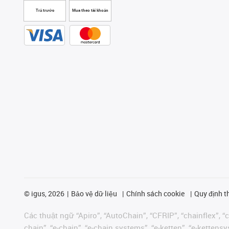
Trả trước
Mua theo tài khoản
©
igus, 2026
Bảo vệ dữ liệu
Chính sách cookie
Quy định t
Các thuật ngữ “Apiro”, “AutoChain”, “CFRIP”, “chainflex”, “ch
chain”, “e-chain”, “e-chain systems”, “e-ketten”, “e-kettensys