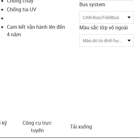
Chống cháy
Bus system
Chống tia UV
CAN-Bus/Fieldbus
Cam kết vận hành lên đến
Màu sắc lớp vỏ ngoài
4 năm
Màu đỏ tử đinh hương (tương đương với RAL 4001)
 kỹ
Công cụ trực
Tải xuống
tuyến