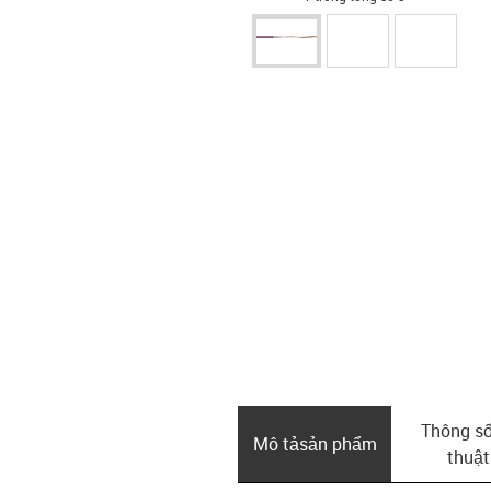
Thông số
Mô tả­sản phẩm
thuật