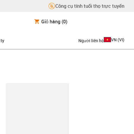
Công cụ tính tuổi thọ trực tuyến
Giỏ hàng
(0)
VN
(
VI
)
 ty
Người liên hệ
copy-clipboard