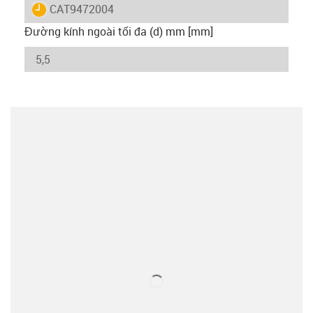
igus-icon-lieferzeit
CAT9472004
Đường kính ngoài tối đa (d) mm [mm]