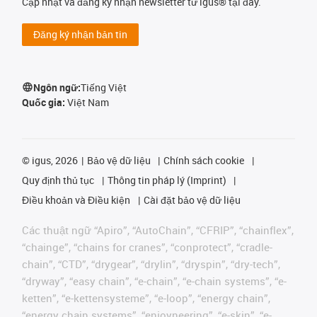
Cập nhật và đăng ký nhận newsletter từ igus® tại đây.
Đăng ký nhận bản tin
Ngôn ngữ:
Tiếng Việt
Quốc gia:
Việt Nam
©
igus, 2026
Bảo vệ dữ liệu
Chính sách cookie
Quy định thủ tục
Thông tin pháp lý (Imprint)
Điều khoản và Điều kiện
Cài đặt bảo vệ dữ liệu
Các thuật ngữ “Apiro”, “AutoChain”, “CFRIP”, “chainflex”,
“chainge”, “chains for cranes”, “conprotect”, “cradle-
chain”, “CTD”, “drygear”, “drylin”, “dryspin”, “dry-tech”,
“dryway”, “easy chain”, “e-chain”, “e-chain systems”, “e-
ketten”, “e-kettensysteme”, “e-loop”, “energy chain”,
“energy chain systems”, “enjoyneering”, “e-skin”, “e-