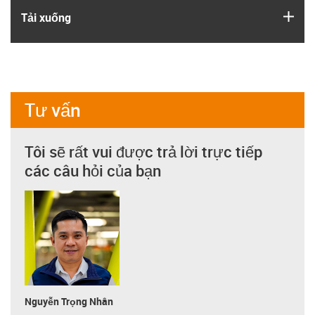
igus
Tải xuống
Tư vấn
Tôi sẽ rất vui được trả lời trực tiếp
các câu hỏi của bạn
Nguyễn Trọng Nhân