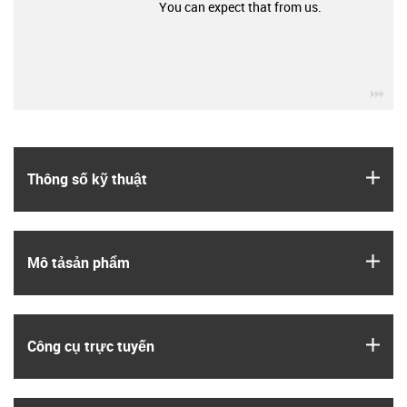
You can expect that from us.
igu
igus
Thông số kỹ thuật
igus
Mô tả­sản phẩm
igus
Công cụ trực tuyến