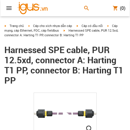
(0)
igus-icon-arrow-right
igus-icon-arrow-right
igus-icon-arrow-right
igus-icon-arrow
Trang chủ
Cáp cho xích nhựa dẫn cáp
Cáp có đầu nối
Cáp
igus-icon-arrow-right
mạng, cáp Ethernet, FOC, cáp fieldbus
Harnessed SPE cable, PUR 12.5xd,
connector A: Harting T1 PP, connector B: Harting T1 PP
Harnessed SPE cable, PUR
12.5xd, connector A: Harting
T1 PP, connector B: Harting T1
PP
igus-icon-lupe
igus-icon-lupe
igus-icon-lupe