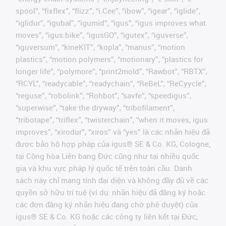
spool”, “fixflex”, “flizz”, “i.Cee”, “ibow”, “igear”, “iglide”,
“iglidur”, “igubal”, “igumid”, “igus”, “igus improves what
moves”, “igus:bike”, “igusGO”, “igutex”, “iguverse”,
“iguversum”, “kineKIT”, “kopla”, “manus”, “motion
plastics”, “motion polymers”, “motionary”, “plastics for
longer life”, “polymore”, “print2mold”, “Rawbot”, “RBTX”,
“RCYL”, “readycable”, “readychain”, “ReBeL”, “ReCyycle”,
“reguse”, “robolink”, “Rohbot”, “savfe”, “speedigus”,
“superwise”, “take the dryway”, “tribofilament”,
“tribotape”, “triflex”, “twisterchain”, “when it moves, igus
improves”, “xirodur”, “xiros” và “yes” là các nhãn hiệu đã
được bảo hộ hợp pháp của igus® SE & Co. KG, Cologne,
tại Cộng hòa Liên bang Đức cũng như tại nhiều quốc
gia và khu vực pháp lý quốc tế trên toàn cầu. Danh
sách này chỉ mang tính đại diện và không đầy đủ về các
quyền sở hữu trí tuệ (ví dụ: nhãn hiệu đã đăng ký hoặc
các đơn đăng ký nhãn hiệu đang chờ phê duyệt) của
igus® SE & Co. KG hoặc các công ty liên kết tại Đức,