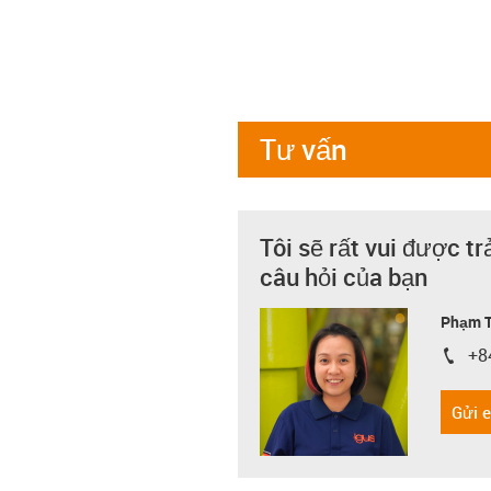
Tư vấn
Tôi sẽ rất vui được tr
câu hỏi của bạn
Phạm T
+8
igus-i
Gửi 