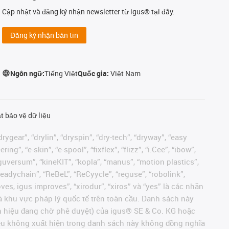
Cập nhật và đăng ký nhận newsletter từ igus® tại đây.
Đăng ký nhận bản tin
Ngôn ngữ:
Tiếng Việt
Quốc gia:
Việt Nam
t bảo vệ dữ liệu
rygear”, “drylin”, “dryspin”, “dry-tech”, “dryway”, “easy
”, “e-skin”, “e-spool”, “fixflex”, “flizz”, “i.Cee”, “ibow”,
 “iguversum”, “kineKIT”, “kopla”, “manus”, “motion plastics”,
readychain”, “ReBeL”, “ReCyycle”, “reguse”, “robolink”,
moves, igus improves”, “xirodur”, “xiros” và “yes” là các nhãn
 khu vực pháp lý quốc tế trên toàn cầu. Danh sách này
ãn hiệu đang chờ phê duyệt) của igus® SE & Co. KG hoặc
hiệu không xuất hiện trong danh sách này không đồng nghĩa