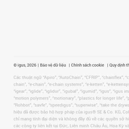
©
igus, 2026
Bảo vệ dữ liệu
Chính sách cookie
Quy định t
Các thuật ngữ “Apiro”, “AutoChain”, “CFRIP”, “chainflex”, “ch
chain”, “e-chain”, “e-chain systems”, “e-ketten”, “e-kettensys
“igear”, “iglide”, “iglidur”, “igubal”, “igumid”, “igus”, “ig
“motion polymers”, “motionary”, “plastics for longer life”, 
“Rohbot”, “savfe”, “speedigus”, “superwise”, “take the dryway
hiệu đã được bảo hộ hợp pháp của igus® SE & Co. KG, Col
chỉ mang tính đại diện và không đầy đủ về các quyền sở h
các công ty liên kết tại Đức, Liên minh Châu Âu, Hoa Kỳ 