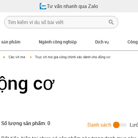
Tư vấn nhanh qua Zalo
n sản phẩm
Ngành công nghiệp
Dịch vụ
Công
igus-icon-arrow-right
igus-icon-arrow-right
Các vít me
Trục vít me gia công chính xác dành cho động cơ
động cơ
Số lượng sản phẩm:
0
Danh sách
Lướ