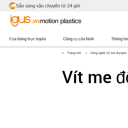
Sẵn sàng vận chuyển từ 24 giờ.
Cửa hàng trực tuyến
Công cụ cấu hình
Thông ti
igus-icon-arrow-right
igus-icon-arrow-right
Trang chủ
Công nghệ vít me dryspin
Vít me 