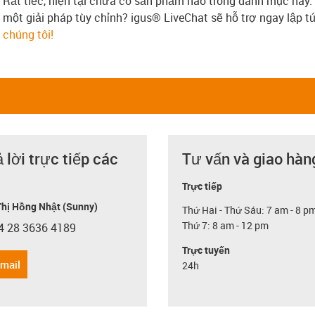
Rất tiếc, hiện tại chưa có sản phẩm nào trong danh mục này.
một giải pháp tùy chỉnh? igus® LiveChat sẽ hỗ trợ ngay lập 
chúng tôi!
ả lời trực tiếp các
Tư vấn và giao hàn
Trực tiếp
hị Hồng Nhật (Sunny)
Thứ Hai - Thứ Sáu: 7 am - 8 p
Thứ 7: 8 am - 12 pm
4 28 3636 4189
con-phone
Trực tuyến
email
24h