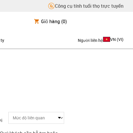
Công cụ tính tuổi thọ trực tuyến
Giỏ hàng
(0)
VN
(
VI
)
 ty
Người liên hệ
i