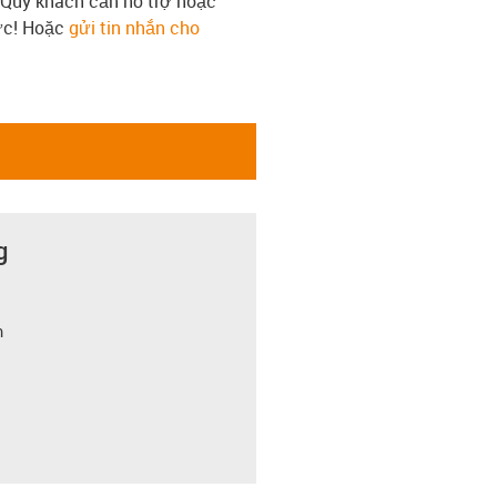
 Quý khách cần hỗ trợ hoặc
tức! Hoặc
gửi tin nhắn cho
g
m