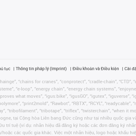
hủ tục
Thông tin pháp lý (Imprint)
Điều khoản và Điều kiện
Cài đặ
ainge”, “chains for cranes”, “conprotect”, “cradle-chain”, “CTD”, “d
teme”, “e-loop”, “energy chain”, “energy chain systems”, “enjoyneering
us improves what moves”, “igus:bike”, “igusGO”, “igutex”, “iguverse”,
“polymore”, “print2mold”, “Rawbot”, “RBTX”, “RCYL”, “readycable”, “
”, “tribofilament”, “tribotape”, “triflex”, “twisterchain”, “when it 
ogne, tại Cộng hòa Liên bang Đức cũng như tại nhiều quốc gia và
ữu trí tuệ (ví dụ: nhãn hiệu đã đăng ký hoặc các đơn đăng ký nh
và/hoặc các quốc gia khác. Việc một nhãn hiệu, logo hoặc khẩu 