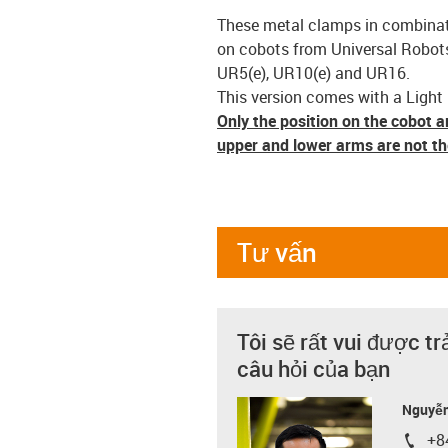
These metal clamps in combinati
on cobots from Universal Robots 
UR5(e), UR10(e) and UR16.
This version comes with a Ligh
Only the position on the cobot 
upper and lower arms are not t
Tư vấn
Tôi sẽ rất vui được tr
câu hỏi của bạn
Nguyễn
+8
igus-i