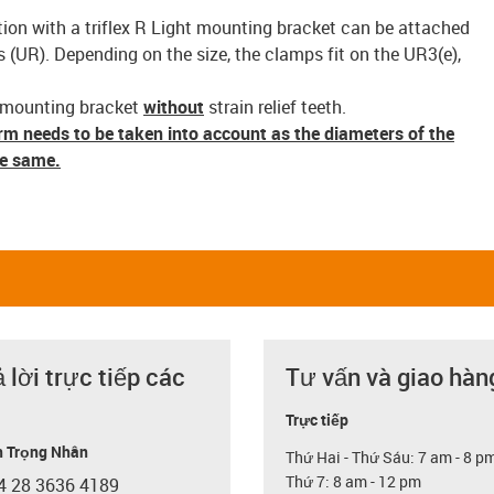
on with a triflex R Light mounting bracket can be attached
(UR). Depending on the size, the clamps fit on the UR3(e),
t mounting bracket
without
strain relief teeth.
arm needs to be taken into account as the diameters of the
he same.
ả lời trực tiếp các
Tư vấn và giao hàn
Trực tiếp
 Trọng Nhân
Thứ Hai - Thứ Sáu: 7 am - 8 p
Thứ 7: 8 am - 12 pm
4 28 3636 4189
con-phone