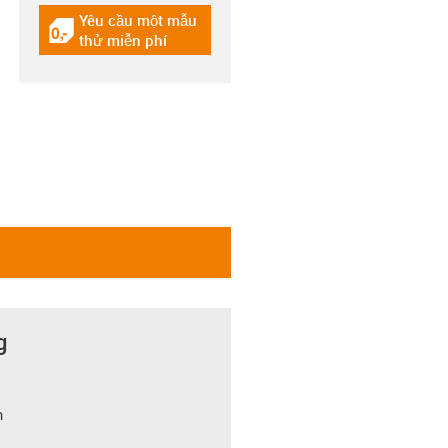
Yêu cầu một mẫu
igus-icon-gratismuster
thử miễn phí
g
m