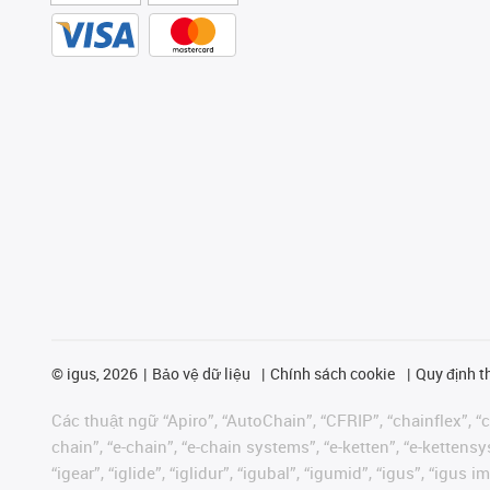
©
igus, 2026
Bảo vệ dữ liệu
Chính sách cookie
Quy định t
Các thuật ngữ “Apiro”, “AutoChain”, “CFRIP”, “chainflex”, “ch
chain”, “e-chain”, “e-chain systems”, “e-ketten”, “e-kettensys
“igear”, “iglide”, “iglidur”, “igubal”, “igumid”, “igus”, “ig