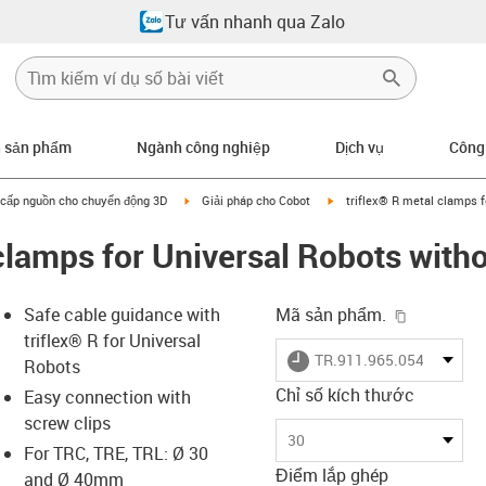
Tư vấn nhanh qua Zalo
n sản phẩm
Ngành công nghiệp
Dịch vụ
Công
row-right
igus-icon-arrow-right
igus-icon-arrow-right
 cấp nguồn cho chuyển động 3D
Giải pháp cho Cobot
triflex® R metal clamps fo
clamps for Universal Robots withou
igus-icon-
Safe cable guidance with
Mã sản phẩm.
triflex® R for Universal
igus-icon-lieferzeit
TR.911.965.054.Z0.ESD
Robots
Chỉ số kích thước
Easy connection with
screw clips
s-icon-lupe
s-icon-lupe
s-icon-lupe
30
For TRC, TRE, TRL: Ø 30
Điểm lắp ghép
and Ø 40mm