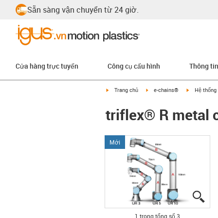
Sẵn sàng vận chuyển từ 24 giờ.
Cửa hàng trực tuyến
Công cụ cấu hình
Thông ti
igus-icon-arrow-right
igus-icon-arrow-right
igus-icon-ar
Trang chủ
e-chains®
Hệ thống
triflex® R metal 
Mới
igu
igu
igu
1 trong tổng số 3