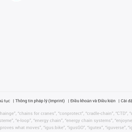
hủ tục
Thông tin pháp lý (Imprint)
Điều khoản và Điều kiện
Cài đặ
ainge”, “chains for cranes”, “conprotect”, “cradle-chain”, “CTD”, “d
teme”, “e-loop”, “energy chain”, “energy chain systems”, “enjoyneering
us improves what moves”, “igus:bike”, “igusGO”, “igutex”, “iguverse”,