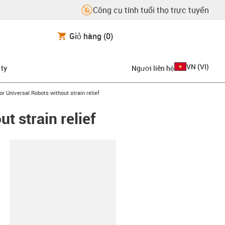
Công cụ tính tuổi thọ trực tuyến
Giỏ hàng
(0)
VN
(
VI
)
 ty
Người liên hệ
r Universal Robots without strain relief
t strain relief
copy-clipboard