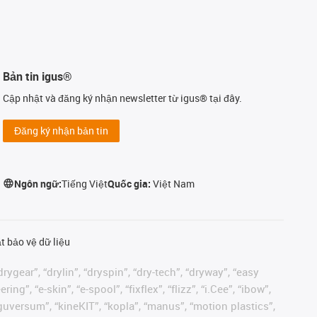
Bản tin igus®
Cập nhật và đăng ký nhận newsletter từ igus® tại đây.
Đăng ký nhận bản tin
Ngôn ngữ:
Tiếng Việt
Quốc gia:
Việt Nam
t bảo vệ dữ liệu
rygear”, “drylin”, “dryspin”, “dry-tech”, “dryway”, “easy
”, “e-skin”, “e-spool”, “fixflex”, “flizz”, “i.Cee”, “ibow”,
 “iguversum”, “kineKIT”, “kopla”, “manus”, “motion plastics”,