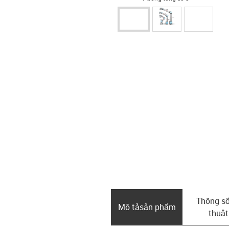
Thông số
Mô tả­sản phẩm
thuật