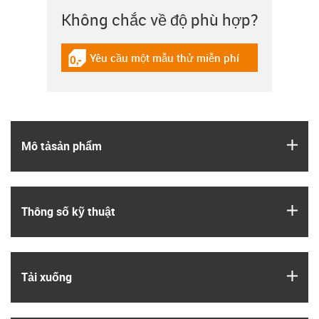
Không chắc về độ phù hợp?
Yêu cầu một mẫu thử miễn phí
igus-icon-gratismuster
igus
Mô tả­sản phẩm
igus
Thông số kỹ thuật
igus
Tải xuống