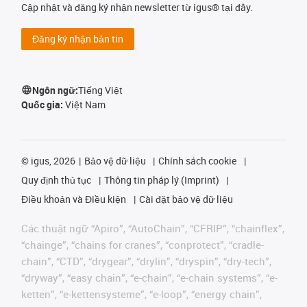
Cập nhật và đăng ký nhận newsletter từ igus® tại đây.
Đăng ký nhận bản tin
Ngôn ngữ:
Tiếng Việt
Quốc gia:
Việt Nam
©
igus, 2026
Bảo vệ dữ liệu
Chính sách cookie
Quy định thủ tục
Thông tin pháp lý (Imprint)
Điều khoản và Điều kiện
Cài đặt bảo vệ dữ liệu
Các thuật ngữ “Apiro”, “AutoChain”, “CFRIP”, “chainflex”,
“chainge”, “chains for cranes”, “conprotect”, “cradle-
chain”, “CTD”, “drygear”, “drylin”, “dryspin”, “dry-tech”,
“dryway”, “easy chain”, “e-chain”, “e-chain systems”, “e-
ketten”, “e-kettensysteme”, “e-loop”, “energy chain”,