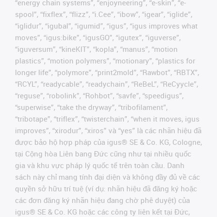
“energy chain systems”, “enjoyneering”, “e-skin”, “e-
spool”, “fixflex”, “flizz”, “i.Cee”, “ibow”, “igear”, “iglide”,
“iglidur”, “igubal”, “igumid”, “igus”, “igus improves what
moves”, “igus:bike”, “igusGO”, “igutex”, “iguverse”,
“iguversum”, “kineKIT”, “kopla”, “manus”, “motion
plastics”, “motion polymers”, “motionary”, “plastics for
longer life”, “polymore”, “print2mold”, “Rawbot”, “RBTX”,
“RCYL”, “readycable”, “readychain”, “ReBeL”, “ReCyycle”,
“reguse”, “robolink”, “Rohbot”, “savfe”, “speedigus”,
“superwise”, “take the dryway”, “tribofilament”,
“tribotape”, “triflex”, “twisterchain”, “when it moves, igus
improves”, “xirodur”, “xiros” và “yes” là các nhãn hiệu đã
được bảo hộ hợp pháp của igus® SE & Co. KG, Cologne,
tại Cộng hòa Liên bang Đức cũng như tại nhiều quốc
gia và khu vực pháp lý quốc tế trên toàn cầu. Danh
sách này chỉ mang tính đại diện và không đầy đủ về các
quyền sở hữu trí tuệ (ví dụ: nhãn hiệu đã đăng ký hoặc
các đơn đăng ký nhãn hiệu đang chờ phê duyệt) của
igus® SE & Co. KG hoặc các công ty liên kết tại Đức,