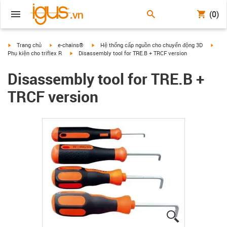
(0)
igus-icon-arrow-right
igus-icon-arrow-right
igus-icon-arrow-right
igus-
Trang chủ
e-chains®
Hệ thống cấp nguồn cho chuyển động 3D
igus-icon-arrow-right
Phụ kiện cho triflex R
Disassembly tool for TRE.B + TRCF version
Disassembly tool for TRE.B +
TRCF version
igus-icon-lup