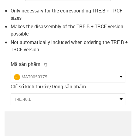
Only necessary for the corresponding TRE.B + TRCF
sizes
Makes the disassembly of the TRE.B + TRCF version
possible
Not automatically included when ordering the TRE.B +
TRCF version
igus-icon-copy-clipboard
Mã sản phẩm.
igus-icon-lieferzeit
MAT0050175
Chỉ số kích thước/Dòng sản phẩm
TRE.40.B