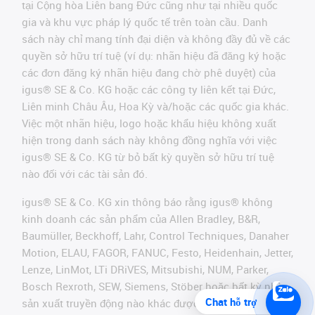
tại Cộng hòa Liên bang Đức cũng như tại nhiều quốc
gia và khu vực pháp lý quốc tế trên toàn cầu. Danh
sách này chỉ mang tính đại diện và không đầy đủ về các
quyền sở hữu trí tuệ (ví dụ: nhãn hiệu đã đăng ký hoặc
các đơn đăng ký nhãn hiệu đang chờ phê duyệt) của
igus® SE & Co. KG hoặc các công ty liên kết tại Đức,
Liên minh Châu Âu, Hoa Kỳ và/hoặc các quốc gia khác.
Việc một nhãn hiệu, logo hoặc khẩu hiệu không xuất
hiện trong danh sách này không đồng nghĩa với việc
igus® SE & Co. KG từ bỏ bất kỳ quyền sở hữu trí tuệ
nào đối với các tài sản đó.
igus® SE & Co. KG xin thông báo rằng igus® không
kinh doanh các sản phẩm của Allen Bradley, B&R,
Baumüller, Beckhoff, Lahr, Control Techniques, Danaher
Motion, ELAU, FAGOR, FANUC, Festo, Heidenhain, Jetter,
Lenze, LinMot, LTi DRiVES, Mitsubishi, NUM, Parker,
Bosch Rexroth, SEW, Siemens, Stöber hoặc bất kỳ nhà
Chat hỗ trợ
sản xuất truyền động nào khác được đề cập trên