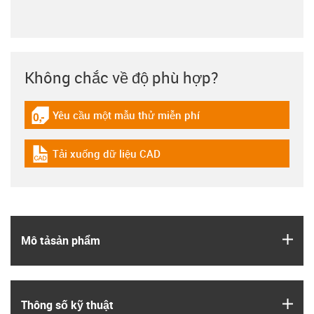
Không chắc về độ phù hợp?
Yêu cầu một mẫu thử miễn phí
igus-icon-gratismuster
Tải xuống dữ liệu CAD
igus-icon-cad-dateien
igus
Mô tả­sản phẩm
igus
Thông số kỹ thuật