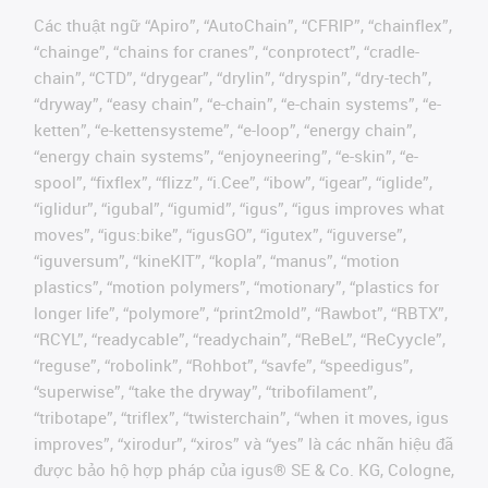
Các thuật ngữ “Apiro”, “AutoChain”, “CFRIP”, “chainflex”,
“chainge”, “chains for cranes”, “conprotect”, “cradle-
chain”, “CTD”, “drygear”, “drylin”, “dryspin”, “dry-tech”,
“dryway”, “easy chain”, “e-chain”, “e-chain systems”, “e-
ketten”, “e-kettensysteme”, “e-loop”, “energy chain”,
“energy chain systems”, “enjoyneering”, “e-skin”, “e-
spool”, “fixflex”, “flizz”, “i.Cee”, “ibow”, “igear”, “iglide”,
“iglidur”, “igubal”, “igumid”, “igus”, “igus improves what
moves”, “igus:bike”, “igusGO”, “igutex”, “iguverse”,
“iguversum”, “kineKIT”, “kopla”, “manus”, “motion
plastics”, “motion polymers”, “motionary”, “plastics for
longer life”, “polymore”, “print2mold”, “Rawbot”, “RBTX”,
“RCYL”, “readycable”, “readychain”, “ReBeL”, “ReCyycle”,
“reguse”, “robolink”, “Rohbot”, “savfe”, “speedigus”,
“superwise”, “take the dryway”, “tribofilament”,
“tribotape”, “triflex”, “twisterchain”, “when it moves, igus
improves”, “xirodur”, “xiros” và “yes” là các nhãn hiệu đã
được bảo hộ hợp pháp của igus® SE & Co. KG, Cologne,