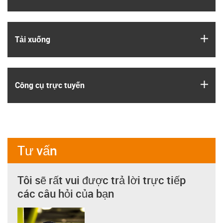
igus
Tải xuống
igus
Công cụ trực tuyến
Tư vấn
Tôi sẽ rất vui được trả lời trực tiếp
các câu hỏi của bạn