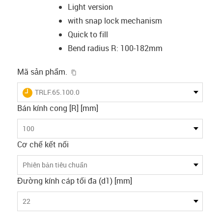
Light version
with snap lock mechanism
Quick to fill
Bend radius R: 100-182mm
igus-icon-copy-clipboard
Mã sản phẩm.
igus-icon-lieferzeit
TRLF.65.100.0
Bán kính cong [R] [mm]
100
Cơ chế kết nối
Phiên bản tiêu chuẩn
Đường kính cáp tối đa (d1) [mm]
22