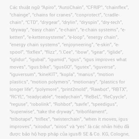
Các thuật ngữ “Apiro”, “AutoChain”, “CFRIP”, “chainflex”,
“chainge”, “chains for cranes”, “conprotect”, “cradle-
chain”, “CTD”, “drygear”, “drylin”, “dryspin”, “dry-tech”,
“dryway”, “easy chain”, “e-chain”, “e-chain systems”, “e-
ketten”, “e-kettensysteme”, “e-loop”, “energy chain”,
“energy chain systems”, “enjoyneering”, “e-skin”, “e-
spool”, “fixflex”, “flizz”, “i.Cee”, “ibow”, “igear”, “iglide”,
“iglidur”, “igubal”, “igumid”, “igus”, “igus improves what
moves”, “igus:bike”, “igusGO”, “igutex”, “iguverse”,
“iguversum”, “kineKIT”, “kopla”, “manus”, “motion
plastics”, “motion polymers”, “motionary”, “plastics for
longer life”, “polymore”, “print2mold”, “Rawbot”, “RBTX”,
“RCYL”, “readycable”, “readychain”, “ReBeL”, “ReCyycle”,
“reguse”, “robolink”, “Rohbot”, “savfe”, “speedigus”,
“superwise”, “take the dryway”, “tribofilament”,
“tribotape”, “triflex”, “twisterchain”, “when it moves, igus
improves”, “xirodur”, “xiros” và “yes” là các nhãn hiệu đã
được bảo hộ hợp pháp của igus® SE & Co. KG, Cologne,