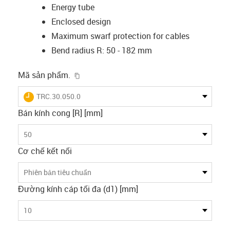
Energy tube
Enclosed design
Maximum swarf protection for cables
Bend radius R: 50 - 182 mm
igus-icon-copy-clipboard
Mã sản phẩm.
igus-icon-lieferzeit
TRC.30.050.0
Bán kính cong [R] [mm]
50
Cơ chế kết nối
Phiên bản tiêu chuẩn
Đường kính cáp tối đa (d1) [mm]
10