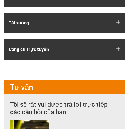
igus
Tải xuống
igus
Công cụ trực tuyến
Tư vấn
Tôi sẽ rất vui được trả lời trực tiếp
các câu hỏi của bạn