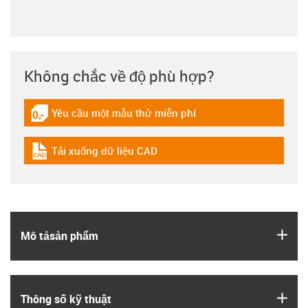
Không chắc về độ phù hợp?
Yêu cầu một mẫu thử miễn phí
igus-icon-gratismuster
Tải xuống dữ liệu CAD
igus-icon-cad-dateien
igus
Mô tả­sản phẩm
igus
Thông số kỹ thuật