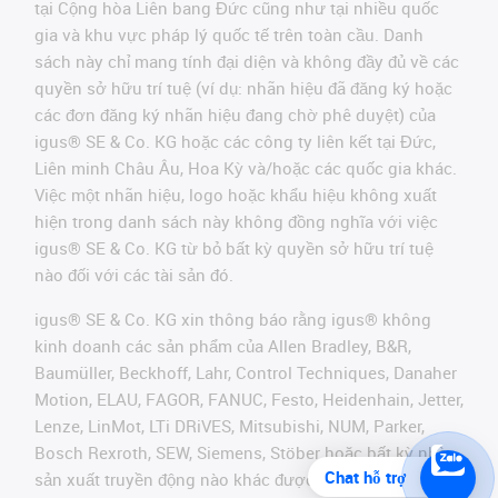
tại Cộng hòa Liên bang Đức cũng như tại nhiều quốc
gia và khu vực pháp lý quốc tế trên toàn cầu. Danh
sách này chỉ mang tính đại diện và không đầy đủ về các
quyền sở hữu trí tuệ (ví dụ: nhãn hiệu đã đăng ký hoặc
các đơn đăng ký nhãn hiệu đang chờ phê duyệt) của
igus® SE & Co. KG hoặc các công ty liên kết tại Đức,
Liên minh Châu Âu, Hoa Kỳ và/hoặc các quốc gia khác.
Việc một nhãn hiệu, logo hoặc khẩu hiệu không xuất
hiện trong danh sách này không đồng nghĩa với việc
igus® SE & Co. KG từ bỏ bất kỳ quyền sở hữu trí tuệ
nào đối với các tài sản đó.
igus® SE & Co. KG xin thông báo rằng igus® không
kinh doanh các sản phẩm của Allen Bradley, B&R,
Baumüller, Beckhoff, Lahr, Control Techniques, Danaher
Motion, ELAU, FAGOR, FANUC, Festo, Heidenhain, Jetter,
Lenze, LinMot, LTi DRiVES, Mitsubishi, NUM, Parker,
Bosch Rexroth, SEW, Siemens, Stöber hoặc bất kỳ nhà
Chat hỗ trợ
sản xuất truyền động nào khác được đề cập trên