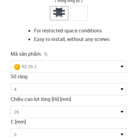
1 trong tổng số 2
For restricted space conditions
Easy to install, without any screws
igus-icon-copy-clipboard
Mã sản phẩm.
igus-icon-lieferzeit
R2.26.Z
Số răng
4
Chiều cao lọt lòng [Hi] [mm]
26
C [mm]
0