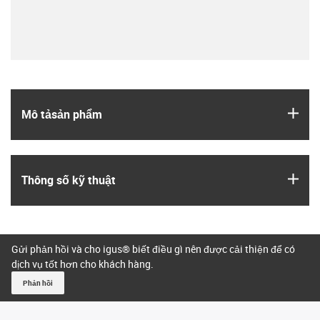
igus
Mô tả­sản phẩm
igus
Thông số kỹ thuật
Gửi phản hồi và cho igus® biết điều gì nên được cải thiện để có
dịch vụ tốt hơn cho khách hàng.
Phản hồi