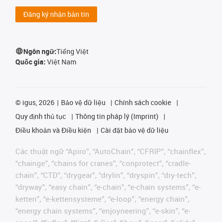
Đăng ký nhận bản tin
Ngôn ngữ:
Tiếng Việt
Quốc gia:
Việt Nam
©
igus, 2026
Bảo vệ dữ liệu
Chính sách cookie
Quy định thủ tục
Thông tin pháp lý (Imprint)
Điều khoản và Điều kiện
Cài đặt bảo vệ dữ liệu
Các thuật ngữ “Apiro”, “AutoChain”, “CFRIP”, “chainflex”,
“chainge”, “chains for cranes”, “conprotect”, “cradle-
chain”, “CTD”, “drygear”, “drylin”, “dryspin”, “dry-tech”,
“dryway”, “easy chain”, “e-chain”, “e-chain systems”, “e-
ketten”, “e-kettensysteme”, “e-loop”, “energy chain”,
“energy chain systems”, “enjoyneering”, “e-skin”, “e-