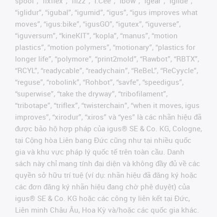
spool”, “fixflex”, “flizz”, “i.Cee”, “ibow”, “igear”, “iglide”,
“iglidur”, “igubal”, “igumid”, “igus”, “igus improves what
moves”, “igus:bike”, “igusGO”, “igutex”, “iguverse”,
“iguversum”, “kineKIT”, “kopla”, “manus”, “motion
plastics”, “motion polymers”, “motionary”, “plastics for
longer life”, “polymore”, “print2mold”, “Rawbot”, “RBTX”,
“RCYL”, “readycable”, “readychain”, “ReBeL”, “ReCyycle”,
“reguse”, “robolink”, “Rohbot”, “savfe”, “speedigus”,
“superwise”, “take the dryway”, “tribofilament”,
“tribotape”, “triflex”, “twisterchain”, “when it moves, igus
improves”, “xirodur”, “xiros” và “yes” là các nhãn hiệu đã
được bảo hộ hợp pháp của igus® SE & Co. KG, Cologne,
tại Cộng hòa Liên bang Đức cũng như tại nhiều quốc
gia và khu vực pháp lý quốc tế trên toàn cầu. Danh
sách này chỉ mang tính đại diện và không đầy đủ về các
quyền sở hữu trí tuệ (ví dụ: nhãn hiệu đã đăng ký hoặc
các đơn đăng ký nhãn hiệu đang chờ phê duyệt) của
igus® SE & Co. KG hoặc các công ty liên kết tại Đức,
Liên minh Châu Âu, Hoa Kỳ và/hoặc các quốc gia khác.