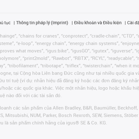
hủ tục
Thông tin pháp lý (Imprint)
Điều khoản và Điều kiện
Cài đặ
ainge”, “chains for cranes”, “conprotect”, “cradle-chain”, “CTD”, “d
teme”, “e-loop”, “energy chain”, “energy chain systems”, “enjoyneering
us improves what moves”, “igus:bike”, “igusGO”, “igutex”, “iguverse”,
“polymore”, “print2mold”, “Rawbot”, “RBTX”, “RCYL”, “readycable”, “
”, “tribofilament”, “tribotape”, “triflex”, “twisterchain”, “when it 
ogne, tại Cộng hòa Liên bang Đức cũng như tại nhiều quốc gia và
ữu trí tuệ (ví dụ: nhãn hiệu đã đăng ký hoặc các đơn đăng ký nh
và/hoặc các quốc gia khác. Việc một nhãn hiệu, logo hoặc khẩu 
uệ nào đối với các tài sản đó.
oanh các sản phẩm của Allen Bradley, B&R, Baumüller, Beckhoff,
VES, Mitsubishi, NUM, Parker, Bosch Rexroth, SEW, Siemens, Stöbe
ều là sản phẩm chính hãng của igus® SE & Co. KG.