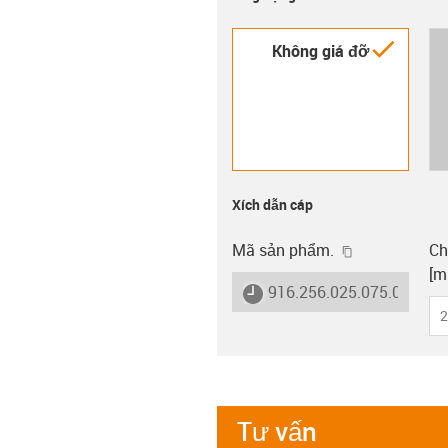
igus-i
Không giá đỡ
Xích dẫn cáp
igus-icon-cop
Mã sản phẩm.
Ch
[m
igus-icon-lieferzeit
916.256.025.075.0
2
Tư vấn