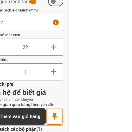
guồn lệch tâm
 (mm)
ài xích e-chain® (mm)
info
 kế mắt xích
+
thống
+
chi phí
 hệ để biết giá
T và phí vận chuyển
i gian giao hàng theo yêu cầu
opdown-up
t
pin
Thêm vào giỏ hàng
sách các bộ phận
(
1
)