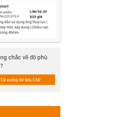
ains®
Liên hệ để
ản phẩm.
:
56.025.075.0
biết giá
g dẫn sử dụng ống thủy lực |
máy móc xây dựng | Chiều cao
trong 46mm
ng chắc về độ phù
?
Tải xuống dữ liệu CAD
-icon-cad-dateien