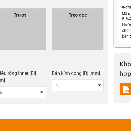
e-ch
con-check
Mã s
Trượt
Treo dọc
916.2
Hướn
cho 
bên 
Khô
hợp
y-clipboard
iều rộng inner [Bi]
Bán kính cong [R] [mm]
m]
75
igus
5