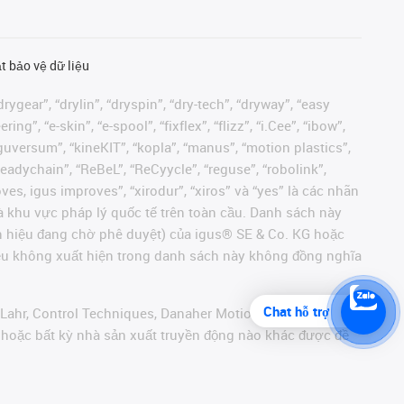
t bảo vệ dữ liệu
rygear”, “drylin”, “dryspin”, “dry-tech”, “dryway”, “easy
”, “e-skin”, “e-spool”, “fixflex”, “flizz”, “i.Cee”, “ibow”,
 “iguversum”, “kineKIT”, “kopla”, “manus”, “motion plastics”,
readychain”, “ReBeL”, “ReCyycle”, “reguse”, “robolink”,
moves, igus improves”, “xirodur”, “xiros” và “yes” là các nhãn
 khu vực pháp lý quốc tế trên toàn cầu. Danh sách này
ãn hiệu đang chờ phê duyệt) của igus® SE & Co. KG hoặc
hiệu không xuất hiện trong danh sách này không đồng nghĩa
Chat hỗ trợ
 Lahr, Control Techniques, Danaher Motion, ELAU, FAGOR,
r hoặc bất kỳ nhà sản xuất truyền động nào khác được đề