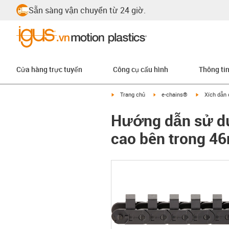
Sẵn sàng vận chuyển từ 24 giờ.
Cửa hàng trực tuyến
Công cụ cấu hình
Thông ti
igus-icon-arrow-right
igus-icon-arrow-right
igus-icon-ar
Trang chủ
e-chains®
Xích dẫn 
Hướng dẫn sử dụ
cao bên trong 