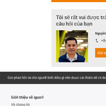
Tôi sẽ rất vui được tr
câu hỏi của bạn
Nguyễn
+8
igus-i
Gửi 
Gửi phản hồi và cho igus® biết điều gì nên được cải thiện để có d
Giới thiệu về igus®
Về chúng tôi