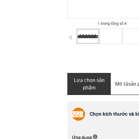
1 trong tổng số 4
igus-icon-arrow-left
Lựa chọn sản
Mô tả­sản
phẩm
Chọn kích thước và ki
Ứng dụng