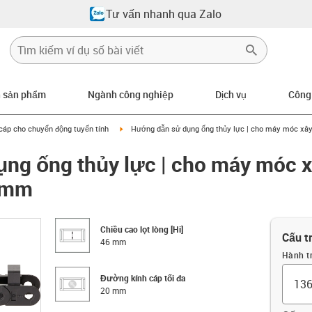
Tư vấn nhanh qua Zalo
n sản phẩm
Ngành công nghiệp
Dịch vụ
Công
row-right
igus-icon-arrow-right
cáp cho chuyển động tuyến tính
Hướng dẫn sử dụng ống thủy lực | cho máy móc xây
ng ống thủy lực | cho máy móc x
46mm
Chiều cao lọt lòng [Hi]
Cấu t
46 mm
Hành t
Đường kính cáp tối đa
20 mm