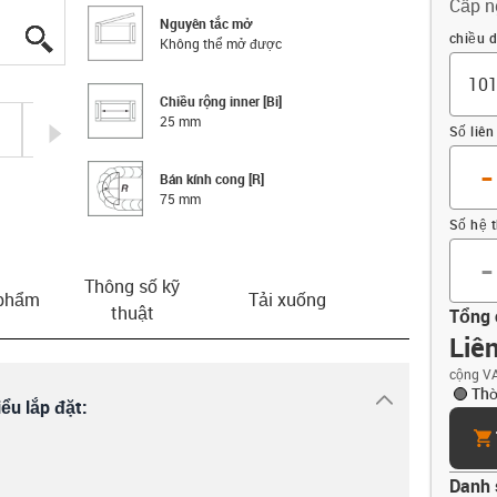
Cấp n
Nguyên tắc mở
igus-icon-lupe
igus-icon-lupe
igus-icon-lupe
igus-icon-lupe
Offset
chiều d
Không thể mở được
Chiều rộng inner [Bi]
25 mm
igus-icon-arrow-right
Số liên
-
Bán kính cong [R]
75 mm
Số hệ 
-
Thông số kỹ
 phẩm
Tải xuống
thuật
Tổng 
Liên
cộng VA
Thờ
igus-icon-dr
ểu lắp đặt:
car
Danh 