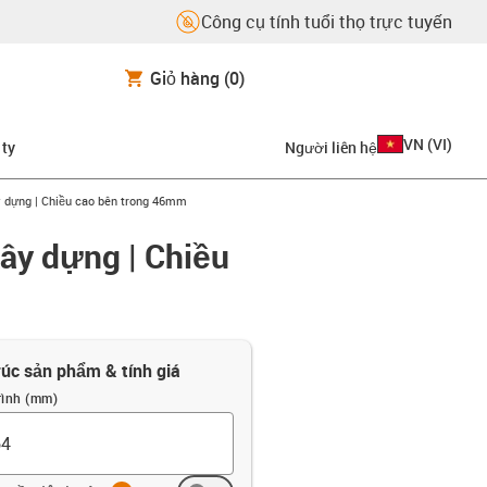
Công cụ tính tuổi thọ trực tuyến
Giỏ hàng
(0)
VN
(
VI
)
 ty
Người liên hệ
 dựng | Chiều cao bên trong 46mm
ây dựng | Chiều
rúc sản phẩm & tính giá
rình (mm)
info