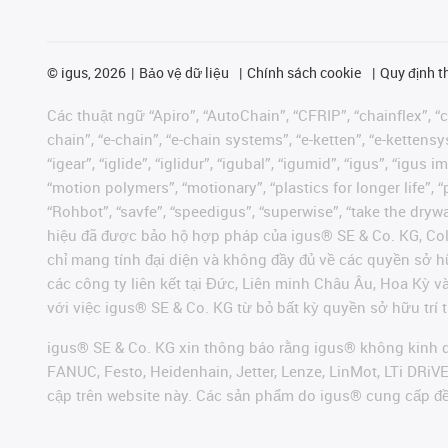
©
igus, 2026
Bảo vệ dữ liệu
Chính sách cookie
Quy định t
Các thuật ngữ “Apiro”, “AutoChain”, “CFRIP”, “chainflex”, “ch
chain”, “e-chain”, “e-chain systems”, “e-ketten”, “e-kettensys
“igear”, “iglide”, “iglidur”, “igubal”, “igumid”, “igus”, “ig
“motion polymers”, “motionary”, “plastics for longer life”, 
“Rohbot”, “savfe”, “speedigus”, “superwise”, “take the dryway
hiệu đã được bảo hộ hợp pháp của igus® SE & Co. KG, Col
chỉ mang tính đại diện và không đầy đủ về các quyền sở h
các công ty liên kết tại Đức, Liên minh Châu Âu, Hoa Kỳ 
với việc igus® SE & Co. KG từ bỏ bất kỳ quyền sở hữu trí t
igus® SE & Co. KG xin thông báo rằng igus® không kinh d
FANUC, Festo, Heidenhain, Jetter, Lenze, LinMot, LTi DRi
cập trên website này. Các sản phẩm do igus® cung cấp đ