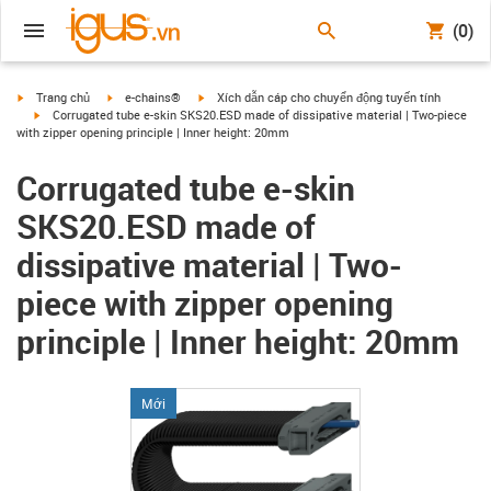
(0)
igus-icon-arrow-right
igus-icon-arrow-right
igus-icon-arrow-right
Trang chủ
e-chains®
Xích dẫn cáp cho chuyển động tuyến tính
igus-icon-arrow-right
Corrugated tube e-skin SKS20.ESD made of dissipative material | Two-piece
with zipper opening principle | Inner height: 20mm
Corrugated tube e-skin
SKS20.ESD made of
dissipative material | Two-
piece with zipper opening
principle | Inner height: 20mm
Mới