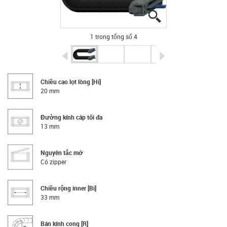
igus-icon-lupe
igus-icon-lupe
igus-icon-lupe
igus-icon-lupe
1 trong tổng số 4
igus-icon-arrow-left
igus-icon-arrow-r
Chiều cao lọt lòng [Hi]
20 mm
Đường kính cáp tối đa
13 mm
Nguyên tắc mở
Có zipper
Chiều rộng inner [Bi]
33 mm
Bán kính cong [R]