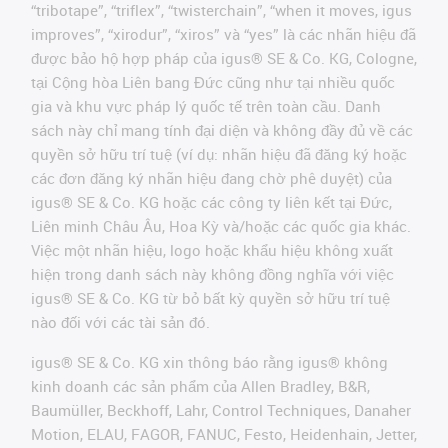
“tribotape”, “triflex”, “twisterchain”, “when it moves, igus
improves”, “xirodur”, “xiros” và “yes” là các nhãn hiệu đã
được bảo hộ hợp pháp của igus® SE & Co. KG, Cologne,
tại Cộng hòa Liên bang Đức cũng như tại nhiều quốc
gia và khu vực pháp lý quốc tế trên toàn cầu. Danh
sách này chỉ mang tính đại diện và không đầy đủ về các
quyền sở hữu trí tuệ (ví dụ: nhãn hiệu đã đăng ký hoặc
các đơn đăng ký nhãn hiệu đang chờ phê duyệt) của
igus® SE & Co. KG hoặc các công ty liên kết tại Đức,
Liên minh Châu Âu, Hoa Kỳ và/hoặc các quốc gia khác.
Việc một nhãn hiệu, logo hoặc khẩu hiệu không xuất
hiện trong danh sách này không đồng nghĩa với việc
igus® SE & Co. KG từ bỏ bất kỳ quyền sở hữu trí tuệ
nào đối với các tài sản đó.
igus® SE & Co. KG xin thông báo rằng igus® không
kinh doanh các sản phẩm của Allen Bradley, B&R,
Baumüller, Beckhoff, Lahr, Control Techniques, Danaher
Motion, ELAU, FAGOR, FANUC, Festo, Heidenhain, Jetter,