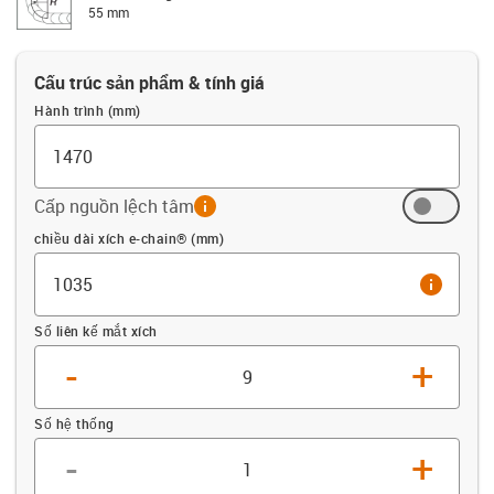
55 mm
Cấu trúc sản phẩm & tính giá
Hành trình (mm)
Cấp nguồn lệch tâm
info
Offset (mm)
chiều dài xích e-chain® (mm)
info
Số liên kế mắt xích
-
+
Số hệ thống
-
+