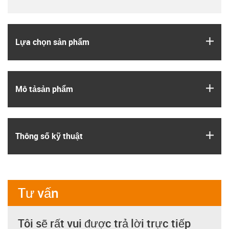
igus
Lựa chọn sản phẩm
igus
Mô tả­sản phẩm
igus
Thông số kỹ thuật
Tư vấn
Tôi sẽ rất vui được trả lời trực tiếp