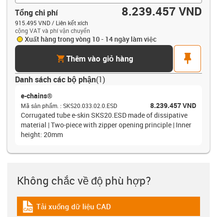
8.239.457 VND
Tổng chi phí
915.495 VND / Liên kết xích
cộng VAT và phí vận chuyển
Xuất hàng trong vòng 10 - 14 ngày làm việc
cart
pin
Thêm vào giỏ hàng
Danh sách các bộ phận
(
1
)
e-chains®
8.239.457 VND
Mã sản phẩm.
:
SKS20.033.02.0.ESD
Corrugated tube e-skin SKS20.ESD made of dissipative
material | Two-piece with zipper opening principle | Inner
height: 20mm
Không chắc về độ phù hợp?
Tải xuống dữ liệu CAD
igus-icon-cad-dateien