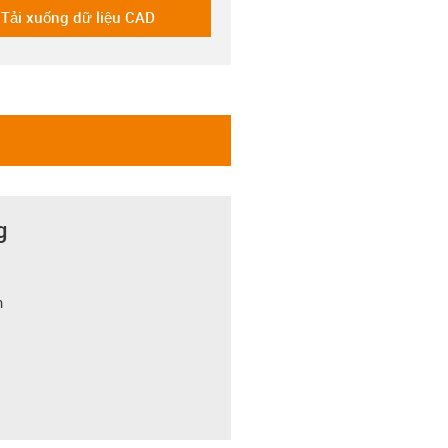
Tải xuống dữ liệu CAD
-icon-cad-dateien
g
m