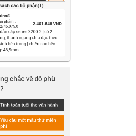
sách các bộ phận
(
1
)
ains®
ản phẩm.
:
2.401.548 VND
2/45.075.0
dẫn cáp series 3200.2 | có 2
ng, thanh ngang chia dọc theo
kính bên trong | chiều cao bên
g: 48,5mm
ng chắc về độ phù
?
Tính toán tuổi thọ vận hành
-icon-lebensdauerrechner
Yêu cầu một mẫu thử miễn
-icon-gratismuster
phí