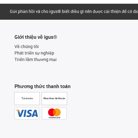
Gửi phản hồi và cho igus® biết điều gì nên được cải thiện để có d
Giới thiệu về igus®
Về chúng tôi
Phát triển sự nghiệp
Triển lãm thương mại
Phương thức thanh toán
Trả trước
Mua theo tài khoản