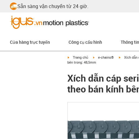
Sẵn sàng vận chuyển từ 24 giờ.
Cửa hàng trực tuyến
Công cụ cấu hình
Thông ti
igus-icon-arrow-right
igus-icon-arrow-right
igus-icon-ar
Trang chủ
e-chains®
Xích dẫn 
bên trong: 48,5mm
Xích dẫn cáp ser
theo bán kính bê