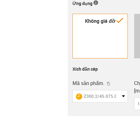
Ứng dụng
igus-i
Không giá đỡ
Xích dẫn cáp
igus-icon-cop
Mã sản phẩm.
Ch
[m
igus-icon-lieferzeit
Z300.2/45.075.0
1