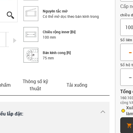
Cấp n
Nguyên tắc mở
igus-icon-lupe
igus-icon-lupe
igus-icon-lupe
igus-icon-lupe
Offset
chiều d
Có thể mở dọc theo bán kính trong
Chiều rộng inner [Bi]
100 mm
igus-icon-arrow-right
Số liên
-
Bán kính cong [R]
75 mm
Số hệ 
-
Thông số kỹ
 phẩm
Tải xuống
thuật
Tổng 
160.103
cộng VA
Xuấ
igus-icon-dr
ểu lắp đặt:
làm
car