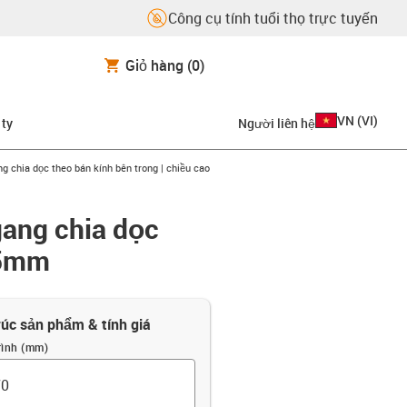
Công cụ tính tuổi thọ trực tuyến
Giỏ hàng
(0)
VN
(
VI
)
 ty
Người liên hệ
ng chia dọc theo bán kính bên trong | chiều cao
gang chia dọc
,5mm
rúc sản phẩm & tính giá
rình (mm)