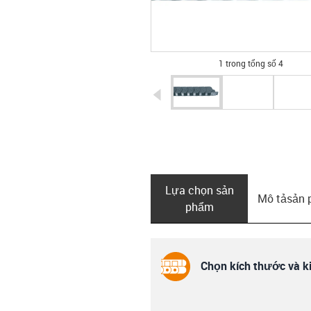
1 trong tổng số 4
igus-icon-arrow-left
Lựa chọn sản
Mô tả­sản
phẩm
Chọn kích thước và ki