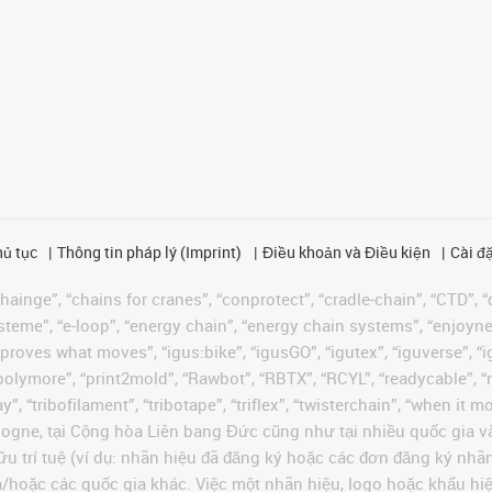
hủ tục
Thông tin pháp lý (Imprint)
Điều khoản và Điều kiện
Cài đặ
ainge”, “chains for cranes”, “conprotect”, “cradle-chain”, “CTD”, “d
teme”, “e-loop”, “energy chain”, “energy chain systems”, “enjoyneering
us improves what moves”, “igus:bike”, “igusGO”, “igutex”, “iguverse”,
“polymore”, “print2mold”, “Rawbot”, “RBTX”, “RCYL”, “readycable”, “
”, “tribofilament”, “tribotape”, “triflex”, “twisterchain”, “when it 
ogne, tại Cộng hòa Liên bang Đức cũng như tại nhiều quốc gia và
ữu trí tuệ (ví dụ: nhãn hiệu đã đăng ký hoặc các đơn đăng ký nh
và/hoặc các quốc gia khác. Việc một nhãn hiệu, logo hoặc khẩu 