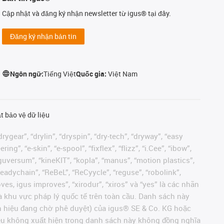
Cập nhật và đăng ký nhận newsletter từ igus® tại đây.
Đăng ký nhận bản tin
Ngôn ngữ:
Tiếng Việt
Quốc gia:
Việt Nam
t bảo vệ dữ liệu
rygear”, “drylin”, “dryspin”, “dry-tech”, “dryway”, “easy
”, “e-skin”, “e-spool”, “fixflex”, “flizz”, “i.Cee”, “ibow”,
 “iguversum”, “kineKIT”, “kopla”, “manus”, “motion plastics”,
readychain”, “ReBeL”, “ReCyycle”, “reguse”, “robolink”,
moves, igus improves”, “xirodur”, “xiros” và “yes” là các nhãn
 khu vực pháp lý quốc tế trên toàn cầu. Danh sách này
ãn hiệu đang chờ phê duyệt) của igus® SE & Co. KG hoặc
hiệu không xuất hiện trong danh sách này không đồng nghĩa