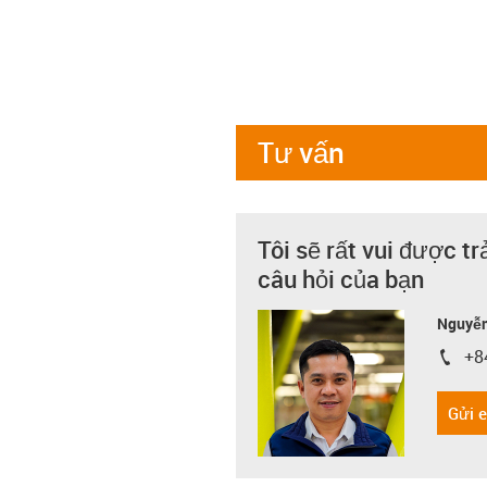
Tư vấn
Tôi sẽ rất vui được tr
câu hỏi của bạn
Nguyễn
+8
igus-i
Gửi 