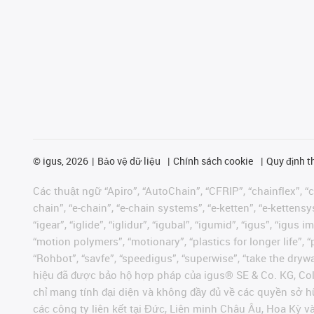
©
igus, 2026
Bảo vệ dữ liệu
Chính sách cookie
Quy định t
Các thuật ngữ “Apiro”, “AutoChain”, “CFRIP”, “chainflex”, “ch
chain”, “e-chain”, “e-chain systems”, “e-ketten”, “e-kettensys
“igear”, “iglide”, “iglidur”, “igubal”, “igumid”, “igus”, “ig
“motion polymers”, “motionary”, “plastics for longer life”, 
“Rohbot”, “savfe”, “speedigus”, “superwise”, “take the dryway
hiệu đã được bảo hộ hợp pháp của igus® SE & Co. KG, Col
chỉ mang tính đại diện và không đầy đủ về các quyền sở h
các công ty liên kết tại Đức, Liên minh Châu Âu, Hoa Kỳ 