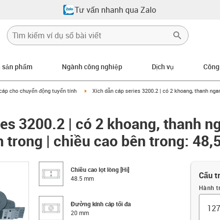
Tư vấn nhanh qua Zalo
n sản phẩm
Ngành công nghiệp
Dịch vụ
Công
row-right
igus-icon-arrow-right
cáp cho chuyển động tuyến tính
Xích dẫn cáp series 3200.2 | có 2 khoang, thanh nga
ies 3200.2 | có 2 khoang, thanh n
n trong | chiều cao bên trong: 48
Chiều cao lọt lòng [Hi]
Cấu t
48.5 mm
Hành t
Đường kính cáp tối đa
20 mm