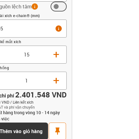
guồn lệch tâm
info
 (mm)
ài xích e-chain® (mm)
info
 kế mắt xích
+
thống
+
2.401.548 VND
chi phí
 VND / Liên kết xích
T và phí vận chuyển
t hàng trong vòng 10 - 14 ngày
opdown-up
 việc
t
pin
Thêm vào giỏ hàng