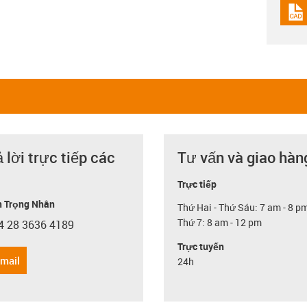
igus
ả lời trực tiếp các
Tư vấn và giao hàn
Trực tiếp
 Trọng Nhân
Thứ Hai - Thứ Sáu: 7 am - 8 p
Thứ 7: 8 am - 12 pm
4 28 3636 4189
con-phone
Trực tuyến
email
24h