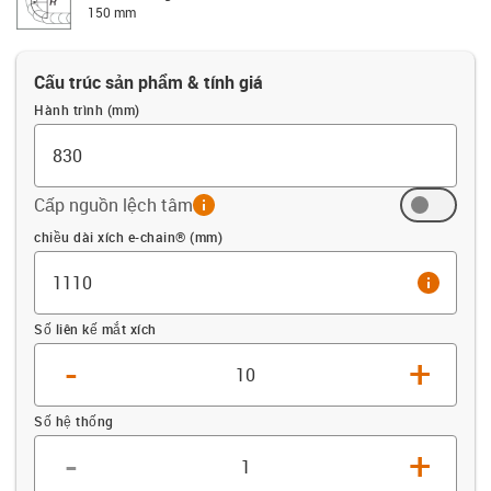
150 mm
Cấu trúc sản phẩm & tính giá
Hành trình (mm)
Cấp nguồn lệch tâm
info
Offset (mm)
chiều dài xích e-chain® (mm)
info
Số liên kế mắt xích
-
+
Số hệ thống
-
+