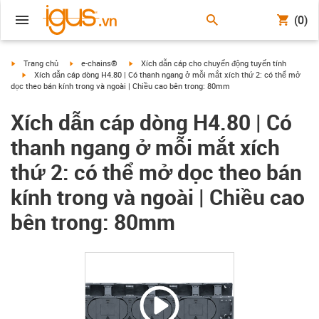
(0)
igus-icon-arrow-right
igus-icon-arrow-right
igus-icon-arrow-right
Trang chủ
e-chains®
Xích dẫn cáp cho chuyển động tuyến tính
igus-icon-arrow-right
Xích dẫn cáp dòng H4.80 | Có thanh ngang ở mỗi mắt xích thứ 2: có thể mở
dọc theo bán kính trong và ngoài | Chiều cao bên trong: 80mm
Xích dẫn cáp dòng H4.80 | Có
thanh ngang ở mỗi mắt xích
thứ 2: có thể mở dọc theo bán
kính trong và ngoài | Chiều cao
bên trong: 80mm