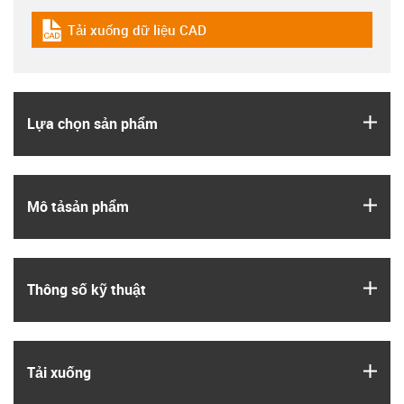
Tải xuống dữ liệu CAD
igus-icon-cad-dateien
igus
Lựa chọn sản phẩm
igus
Mô tả­sản phẩm
igus
Thông số kỹ thuật
igus
Tải xuống