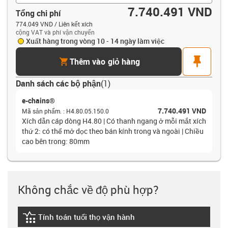
7.740.491 VND
Tổng chi phí
774.049 VND / Liên kết xích
cộng VAT và phí vận chuyển
Xuất hàng trong vòng 10 - 14 ngày làm việc
cart
pin
Thêm vào giỏ hàng
Danh sách các bộ phận
(
1
)
e-chains®
7.740.491 VND
Mã sản phẩm.
:
H4.80.05.150.0
Xích dẫn cáp dòng H4.80 | Có thanh ngang ở mỗi mắt xích
thứ 2: có thể mở dọc theo bán kính trong và ngoài | Chiều
cao bên trong: 80mm
Không chắc về độ phù hợp?
Tính toán tuổi thọ vận hành
igus-icon-lebensdauerrechner