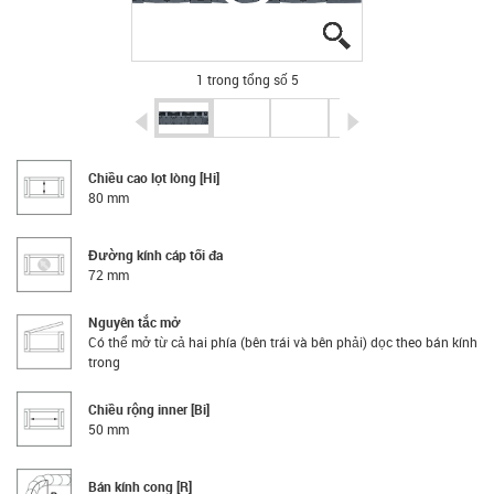
igus-icon-lupe
igus-icon-lupe
igus-icon-lupe
igus-icon-lupe
igus-icon-lupe
1 trong tổng số 5
igus-icon-arrow-left
igus-icon-arrow-r
Chiều cao lọt lòng [Hi]
80 mm
Đường kính cáp tối đa
72 mm
Nguyên tắc mở
Có thể mở từ cả hai phía (bên trái và bên phải) dọc theo bán kính
trong
Chiều rộng inner [Bi]
50 mm
Bán kính cong [R]