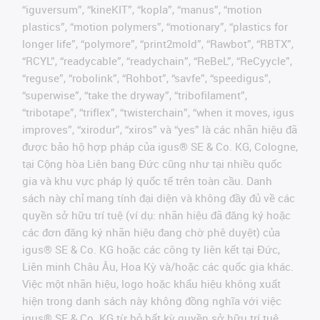
“iguversum”, “kineKIT”, “kopla”, “manus”, “motion
plastics”, “motion polymers”, “motionary”, “plastics for
longer life”, “polymore”, “print2mold”, “Rawbot”, “RBTX”,
“RCYL”, “readycable”, “readychain”, “ReBeL”, “ReCyycle”,
“reguse”, “robolink”, “Rohbot”, “savfe”, “speedigus”,
“superwise”, “take the dryway”, “tribofilament”,
“tribotape”, “triflex”, “twisterchain”, “when it moves, igus
improves”, “xirodur”, “xiros” và “yes” là các nhãn hiệu đã
được bảo hộ hợp pháp của igus® SE & Co. KG, Cologne,
tại Cộng hòa Liên bang Đức cũng như tại nhiều quốc
gia và khu vực pháp lý quốc tế trên toàn cầu. Danh
sách này chỉ mang tính đại diện và không đầy đủ về các
quyền sở hữu trí tuệ (ví dụ: nhãn hiệu đã đăng ký hoặc
các đơn đăng ký nhãn hiệu đang chờ phê duyệt) của
igus® SE & Co. KG hoặc các công ty liên kết tại Đức,
Liên minh Châu Âu, Hoa Kỳ và/hoặc các quốc gia khác.
Việc một nhãn hiệu, logo hoặc khẩu hiệu không xuất
hiện trong danh sách này không đồng nghĩa với việc
igus® SE & Co. KG từ bỏ bất kỳ quyền sở hữu trí tuệ