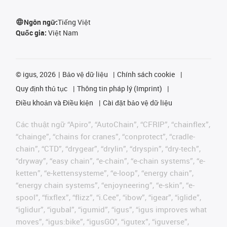
Ngôn ngữ:
Tiếng Việt
Quốc gia:
Việt Nam
©
igus, 2026
Bảo vệ dữ liệu
Chính sách cookie
Quy định thủ tục
Thông tin pháp lý (Imprint)
Điều khoản và Điều kiện
Cài đặt bảo vệ dữ liệu
Các thuật ngữ “Apiro”, “AutoChain”, “CFRIP”, “chainflex”,
“chainge”, “chains for cranes”, “conprotect”, “cradle-
chain”, “CTD”, “drygear”, “drylin”, “dryspin”, “dry-tech”,
“dryway”, “easy chain”, “e-chain”, “e-chain systems”, “e-
ketten”, “e-kettensysteme”, “e-loop”, “energy chain”,
“energy chain systems”, “enjoyneering”, “e-skin”, “e-
spool”, “fixflex”, “flizz”, “i.Cee”, “ibow”, “igear”, “iglide”,
“iglidur”, “igubal”, “igumid”, “igus”, “igus improves what
moves”, “igus:bike”, “igusGO”, “igutex”, “iguverse”,