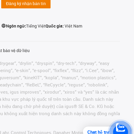
Đăng ký nhận bản tin
Ngôn ngữ:
Tiếng Việt
Quốc gia:
Việt Nam
t bảo vệ dữ liệu
rygear”, “drylin”, “dryspin”, “dry-tech”, “dryway”, “easy
”, “e-skin”, “e-spool”, “fixflex”, “flizz”, “i.Cee”, “ibow”,
 “iguversum”, “kineKIT”, “kopla”, “manus”, “motion plastics”,
readychain”, “ReBeL”, “ReCyycle”, “reguse”, “robolink”,
moves, igus improves”, “xirodur”, “xiros” và “yes” là các nhãn
 khu vực pháp lý quốc tế trên toàn cầu. Danh sách này
ãn hiệu đang chờ phê duyệt) của igus® SE & Co. KG hoặc
hiệu không xuất hiện trong danh sách này không đồng nghĩa
Chat hỗ trợ
 Lahr, Control Techniques, Danaher Motion, ELAU, FAGOR,