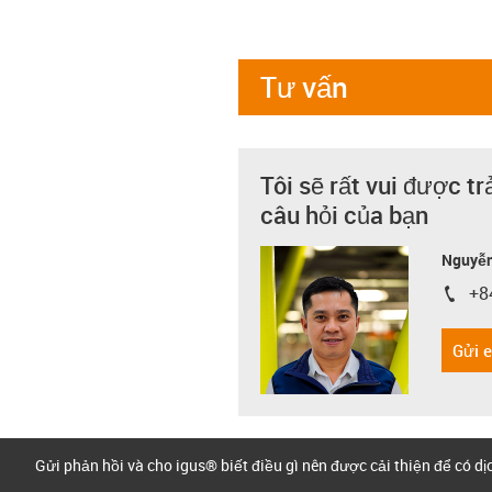
Tư vấn
Tôi sẽ rất vui được tr
câu hỏi của bạn
Nguyễn
+8
igus-i
Gửi 
Gửi phản hồi và cho igus® biết điều gì nên được cải thiện để có d