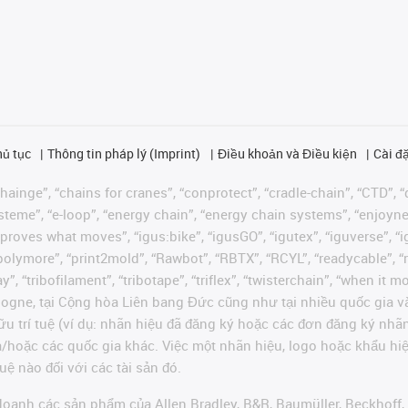
hủ tục
Thông tin pháp lý (Imprint)
Điều khoản và Điều kiện
Cài đặ
ainge”, “chains for cranes”, “conprotect”, “cradle-chain”, “CTD”, “d
teme”, “e-loop”, “energy chain”, “energy chain systems”, “enjoyneering
us improves what moves”, “igus:bike”, “igusGO”, “igutex”, “iguverse”,
“polymore”, “print2mold”, “Rawbot”, “RBTX”, “RCYL”, “readycable”, “
”, “tribofilament”, “tribotape”, “triflex”, “twisterchain”, “when it 
ogne, tại Cộng hòa Liên bang Đức cũng như tại nhiều quốc gia và
ữu trí tuệ (ví dụ: nhãn hiệu đã đăng ký hoặc các đơn đăng ký nh
và/hoặc các quốc gia khác. Việc một nhãn hiệu, logo hoặc khẩu 
uệ nào đối với các tài sản đó.
oanh các sản phẩm của Allen Bradley, B&R, Baumüller, Beckhoff,