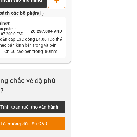
sách các bộ phận
(
1
)
ains®
ản phẩm.
:
20.297.094 VND
.07.200.0.ESD
 dẫn cáp ESD dòng E4.80 | Có thể
heo bán kính bên trong và bên
i | Chiều cao bên trong: 80mm
ng chắc về độ phù
?
Tính toán tuổi thọ vận hành
-icon-lebensdauerrechner
Tải xuống dữ liệu CAD
-icon-cad-dateien