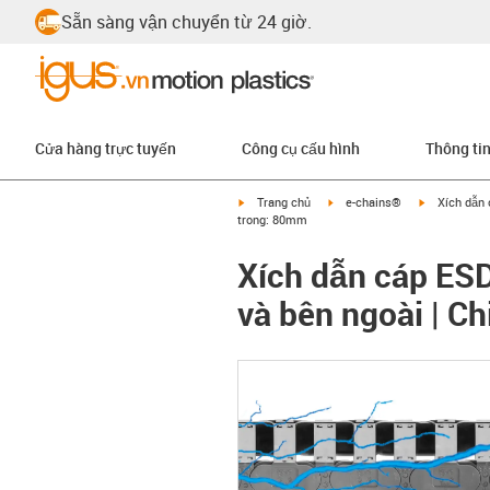
Sẵn sàng vận chuyển từ 24 giờ.
Cửa hàng trực tuyến
Công cụ cấu hình
Thông ti
igus-icon-arrow-right
igus-icon-arrow-right
igus-icon-ar
Trang chủ
e-chains®
Xích dẫn 
trong: 80mm
Xích dẫn cáp ESD
và bên ngoài | C