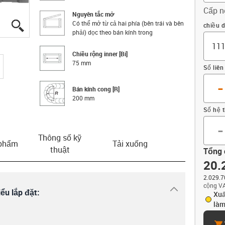
Cấp n
Nguyên tắc mở
Có thể mở từ cả hai phía (bên trái và bên
igus-icon-lupe
igus-icon-lupe
igus-icon-lupe
Offset
chiều d
phải) dọc theo bán kính trong
Chiều rộng inner [Bi]
75 mm
Số liên
-
Bán kính cong [R]
200 mm
Số hệ 
-
Thông số kỹ
 phẩm
Tải xuống
thuật
Tổng 
20.
2.029.7
cộng VA
igus-icon-dr
ểu lắp đặt:
Xuấ
làm
car