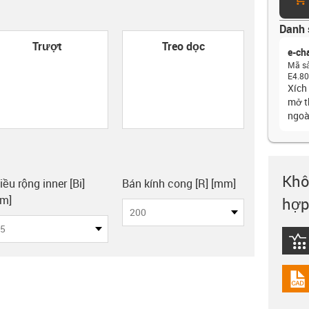
Danh 
con-check
Trượt
Treo dọc
e-ch
Mã s
E4.80
Xích
mở t
ngoà
Khô
y-clipboard
iều rộng inner [Bi]
Bán kính cong [R] [mm]
m]
hợp
200
5
igus
igus