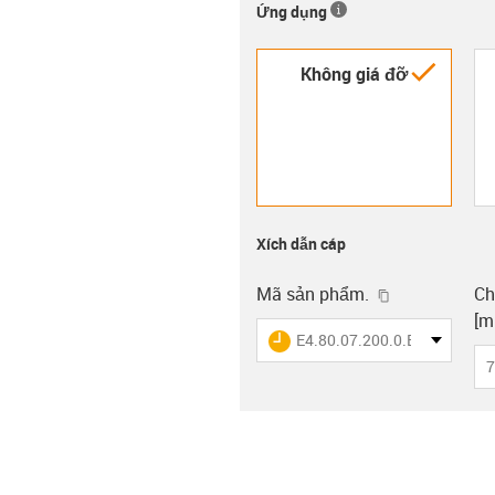
Ứng dụng
igus-i
Không giá đỡ
Xích dẫn cáp
igus-icon-cop
Mã sản phẩm.
Ch
[m
igus-icon-lieferzeit
E4.80.07.200.0.ESD
7