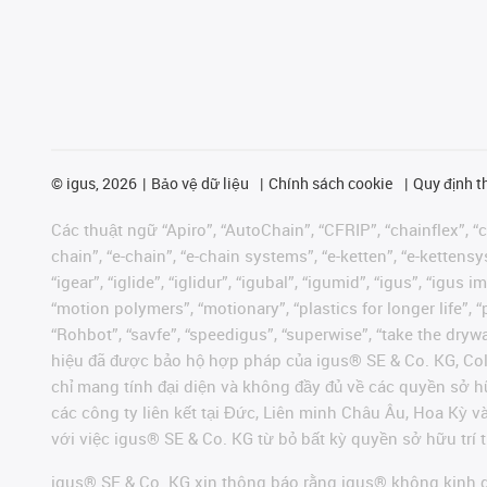
©
igus, 2026
Bảo vệ dữ liệu
Chính sách cookie
Quy định t
Các thuật ngữ “Apiro”, “AutoChain”, “CFRIP”, “chainflex”, “ch
chain”, “e-chain”, “e-chain systems”, “e-ketten”, “e-kettensys
“igear”, “iglide”, “iglidur”, “igubal”, “igumid”, “igus”, “ig
“motion polymers”, “motionary”, “plastics for longer life”, 
“Rohbot”, “savfe”, “speedigus”, “superwise”, “take the dryway
hiệu đã được bảo hộ hợp pháp của igus® SE & Co. KG, Col
chỉ mang tính đại diện và không đầy đủ về các quyền sở h
các công ty liên kết tại Đức, Liên minh Châu Âu, Hoa Kỳ 
với việc igus® SE & Co. KG từ bỏ bất kỳ quyền sở hữu trí t
igus® SE & Co. KG xin thông báo rằng igus® không kinh d