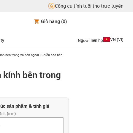
Công cụ tính tuổi thọ trực tuyến
Giỏ hàng
(0)
VN
(
VI
)
 ty
Người liên hệ
ính bên trong và bên ngoài | Chiều cao bên
 kính bên trong
rúc sản phẩm & tính giá
rình (mm)