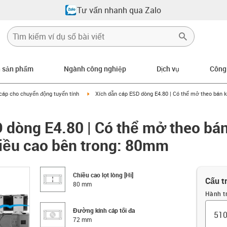
Tư vấn nhanh qua Zalo
n sản phẩm
Ngành công nghiệp
Dịch vụ
Công
row-right
igus-icon-arrow-right
cáp cho chuyển động tuyến tính
Xích dẫn cáp ESD dòng E4.80 | Có thể mở theo bán k
 dòng E4.80 | Có thể mở theo bán
hiều cao bên trong: 80mm
Chiều cao lọt lòng [Hi]
Cấu t
80 mm
Hành t
Đường kính cáp tối đa
72 mm