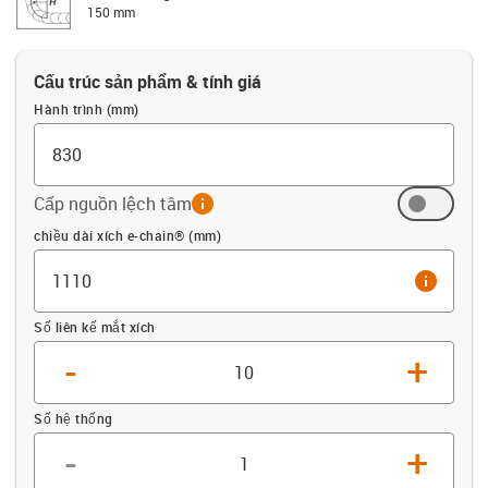
150 mm
Cấu trúc sản phẩm & tính giá
Hành trình (mm)
Cấp nguồn lệch tâm
info
Offset (mm)
chiều dài xích e-chain® (mm)
info
Số liên kế mắt xích
-
+
Số hệ thống
-
+