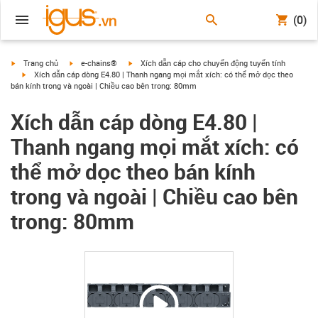
(0)
igus-icon-arrow-right
igus-icon-arrow-right
igus-icon-arrow-right
Trang chủ
e-chains®
Xích dẫn cáp cho chuyển động tuyến tính
igus-icon-arrow-right
Xích dẫn cáp dòng E4.80 | Thanh ngang mọi mắt xích: có thể mở dọc theo
bán kính trong và ngoài | Chiều cao bên trong: 80mm
Xích dẫn cáp dòng E4.80 |
Thanh ngang mọi mắt xích: có
thể mở dọc theo bán kính
trong và ngoài | Chiều cao bên
trong: 80mm