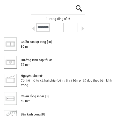
igus-icon-lupe
igus-icon-lupe
igus-icon-lupe
igus-icon-lupe
igus-icon-lupe
igus-icon-lupe
1 trong tổng số 6
igus-icon-arrow-left
igus-icon-arrow-r
Chiều cao lọt lòng [Hi]
80 mm
Đường kính cáp tối đa
72 mm
Nguyên tắc mở
Có thể mở từ cả hai phía (bên trái và bên phải) dọc theo bán kính
trong
Chiều rộng inner [Bi]
50 mm
Bán kính cong [R]