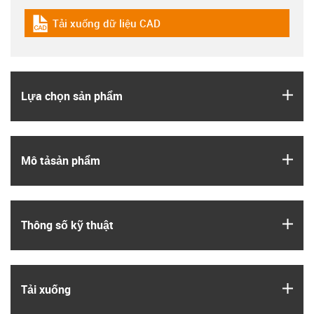
Tải xuống dữ liệu CAD
igus-icon-cad-dateien
igus
Lựa chọn sản phẩm
igus
Mô tả­sản phẩm
igus
Thông số kỹ thuật
igus
Tải xuống