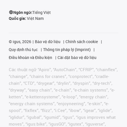
Ngôn ngữ:
Tiếng Việt
Quốc gia:
Việt Nam
©
igus, 2026
Bảo vệ dữ liệu
Chính sách cookie
Quy định thủ tục
Thông tin pháp lý (Imprint)
Điều khoản và Điều kiện
Cài đặt bảo vệ dữ liệu
Các thuật ngữ “Apiro”, “AutoChain”, “CFRIP”, “chainflex”,
“chainge”, “chains for cranes”, “conprotect”, “cradle-
chain”, “CTD”, “drygear”, “drylin”, “dryspin”, “dry-tech”,
“dryway”, “easy chain”, “e-chain”, “e-chain systems”, “e-
ketten”, “e-kettensysteme”, “e-loop”, “energy chain”,
“energy chain systems”, “enjoyneering”, “e-skin”, “e-
spool”, “fixflex”, “flizz”, “i.Cee”, “ibow”, “igear”, “iglide”,
“iglidur”, “igubal”, “igumid”, “igus”, “igus improves what
moves”, “igus:bike”, “igusGO”, “igutex”, “iguverse”,