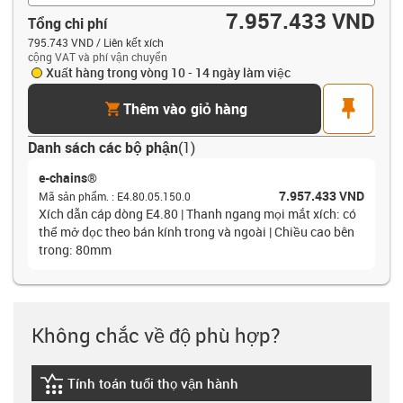
7.957.433 VND
Tổng chi phí
795.743 VND / Liên kết xích
cộng VAT và phí vận chuyển
Xuất hàng trong vòng 10 - 14 ngày làm việc
cart
pin
Thêm vào giỏ hàng
Danh sách các bộ phận
(
1
)
e-chains®
7.957.433 VND
Mã sản phẩm.
:
E4.80.05.150.0
Xích dẫn cáp dòng E4.80 | Thanh ngang mọi mắt xích: có
thể mở dọc theo bán kính trong và ngoài | Chiều cao bên
trong: 80mm
Không chắc về độ phù hợp?
Tính toán tuổi thọ vận hành
igus-icon-lebensdauerrechner