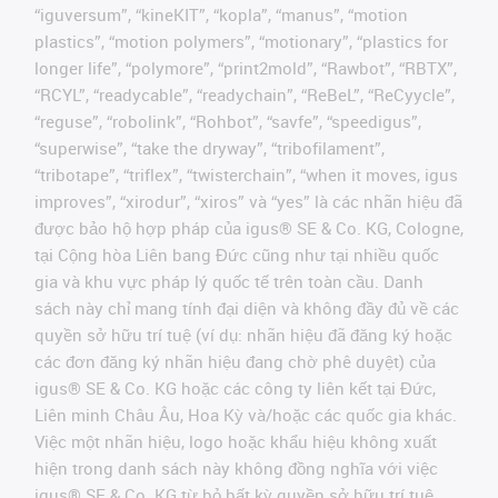
“iguversum”, “kineKIT”, “kopla”, “manus”, “motion
plastics”, “motion polymers”, “motionary”, “plastics for
longer life”, “polymore”, “print2mold”, “Rawbot”, “RBTX”,
“RCYL”, “readycable”, “readychain”, “ReBeL”, “ReCyycle”,
“reguse”, “robolink”, “Rohbot”, “savfe”, “speedigus”,
“superwise”, “take the dryway”, “tribofilament”,
“tribotape”, “triflex”, “twisterchain”, “when it moves, igus
improves”, “xirodur”, “xiros” và “yes” là các nhãn hiệu đã
được bảo hộ hợp pháp của igus® SE & Co. KG, Cologne,
tại Cộng hòa Liên bang Đức cũng như tại nhiều quốc
gia và khu vực pháp lý quốc tế trên toàn cầu. Danh
sách này chỉ mang tính đại diện và không đầy đủ về các
quyền sở hữu trí tuệ (ví dụ: nhãn hiệu đã đăng ký hoặc
các đơn đăng ký nhãn hiệu đang chờ phê duyệt) của
igus® SE & Co. KG hoặc các công ty liên kết tại Đức,
Liên minh Châu Âu, Hoa Kỳ và/hoặc các quốc gia khác.
Việc một nhãn hiệu, logo hoặc khẩu hiệu không xuất
hiện trong danh sách này không đồng nghĩa với việc
igus® SE & Co. KG từ bỏ bất kỳ quyền sở hữu trí tuệ