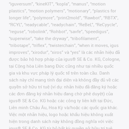
“iguversum”, “kineKIT”, “kopla”, “manus”, “motion
plastics”, “motion polymers”, “motionary”, “plastics for
longer life”, “polymore”, “print2mold”, “Rawbot”, “RBTX”,
“RCYL”, “readycable”, “readychain”, “ReBeL”, “ReCyycle”,
“reguse”, “robolink”, “Rohbot”, “savfe”, “speedigus”,
“superwise”, “take the dryway”, “tribofilament”,
“tribotape”, “triflex”, “twisterchain”, “when it moves, igus
improves”, “xirodur”, “xiros” và “yes” là các nhãn hiệu đã
được bảo hộ hợp pháp của igus® SE & Co. KG, Cologne,
tại Cộng hòa Liên bang Đức cũng như tại nhiều quốc
gia và khu vực pháp lý quốc tế trên toàn cầu. Danh
sách này chỉ mang tính đại diện và không đầy đủ về các
quyền sở hữu trí tuệ (ví dụ: nhãn hiệu đã đăng ký hoặc
các đơn đăng ký nhãn hiệu đang chờ phê duyệt) của
igus® SE & Co. KG hoặc các công ty liên kết tại Đức,
Liên minh Châu Âu, Hoa Kỳ và/hoặc các quốc gia khác.
Việc một nhãn hiệu, logo hoặc khẩu hiệu không xuất
hiện trong danh sách này không đồng nghĩa với việc
igus® SE & Co. KG từ bỏ bất kỳ quyền sở hữu trí tuệ