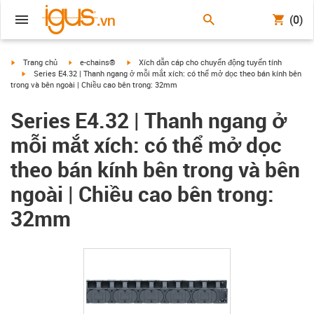
(0)
igus-icon-arrow-right
igus-icon-arrow-right
igus-icon-arrow-right
Trang chủ
e-chains®
Xích dẫn cáp cho chuyển động tuyến tính
igus-icon-arrow-right
Series E4.32 | Thanh ngang ở mỗi mắt xích: có thể mở dọc theo bán kính bên
trong và bên ngoài | Chiều cao bên trong: 32mm
Series E4.32 | Thanh ngang ở
mỗi mắt xích: có thể mở dọc
theo bán kính bên trong và bên
ngoài | Chiều cao bên trong:
32mm