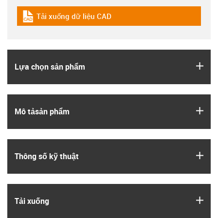
Tải xuống dữ liệu CAD
igus-icon-cad-dateien
igus
Lựa chọn sản phẩm
igus
Mô tả­sản phẩm
igus
Thông số kỹ thuật
igus
Tải xuống