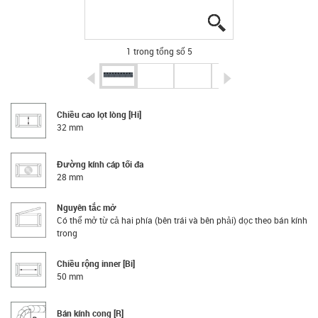
igus-icon-lupe
igus-icon-lupe
igus-icon-lupe
igus-icon-lupe
igus-icon-lupe
1 trong tổng số 5
igus-icon-arrow-left
igus-icon-arrow-r
Chiều cao lọt lòng [Hi]
32 mm
Đường kính cáp tối đa
28 mm
Nguyên tắc mở
Có thể mở từ cả hai phía (bên trái và bên phải) dọc theo bán kính
trong
Chiều rộng inner [Bi]
50 mm
Bán kính cong [R]