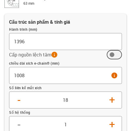
63 mm
Cấu trúc sản phẩm & tính giá
Hành trình (mm)
Cấp nguồn lệch tâm
info
Offset (mm)
chiều dài xích e-chain® (mm)
info
Số liên kế mắt xích
-
+
Số hệ thống
-
+