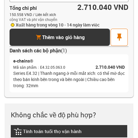
2.710.040 VND
Tổng chi phí
150.558 VND / Liên kết xích
cộng VAT và phí vận chuyển
Xuất hàng trong vòng 10 - 14 ngày làm việc
cart
pin
Thêm vào giỏ hàng
Danh sách các bộ phận
(
1
)
e-chains®
2.710.040 VND
Mã sản phẩm.
:
E4.32.05.063.0
Series E4.32 | Thanh ngang ở mỗi mắt xích: có thể mở dọc
theo bán kính bên trong và bên ngoài | Chiều cao bên
trong: 32mm
Không chắc về độ phù hợp?
Tính toán tuổi thọ vận hành
igus-icon-lebensdauerrechner