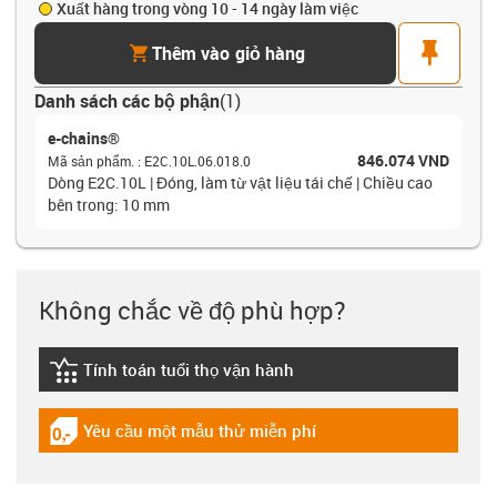
Xuất hàng trong vòng 10 - 14 ngày làm việc
cart
pin
Thêm vào giỏ hàng
Danh sách các bộ phận
(
1
)
e-chains®
846.074 VND
Mã sản phẩm.
:
E2C.10L.06.018.0
Dòng E2C.10L | Đóng, làm từ vật liệu tái chế | Chiều cao
bên trong: 10 mm
Không chắc về độ phù hợp?
Tính toán tuổi thọ vận hành
igus-icon-lebensdauerrechner
Yêu cầu một mẫu thử miễn phí
igus-icon-gratismuster