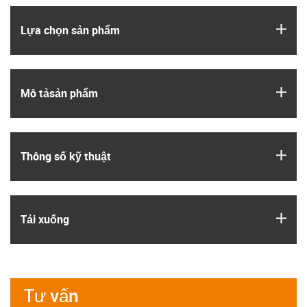
igus
Lựa chọn sản phẩm
igus
Mô tả­sản phẩm
igus
Thông số kỹ thuật
igus
Tải xuống
Tư vấn