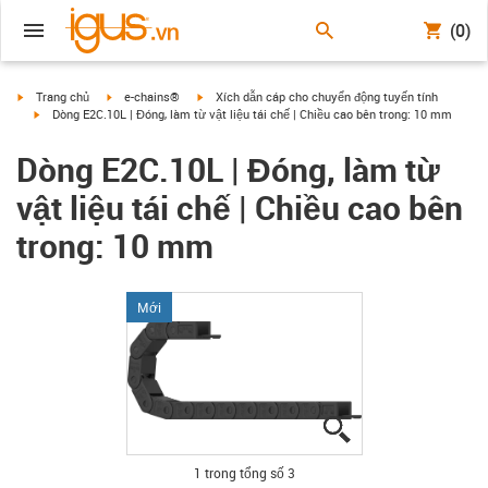
(0)
igus-icon-arrow-right
igus-icon-arrow-right
igus-icon-arrow-right
Trang chủ
e-chains®
Xích dẫn cáp cho chuyển động tuyến tính
igus-icon-arrow-right
Dòng E2C.10L | Đóng, làm từ vật liệu tái chế | Chiều cao bên trong: 10 mm
Dòng E2C.10L | Đóng, làm từ
vật liệu tái chế | Chiều cao bên
trong: 10 mm
Mới
igus-icon-lupe
igus-icon-lupe
igus-icon-lupe
1 trong tổng số 3