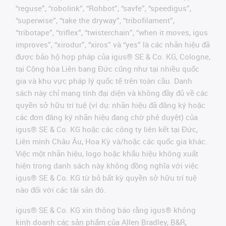
“reguse”, “robolink”, “Rohbot”, “savfe”, “speedigus”,
“superwise”, “take the dryway”, “tribofilament”,
“tribotape”, “triflex”, “twisterchain”, “when it moves, igus
improves”, “xirodur”, “xiros” và “yes” là các nhãn hiệu đã
được bảo hộ hợp pháp của igus® SE & Co. KG, Cologne,
tại Cộng hòa Liên bang Đức cũng như tại nhiều quốc
gia và khu vực pháp lý quốc tế trên toàn cầu. Danh
sách này chỉ mang tính đại diện và không đầy đủ về các
quyền sở hữu trí tuệ (ví dụ: nhãn hiệu đã đăng ký hoặc
các đơn đăng ký nhãn hiệu đang chờ phê duyệt) của
igus® SE & Co. KG hoặc các công ty liên kết tại Đức,
Liên minh Châu Âu, Hoa Kỳ và/hoặc các quốc gia khác.
Việc một nhãn hiệu, logo hoặc khẩu hiệu không xuất
hiện trong danh sách này không đồng nghĩa với việc
igus® SE & Co. KG từ bỏ bất kỳ quyền sở hữu trí tuệ
nào đối với các tài sản đó.
igus® SE & Co. KG xin thông báo rằng igus® không
kinh doanh các sản phẩm của Allen Bradley, B&R,