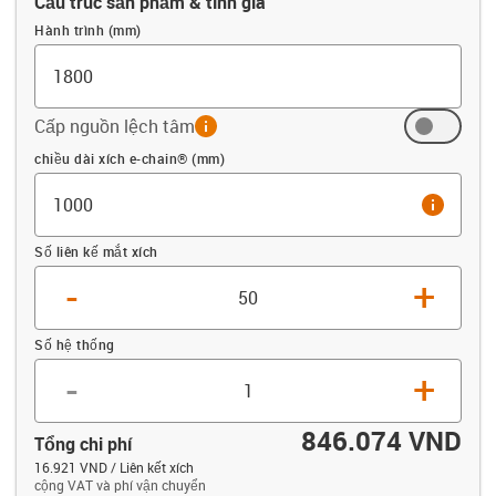
Cấu trúc sản phẩm & tính giá
Hành trình (mm)
Cấp nguồn lệch tâm
info
Offset (mm)
chiều dài xích e-chain® (mm)
info
Số liên kế mắt xích
-
+
Số hệ thống
-
+
846.074 VND
Tổng chi phí
16.921 VND / Liên kết xích
cộng VAT và phí vận chuyển