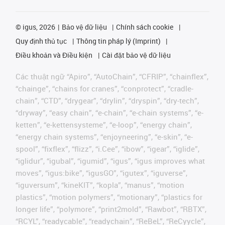
©
igus, 2026
Bảo vệ dữ liệu
Chính sách cookie
Quy định thủ tục
Thông tin pháp lý (Imprint)
Điều khoản và Điều kiện
Cài đặt bảo vệ dữ liệu
Các thuật ngữ “Apiro”, “AutoChain”, “CFRIP”, “chainflex”,
“chainge”, “chains for cranes”, “conprotect”, “cradle-
chain”, “CTD”, “drygear”, “drylin”, “dryspin”, “dry-tech”,
“dryway”, “easy chain”, “e-chain”, “e-chain systems”, “e-
ketten”, “e-kettensysteme”, “e-loop”, “energy chain”,
“energy chain systems”, “enjoyneering”, “e-skin”, “e-
spool”, “fixflex”, “flizz”, “i.Cee”, “ibow”, “igear”, “iglide”,
“iglidur”, “igubal”, “igumid”, “igus”, “igus improves what
moves”, “igus:bike”, “igusGO”, “igutex”, “iguverse”,
“iguversum”, “kineKIT”, “kopla”, “manus”, “motion
plastics”, “motion polymers”, “motionary”, “plastics for
longer life”, “polymore”, “print2mold”, “Rawbot”, “RBTX”,
“RCYL”, “readycable”, “readychain”, “ReBeL”, “ReCyycle”,