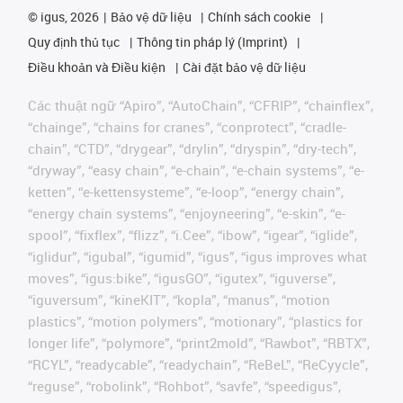
©
igus, 2026
Bảo vệ dữ liệu
Chính sách cookie
Quy định thủ tục
Thông tin pháp lý (Imprint)
Điều khoản và Điều kiện
Cài đặt bảo vệ dữ liệu
Các thuật ngữ “Apiro”, “AutoChain”, “CFRIP”, “chainflex”,
“chainge”, “chains for cranes”, “conprotect”, “cradle-
chain”, “CTD”, “drygear”, “drylin”, “dryspin”, “dry-tech”,
“dryway”, “easy chain”, “e-chain”, “e-chain systems”, “e-
ketten”, “e-kettensysteme”, “e-loop”, “energy chain”,
“energy chain systems”, “enjoyneering”, “e-skin”, “e-
spool”, “fixflex”, “flizz”, “i.Cee”, “ibow”, “igear”, “iglide”,
“iglidur”, “igubal”, “igumid”, “igus”, “igus improves what
moves”, “igus:bike”, “igusGO”, “igutex”, “iguverse”,
“iguversum”, “kineKIT”, “kopla”, “manus”, “motion
plastics”, “motion polymers”, “motionary”, “plastics for
longer life”, “polymore”, “print2mold”, “Rawbot”, “RBTX”,
“RCYL”, “readycable”, “readychain”, “ReBeL”, “ReCyycle”,
“reguse”, “robolink”, “Rohbot”, “savfe”, “speedigus”,