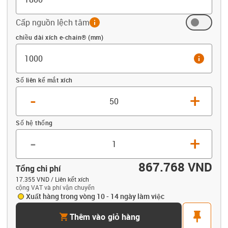
Cấp nguồn lệch tâm
info
Offset (mm)
chiều dài xích e-chain® (mm)
info
Số liên kế mắt xích
-
+
Số hệ thống
-
+
867.768 VND
Tổng chi phí
17.355 VND / Liên kết xích
cộng VAT và phí vận chuyển
Xuất hàng trong vòng 10 - 14 ngày làm việc
cart
pin
Thêm vào giỏ hàng