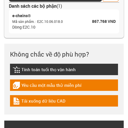
Danh sách các bộ phận
(
1
)
e-chains®
867.768 VND
Mã sản phẩm.
:
E2C.10.06.018.0
Dòng E2C.10
Không chắc về độ phù hợp?
Tính toán tuổi thọ vận hành
igus-icon-lebensdauerrechner
Yêu cầu một mẫu thử miễn phí
igus-icon-gratismuster
Tải xuống dữ liệu CAD
igus-icon-cad-dateien