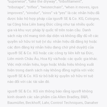
“superwise”, “take the dryway”, “tribofilament”,
“tribotape”, “triflex”, “twisterchain”, “when it moves, igus
improves”, “xirodur”, “xiros” và “yes” là các nhãn hiệu đã
được bảo hộ hợp pháp của igus® SE & Co. KG, Cologne,
tại Cộng hòa Liên bang Đức cũng như tại nhiều quốc
gia và khu vực pháp lý quốc tế trên toàn cầu. Danh
sách này chỉ mang tính đại diện và không đầy đủ về các
quyền sở hữu trí tuệ (ví dụ: nhãn hiệu đã đăng ký hoặc
các đơn đăng ký nhãn hiệu đang chờ phê duyệt) của
igus® SE & Co. KG hoặc các công ty liên kết tại Đức,
Liên minh Châu Âu, Hoa Kỳ và/hoặc các quốc gia khác.
Việc một nhãn hiệu, logo hoặc khẩu hiệu không xuất
hiện trong danh sách này không đồng nghĩa với việc
igus® SE & Co. KG từ bỏ bất kỳ quyền sở hữu trí tuệ
nào đối với các tài sản đó.
igus® SE & Co. KG xin thông báo rằng igus® không
kinh doanh các sản phẩm của Allen Bradley, B&R,
Baumüller, Beckhoff, Lahr, Control Techniques, Danaher