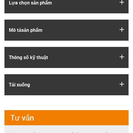
igus
Lựa chọn sản phẩm
igus
Mô tả­sản phẩm
igus
Thông số kỹ thuật
igus
Tải xuống
Tư vấn