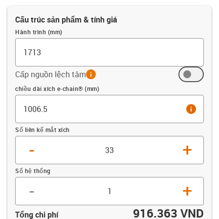
Cấu trúc sản phẩm & tính giá
Hành trình (mm)
Cấp nguồn lệch tâm
info
Offset (mm)
chiều dài xích e-chain® (mm)
info
Số liên kế mắt xích
-
+
Số hệ thống
-
+
916.363 VND
Tổng chi phí