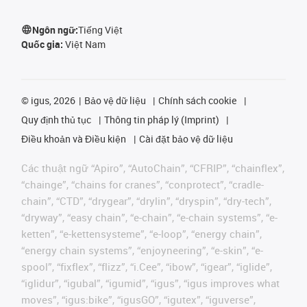
Ngôn ngữ:
Tiếng Việt
Quốc gia:
Việt Nam
©
igus, 2026
Bảo vệ dữ liệu
Chính sách cookie
Quy định thủ tục
Thông tin pháp lý (Imprint)
Điều khoản và Điều kiện
Cài đặt bảo vệ dữ liệu
Các thuật ngữ “Apiro”, “AutoChain”, “CFRIP”, “chainflex”,
“chainge”, “chains for cranes”, “conprotect”, “cradle-
chain”, “CTD”, “drygear”, “drylin”, “dryspin”, “dry-tech”,
“dryway”, “easy chain”, “e-chain”, “e-chain systems”, “e-
ketten”, “e-kettensysteme”, “e-loop”, “energy chain”,
“energy chain systems”, “enjoyneering”, “e-skin”, “e-
spool”, “fixflex”, “flizz”, “i.Cee”, “ibow”, “igear”, “iglide”,
“iglidur”, “igubal”, “igumid”, “igus”, “igus improves what
moves”, “igus:bike”, “igusGO”, “igutex”, “iguverse”,