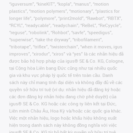
“iguversum”, “kineKIT”, “kopla”, “manus”, “motion
plastics”, “motion polymers”, “motionary”, “plastics for
longer life”, “polymore”, “print2mold”, “Rawbot”, “RBTX”,
“RCYL”, “readycable”, “readychain”, “ReBeL”, “ReCyycle”,
“reguse”, “robolink”, “Rohbot”, “savfe”, “speedigus”,
“superwise”, “take the dryway”, “tribofilament”,
“tribotape”, “triflex”, “twisterchain”, “when it moves, igus
improves”, “xirodur”, “xiros” và “yes” là các nhãn hiệu đã
được bảo hộ hợp pháp của igus® SE & Co. KG, Cologne,
tại Cộng hòa Liên bang Đức cũng như tại nhiều quốc
gia và khu vực pháp lý quốc tế trên toàn cầu. Danh
sách này chỉ mang tính đại diện và không đầy đủ về các
quyền sở hữu trí tuệ (ví dụ: nhãn hiệu đã đăng ký hoặc
các đơn đăng ký nhãn hiệu đang chờ phê duyệt) của
igus® SE & Co. KG hoặc các công ty liên kết tại Đức,
Liên minh Châu Âu, Hoa Kỳ và/hoặc các quốc gia khác.
Việc một nhãn hiệu, logo hoặc khẩu hiệu không xuất
hiện trong danh sách này không đồng nghĩa với việc
igus® SE & Co. KG từ bỏ bất kỳ quyền sở hữu trí tuệ