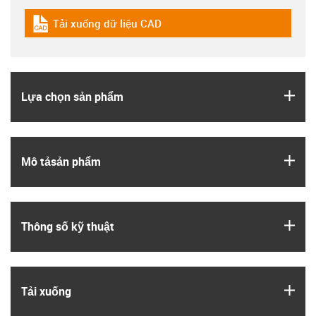
Tải xuống dữ liệu CAD
igus-icon-cad-dateien
igus
Lựa chọn sản phẩm
igus
Mô tả­sản phẩm
igus
Thông số kỹ thuật
igus
Tải xuống