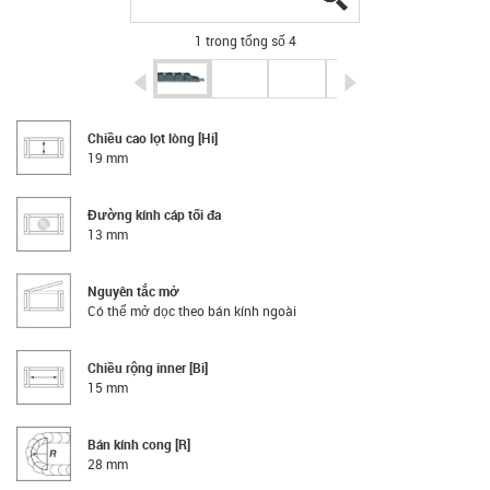
1 trong tổng số 4
igus-icon-arrow-left
igus-icon-arrow-r
Chiều cao lọt lòng [Hi]
19 mm
Đường kính cáp tối đa
13 mm
Nguyên tắc mở
Có thể mở dọc theo bán kính ngoài
Chiều rộng inner [Bi]
15 mm
Bán kính cong [R]
28 mm