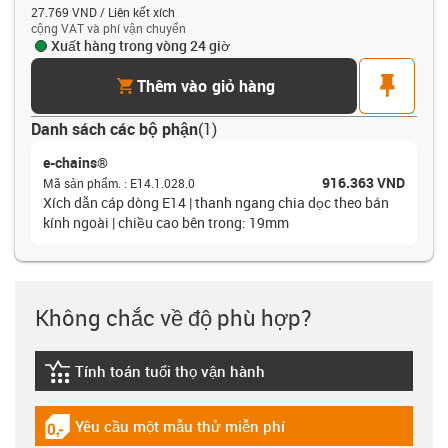
27.769 VND / Liên kết xích
cộng VAT và phí vận chuyển
Xuất hàng trong vòng 24 giờ
cart
pin
Thêm vào giỏ hàng
Danh sách các bộ phận
(
1
)
e-chains®
916.363 VND
Mã sản phẩm.
:
E14.1.028.0
Xích dẫn cáp dòng E14 | thanh ngang chia dọc theo bán
kính ngoài | chiều cao bên trong: 19mm
Không chắc về độ phù hợp?
Tính toán tuổi thọ vận hành
igus-icon-lebensdauerrechner
Yêu cầu một mẫu thử miễn phí
igus-icon-gratismuster