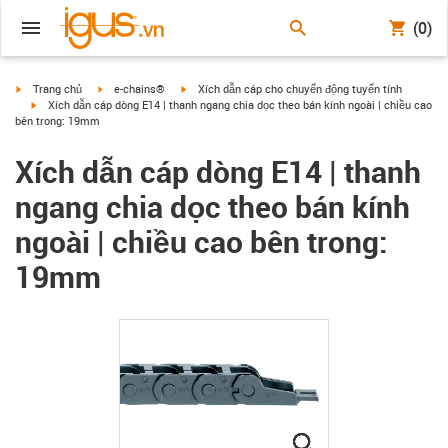
(0)
igus-icon-arrow-right
igus-icon-arrow-right
igus-icon-arrow-right
Trang chủ
e-chains®
Xích dẫn cáp cho chuyển động tuyến tính
igus-icon-arrow-right
Xích dẫn cáp dòng E14 | thanh ngang chia dọc theo bán kính ngoài | chiều cao
bên trong: 19mm
Xích dẫn cáp dòng E14 | thanh
ngang chia dọc theo bán kính
ngoài | chiều cao bên trong:
19mm
igus-icon-lupe
igus-icon-lupe
igus-icon-lupe
igus-icon-lupe