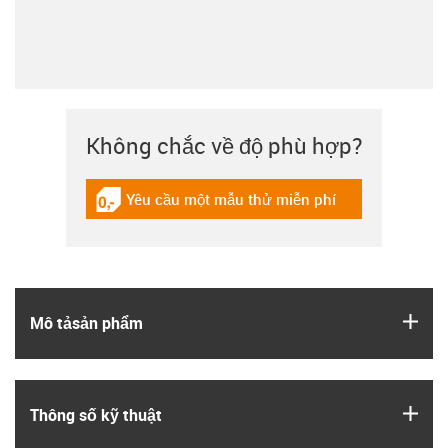
Không chắc về độ phù hợp?
Yêu cầu một mẫu thử miễn phí
igus-icon-gratismuster
igus
Mô tả­sản phẩm
igus
Thông số kỹ thuật