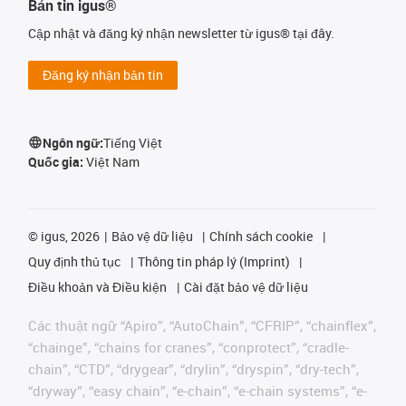
Bản tin igus®
Cập nhật và đăng ký nhận newsletter từ igus® tại đây.
Đăng ký nhận bản tin
Ngôn ngữ:
Tiếng Việt
Quốc gia:
Việt Nam
©
igus, 2026
Bảo vệ dữ liệu
Chính sách cookie
Quy định thủ tục
Thông tin pháp lý (Imprint)
Điều khoản và Điều kiện
Cài đặt bảo vệ dữ liệu
Các thuật ngữ “Apiro”, “AutoChain”, “CFRIP”, “chainflex”,
“chainge”, “chains for cranes”, “conprotect”, “cradle-
chain”, “CTD”, “drygear”, “drylin”, “dryspin”, “dry-tech”,
“dryway”, “easy chain”, “e-chain”, “e-chain systems”, “e-