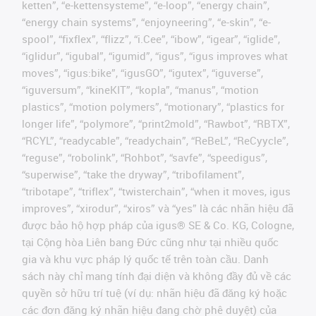
ketten”, “e-kettensysteme”, “e-loop”, “energy chain”,
“energy chain systems”, “enjoyneering”, “e-skin”, “e-
spool”, “fixflex”, “flizz”, “i.Cee”, “ibow”, “igear”, “iglide”,
“iglidur”, “igubal”, “igumid”, “igus”, “igus improves what
moves”, “igus:bike”, “igusGO”, “igutex”, “iguverse”,
“iguversum”, “kineKIT”, “kopla”, “manus”, “motion
plastics”, “motion polymers”, “motionary”, “plastics for
longer life”, “polymore”, “print2mold”, “Rawbot”, “RBTX”,
“RCYL”, “readycable”, “readychain”, “ReBeL”, “ReCyycle”,
“reguse”, “robolink”, “Rohbot”, “savfe”, “speedigus”,
“superwise”, “take the dryway”, “tribofilament”,
“tribotape”, “triflex”, “twisterchain”, “when it moves, igus
improves”, “xirodur”, “xiros” và “yes” là các nhãn hiệu đã
được bảo hộ hợp pháp của igus® SE & Co. KG, Cologne,
tại Cộng hòa Liên bang Đức cũng như tại nhiều quốc
gia và khu vực pháp lý quốc tế trên toàn cầu. Danh
sách này chỉ mang tính đại diện và không đầy đủ về các
quyền sở hữu trí tuệ (ví dụ: nhãn hiệu đã đăng ký hoặc
các đơn đăng ký nhãn hiệu đang chờ phê duyệt) của