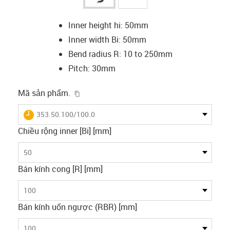
Inner height hi: 50mm
Inner width Bi: 50mm
Bend radius R: 10 to 250mm
Pitch: 30mm
igus-icon-copy-clipboard
Mã sản phẩm.
igus-icon-lieferzeit
353.50.100/100.0
Chiều rộng inner [Bi] [mm]
50
Bán kính cong [R] [mm]
100
Bán kính uốn ngược (RBR) [mm]
100