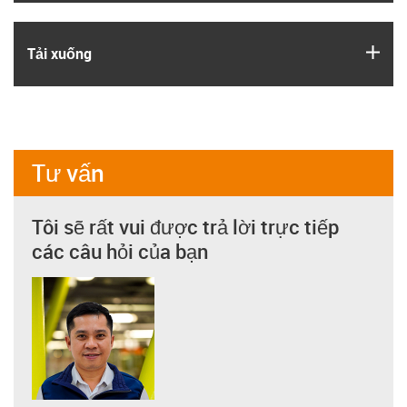
igus
Tải xuống
Tư vấn
Tôi sẽ rất vui được trả lời trực tiếp
các câu hỏi của bạn