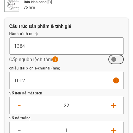
Bán kính cong [R]
75 mm
Cấu trúc sản phẩm & tính giá
Hành trình (mm)
Cấp nguồn lệch tâm
info
Offset (mm)
chiều dài xích e-chain® (mm)
info
Số liên kế mắt xích
-
+
Số hệ thống
-
+