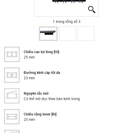
igus-icon-lupe
igus-icon-lupe
igus-icon-lupe
1 trong tổng số 3
Chiều cao lọt lòng [Hi]
25 mm
Đường kính cáp tối đa
23 mm
Nguyên tắc mở
Có thể mở dọc theo bán kính trong
Chiều rộng inner [Bi]
25 mm