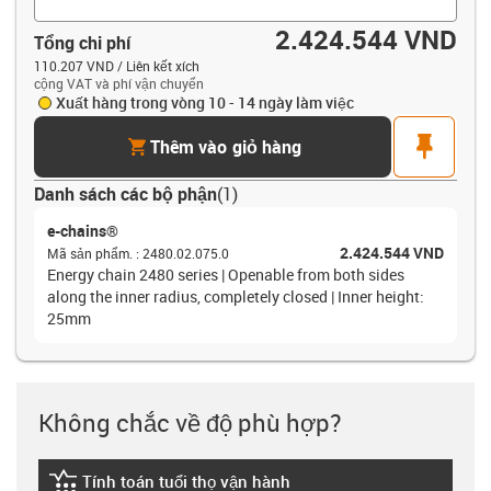
2.424.544 VND
Tổng chi phí
110.207 VND / Liên kết xích
cộng VAT và phí vận chuyển
Xuất hàng trong vòng 10 - 14 ngày làm việc
cart
pin
Thêm vào giỏ hàng
Danh sách các bộ phận
(
1
)
e-chains®
2.424.544 VND
Mã sản phẩm.
:
2480.02.075.0
Energy chain 2480 series | Openable from both sides
along the inner radius, completely closed | Inner height:
25mm
Không chắc về độ phù hợp?
Tính toán tuổi thọ vận hành
igus-icon-lebensdauerrechner