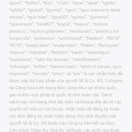
spool”, “fixflex”, “flizz”, “i.Cee”, “ibow”, “igear”, “iglide”,
“iglidur”, “igubal”, “igumid”, “igus”, “igus improves what
moves”, “igus:bike”, “igusGO”, “igutex”, “iguverse”,
“iguversum”, “kineKIT”, “kopla”, “manus”, “motion
plastics”, “motion polymers”, “motionary”, “plastics for
longer life”, “polymore”, “print2mold”, “Rawbot”, “RBTX”,
“RCYL”, “readycable”, “readychain”, “ReBeL”, “ReCyycle”,
“reguse”, “robolink”, “Rohbot”, “savfe”, “speedigus”,
“superwise”, “take the dryway”, “tribofilament”,
“tribotape”, “triflex”, “twisterchain”, “when it moves, igus
improves”, “xirodur”, “xiros” và “yes” là các nhãn hiệu đã
được bảo hộ hợp pháp của igus® SE & Co. KG, Cologne,
tại Cộng hòa Liên bang Đức cũng như tại nhiều quốc
gia và khu vực pháp lý quốc tế trên toàn cầu. Danh
sách này chỉ mang tính đại diện và không đầy đủ về các
quyền sở hữu trí tuệ (ví dụ: nhãn hiệu đã đăng ký hoặc
các đơn đăng ký nhãn hiệu đang chờ phê duyệt) của
igus® SE & Co. KG hoặc các công ty liên kết tại Đức,
Liên minh Châu Âu, Hoa Kỳ và/hoặc các quốc gia khác.