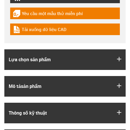
Yêu cầu một mẫu thử miễn phí
igus-icon-gratismuster
Tải xuống dữ liệu CAD
igus-icon-cad-dateien
igus
Lựa chọn sản phẩm
igus
Mô tả­sản phẩm
igus
Thông số kỹ thuật