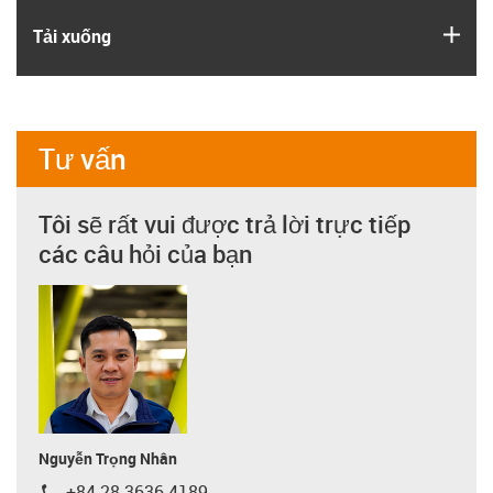
igus
Tải xuống
Tư vấn
Tôi sẽ rất vui được trả lời trực tiếp
các câu hỏi của bạn
Nguyễn Trọng Nhân
+84 28 3636 4189