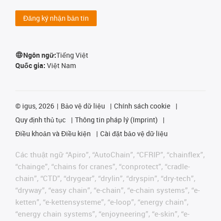
Đăng ký nhận bản tin
Ngôn ngữ:
Tiếng Việt
Quốc gia:
Việt Nam
©
igus, 2026
Bảo vệ dữ liệu
Chính sách cookie
Quy định thủ tục
Thông tin pháp lý (Imprint)
Điều khoản và Điều kiện
Cài đặt bảo vệ dữ liệu
Các thuật ngữ “Apiro”, “AutoChain”, “CFRIP”, “chainflex”,
“chainge”, “chains for cranes”, “conprotect”, “cradle-
chain”, “CTD”, “drygear”, “drylin”, “dryspin”, “dry-tech”,
“dryway”, “easy chain”, “e-chain”, “e-chain systems”, “e-
ketten”, “e-kettensysteme”, “e-loop”, “energy chain”,
“energy chain systems”, “enjoyneering”, “e-skin”, “e-