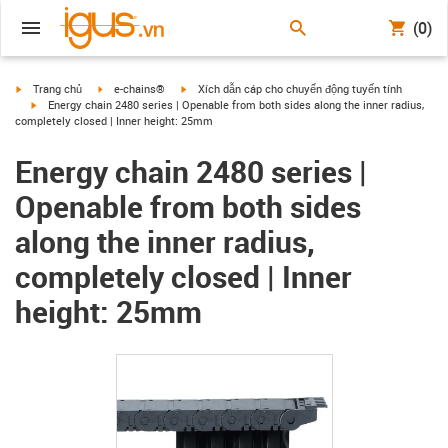
(0)
igus-icon-arrow-right
igus-icon-arrow-right
igus-icon-arrow-right
Trang chủ
e-chains®
Xích dẫn cáp cho chuyển động tuyến tính
igus-icon-arrow-right
Energy chain 2480 series | Openable from both sides along the inner radius,
completely closed | Inner height: 25mm
Energy chain 2480 series |
Openable from both sides
along the inner radius,
completely closed | Inner
height: 25mm