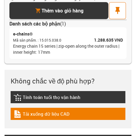
cart
pin
Thêm vào giỏ hàng
Danh sách các bộ phận
(
1
)
e-chains®
1.288.635 VND
Mã sản phẩm.
:
15.015.038.0
Energy chain 15 series | zip-open along the outer radius |
inner height: 17mm
Không chắc về độ phù hợp?
Tính toán tuổi thọ vận hành
igus-icon-lebensdauerrechner
Tải xuống dữ liệu CAD
igus-icon-cad-dateien