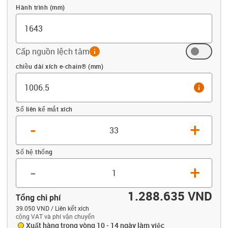
Hành trình (mm)
Cấp nguồn lệch tâm
info
Offset (mm)
chiều dài xích e-chain® (mm)
info
Số liên kế mắt xích
-
+
Số hệ thống
-
+
1.288.635 VND
Tổng chi phí
39.050 VND / Liên kết xích
cộng VAT và phí vận chuyển
Xuất hàng trong vòng 10 - 14 ngày làm việc