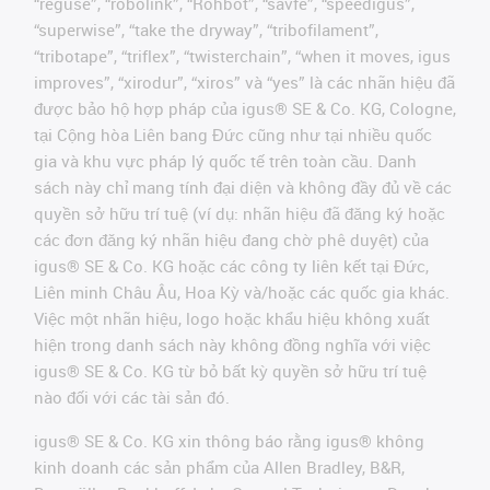
“reguse”, “robolink”, “Rohbot”, “savfe”, “speedigus”,
“superwise”, “take the dryway”, “tribofilament”,
“tribotape”, “triflex”, “twisterchain”, “when it moves, igus
improves”, “xirodur”, “xiros” và “yes” là các nhãn hiệu đã
được bảo hộ hợp pháp của igus® SE & Co. KG, Cologne,
tại Cộng hòa Liên bang Đức cũng như tại nhiều quốc
gia và khu vực pháp lý quốc tế trên toàn cầu. Danh
sách này chỉ mang tính đại diện và không đầy đủ về các
quyền sở hữu trí tuệ (ví dụ: nhãn hiệu đã đăng ký hoặc
các đơn đăng ký nhãn hiệu đang chờ phê duyệt) của
igus® SE & Co. KG hoặc các công ty liên kết tại Đức,
Liên minh Châu Âu, Hoa Kỳ và/hoặc các quốc gia khác.
Việc một nhãn hiệu, logo hoặc khẩu hiệu không xuất
hiện trong danh sách này không đồng nghĩa với việc
igus® SE & Co. KG từ bỏ bất kỳ quyền sở hữu trí tuệ
nào đối với các tài sản đó.
igus® SE & Co. KG xin thông báo rằng igus® không
kinh doanh các sản phẩm của Allen Bradley, B&R,