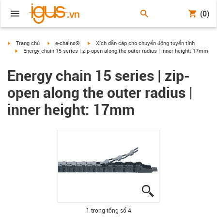
(0)
igus-icon-arrow-right
igus-icon-arrow-right
igus-icon-arrow-right
Trang chủ
e-chains®
Xích dẫn cáp cho chuyển động tuyến tính
igus-icon-arrow-right
Energy chain 15 series | zip-open along the outer radius | inner height: 17mm
Energy chain 15 series | zip-
open along the outer radius |
inner height: 17mm
igus-icon-lupe
igus-icon-lupe
igus-icon-lupe
igus-icon-lupe
1 trong tổng số 4