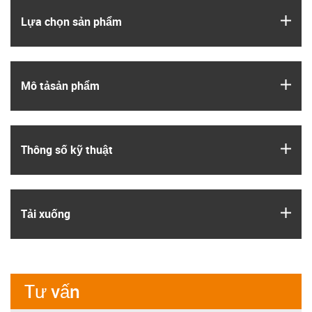
igus
Lựa chọn sản phẩm
igus
Mô tả­sản phẩm
igus
Thông số kỹ thuật
igus
Tải xuống
Tư vấn