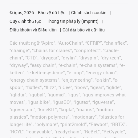
©
igus, 2026
Bảo vệ dữ liệu
Chính sách cookie
Quy định thủ tục
Thông tin pháp lý (Imprint)
Điều khoản và Điều kiện
Cài đặt bảo vệ dữ liệu
Các thuật ngữ “Apiro”, “AutoChain”, “CFRIP”, “chainflex”,
“chainge”, “chains for cranes”, “conprotect”, “cradle-
chain”, “CTD”, “drygear”, “drylin”, “dryspin”, “dry-tech”,
“dryway”, “easy chain”, “e-chain”, “e-chain systems”, “e-
ketten”, “e-kettensysteme”, “e-loop”, “energy chain”,
“energy chain systems”, “enjoyneering”, “e-skin”, “e-
spool”, “fixflex”, “flizz”, “i.Cee”, “ibow”, “igear”, “iglide”,
“iglidur”, “igubal”, “igumid”, “igus”, “igus improves what
moves”, “igus:bike”, “igusGO”, “igutex”, “iguverse”,
“iguversum”, “kineKIT”, “kopla”, “manus”, “motion
plastics”, “motion polymers”, “motionary”, “plastics for
longer life”, “polymore”, “print2mold”, “Rawbot”, “RBTX”,
“RCYL”, “readycable”, “readychain”, “ReBeL”, “ReCyycle”,