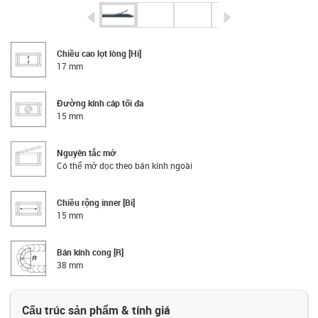
igus-icon-arrow-left
igus-icon-arrow-r
Chiều cao lọt lòng [Hi]
17 mm
Đường kính cáp tối đa
15 mm
Nguyên tắc mở
Có thể mở dọc theo bán kính ngoài
Chiều rộng inner [Bi]
15 mm
Bán kính cong [R]
38 mm
Cấu trúc sản phẩm & tính giá