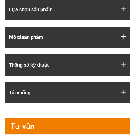
igus
Lựa chọn sản phẩm
igus
Mô tả­sản phẩm
igus
Thông số kỹ thuật
igus
Tải xuống
Tư vấn