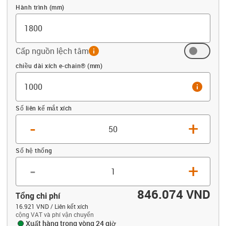
Hành trình (mm)
Cấp nguồn lệch tâm
info
Offset (mm)
chiều dài xích e-chain® (mm)
info
Số liên kế mắt xích
-
+
Số hệ thống
-
+
846.074 VND
Tổng chi phí
16.921 VND / Liên kết xích
cộng VAT và phí vận chuyển
Xuất hàng trong vòng 24 giờ