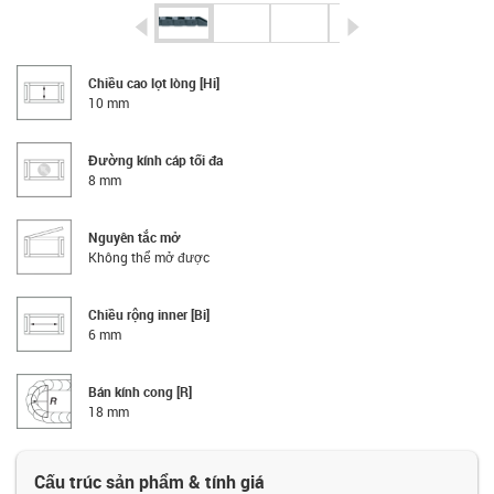
igus-icon-arrow-left
igus-icon-arrow-r
Chiều cao lọt lòng [Hi]
10 mm
Đường kính cáp tối đa
8 mm
Nguyên tắc mở
Không thể mở được
Chiều rộng inner [Bi]
6 mm
Bán kính cong [R]
18 mm
Cấu trúc sản phẩm & tính giá