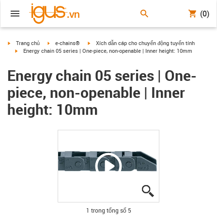
(0)
igus-icon-arrow-right
igus-icon-arrow-right
igus-icon-arrow-right
Trang chủ
e-chains®
Xích dẫn cáp cho chuyển động tuyến tính
igus-icon-arrow-right
Energy chain 05 series | One-piece, non-openable | Inner height: 10mm
Energy chain 05 series | One-
piece, non-openable | Inner
height: 10mm
igus-icon-lupe
igus-icon-lupe
igus-icon-lupe
igus-icon-lupe
igus-icon-lupe
1 trong tổng số 5