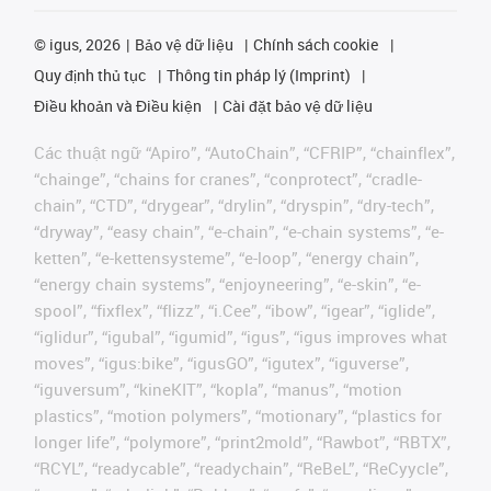
©
igus, 2026
Bảo vệ dữ liệu
Chính sách cookie
Quy định thủ tục
Thông tin pháp lý (Imprint)
Điều khoản và Điều kiện
Cài đặt bảo vệ dữ liệu
Các thuật ngữ “Apiro”, “AutoChain”, “CFRIP”, “chainflex”,
“chainge”, “chains for cranes”, “conprotect”, “cradle-
chain”, “CTD”, “drygear”, “drylin”, “dryspin”, “dry-tech”,
“dryway”, “easy chain”, “e-chain”, “e-chain systems”, “e-
ketten”, “e-kettensysteme”, “e-loop”, “energy chain”,
“energy chain systems”, “enjoyneering”, “e-skin”, “e-
spool”, “fixflex”, “flizz”, “i.Cee”, “ibow”, “igear”, “iglide”,
“iglidur”, “igubal”, “igumid”, “igus”, “igus improves what
moves”, “igus:bike”, “igusGO”, “igutex”, “iguverse”,
“iguversum”, “kineKIT”, “kopla”, “manus”, “motion
plastics”, “motion polymers”, “motionary”, “plastics for
longer life”, “polymore”, “print2mold”, “Rawbot”, “RBTX”,
“RCYL”, “readycable”, “readychain”, “ReBeL”, “ReCyycle”,