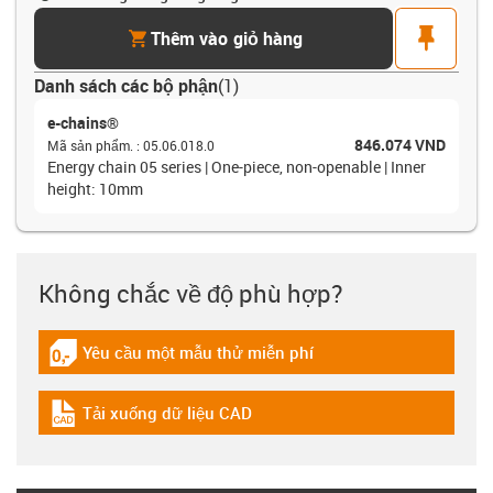
cart
pin
Thêm vào giỏ hàng
Danh sách các bộ phận
(
1
)
e-chains®
846.074 VND
Mã sản phẩm.
:
05.06.018.0
Energy chain 05 series | One-piece, non-openable | Inner
height: 10mm
Không chắc về độ phù hợp?
Yêu cầu một mẫu thử miễn phí
igus-icon-gratismuster
Tải xuống dữ liệu CAD
igus-icon-cad-dateien