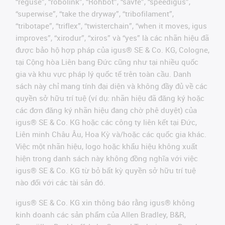
“reguse”, “robolink”, “Rohbot”, “savfe”, “speedigus”,
“superwise”, “take the dryway”, “tribofilament”,
“tribotape”, “triflex”, “twisterchain”, “when it moves, igus
improves”, “xirodur”, “xiros” và “yes” là các nhãn hiệu đã
được bảo hộ hợp pháp của igus® SE & Co. KG, Cologne,
tại Cộng hòa Liên bang Đức cũng như tại nhiều quốc
gia và khu vực pháp lý quốc tế trên toàn cầu. Danh
sách này chỉ mang tính đại diện và không đầy đủ về các
quyền sở hữu trí tuệ (ví dụ: nhãn hiệu đã đăng ký hoặc
các đơn đăng ký nhãn hiệu đang chờ phê duyệt) của
igus® SE & Co. KG hoặc các công ty liên kết tại Đức,
Liên minh Châu Âu, Hoa Kỳ và/hoặc các quốc gia khác.
Việc một nhãn hiệu, logo hoặc khẩu hiệu không xuất
hiện trong danh sách này không đồng nghĩa với việc
igus® SE & Co. KG từ bỏ bất kỳ quyền sở hữu trí tuệ
nào đối với các tài sản đó.
igus® SE & Co. KG xin thông báo rằng igus® không
kinh doanh các sản phẩm của Allen Bradley, B&R,