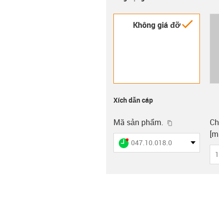
igus-i
Không giá đỡ
Xích dẫn cáp
igus-icon-cop
Mã sản phẩm.
Ch
[m
igus-icon-lieferzeit-dot
047.10.018.0
1