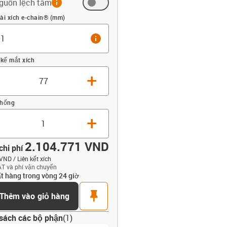
guồn lệch tâm
 (mm)
ài xích e-chain® (mm)
info
 kế mắt xích
+
thống
+
2.104.771 VND
chi phí
VND / Liên kết xích
T và phí vận chuyển
t hàng trong vòng 24 giờ
opdown-up
t
pin
Thêm vào giỏ hàng
sách các bộ phận
(
1
)