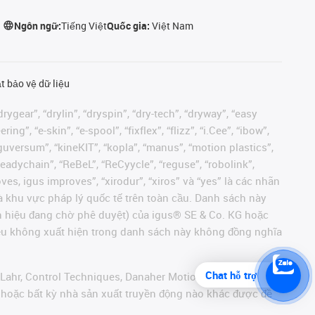
Ngôn ngữ:
Tiếng Việt
Quốc gia:
Việt Nam
t bảo vệ dữ liệu
rygear”, “drylin”, “dryspin”, “dry-tech”, “dryway”, “easy
”, “e-skin”, “e-spool”, “fixflex”, “flizz”, “i.Cee”, “ibow”,
 “iguversum”, “kineKIT”, “kopla”, “manus”, “motion plastics”,
readychain”, “ReBeL”, “ReCyycle”, “reguse”, “robolink”,
moves, igus improves”, “xirodur”, “xiros” và “yes” là các nhãn
 khu vực pháp lý quốc tế trên toàn cầu. Danh sách này
ãn hiệu đang chờ phê duyệt) của igus® SE & Co. KG hoặc
hiệu không xuất hiện trong danh sách này không đồng nghĩa
Chat hỗ trợ
 Lahr, Control Techniques, Danaher Motion, ELAU, FAGOR,
r hoặc bất kỳ nhà sản xuất truyền động nào khác được đề