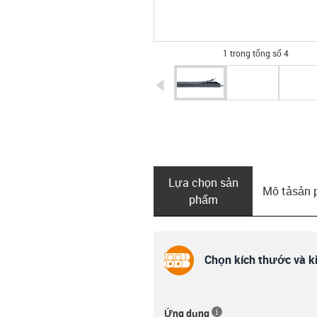
1 trong tổng số 4
igus-icon-arrow-left
Lựa chọn sản
Mô tả­sản
phẩm
Chọn kích thước và ki
Ứng dụng