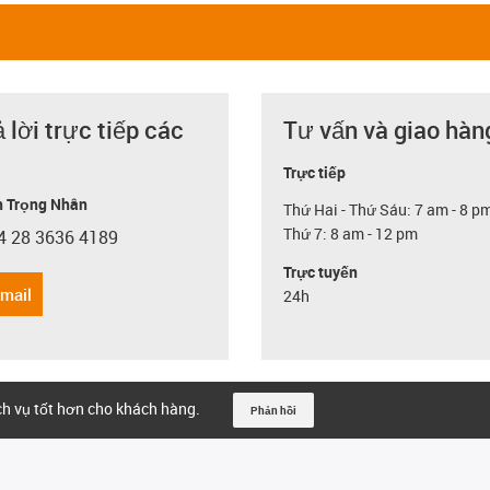
ả lời trực tiếp các
Tư vấn và giao hàn
Trực tiếp
 Trọng Nhân
Thứ Hai - Thứ Sáu: 7 am - 8 p
Thứ 7: 8 am - 12 pm
4 28 3636 4189
con-phone
Trực tuyến
email
24h
ịch vụ tốt hơn cho khách hàng.
Phản hồi