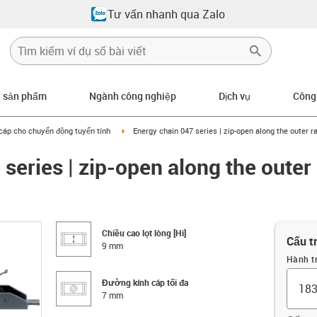
Tư vấn nhanh qua Zalo
n sản phẩm
Ngành công nghiệp
Dịch vụ
Công
row-right
igus-icon-arrow-right
cáp cho chuyển động tuyến tính
Energy chain 047 series | zip-open along the outer r
series | zip-open along the outer 
Chiều cao lọt lòng [Hi]
Cấu t
9 mm
Hành t
Đường kính cáp tối đa
7 mm