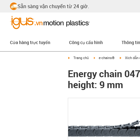
Sẵn sàng vận chuyển từ 24 giờ.
Cửa hàng trực tuyến
Công cụ cấu hình
Thông ti
igus-icon-arrow-right
igus-icon-arrow-right
igus-icon-ar
Trang chủ
e-chains®
Xích dẫn 
Energy chain 047 
height: 9 mm