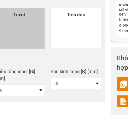
e-ch
Mã s
con-check
Trượt
Treo dọc
047.1
Energ
along
9 m
Khô
hợp
y-clipboard
iều rộng inner [Bi]
Bán kính cong [R] [mm]
m]
18
igus
0
igus