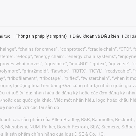
hủ tục
Thông tin pháp lý (Imprint)
Điều khoản và Điều kiện
Cài đặ
ainge”, “chains for cranes”, “conprotect”, “cradle-chain”, “CTD”, “d
teme”, “e-loop”, “energy chain”, “energy chain systems”, “enjoyneering
us improves what moves”, “igus:bike”, “igusGO”, “igutex”, “iguverse”,
“polymore”, “print2mold”, “Rawbot”, “RBTX”, “RCYL”, “readycable”, “
”, “tribofilament”, “tribotape”, “triflex”, “twisterchain”, “when it 
ogne, tại Cộng hòa Liên bang Đức cũng như tại nhiều quốc gia và
ữu trí tuệ (ví dụ: nhãn hiệu đã đăng ký hoặc các đơn đăng ký nh
và/hoặc các quốc gia khác. Việc một nhãn hiệu, logo hoặc khẩu 
uệ nào đối với các tài sản đó.
oanh các sản phẩm của Allen Bradley, B&R, Baumüller, Beckhoff,
VES, Mitsubishi, NUM, Parker, Bosch Rexroth, SEW, Siemens, Stöbe
ều là sản phẩm chính hãng của igus® SE & Co. KG.