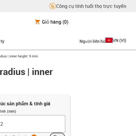
Công cụ tính tuổi thọ trực tuyến
Giỏ hàng
(0)
VN
(
VI
)
 ty
Người liên hệ
adius | inner height: 9 mm
radius | inner
rúc sản phẩm & tính giá
rình (mm)
info