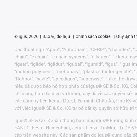
©
igus, 2026
Bảo vệ dữ liệu
Chính sách cookie
Quy định t
Các thuật ngữ “Apiro”, “AutoChain”, “CFRIP”, “chainflex”, “ch
chain”, “e-chain”, “e-chain systems”, “e-ketten”, “e-kettensys
“igear”, “iglide”, “iglidur”, “igubal”, “igumid”, “igus”, “ig
“motion polymers”, “motionary”, “plastics for longer life”, 
“Rohbot”, “savfe”, “speedigus”, “superwise”, “take the dryway
hiệu đã được bảo hộ hợp pháp của igus® SE & Co. KG, Col
chỉ mang tính đại diện và không đầy đủ về các quyền sở h
các công ty liên kết tại Đức, Liên minh Châu Âu, Hoa Kỳ 
với việc igus® SE & Co. KG từ bỏ bất kỳ quyền sở hữu trí t
igus® SE & Co. KG xin thông báo rằng igus® không kinh d
FANUC, Festo, Heidenhain, Jetter, Lenze, LinMot, LTi DRi
cập trên website này. Các sản phẩm do igus® cung cấp đ