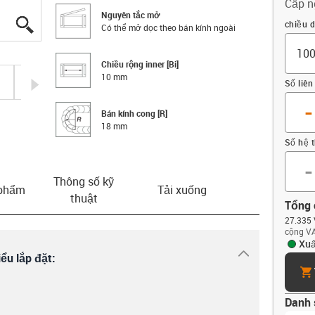
Cấp n
Nguyên tắc mở
igus-icon-lupe
igus-icon-lupe
igus-icon-lupe
igus-icon-lupe
Offset
chiều d
Có thể mở dọc theo bán kính ngoài
Chiều rộng inner [Bi]
10 mm
igus-icon-arrow-right
Số liên
-
Bán kính cong [R]
18 mm
Số hệ 
-
Thông số kỹ
 phẩm
Tải xuống
thuật
Tổng 
27.335 
cộng VA
Xuấ
igus-icon-dr
ểu lắp đặt:
car
Danh 