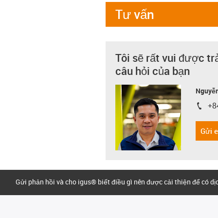
Tư vấn
Tôi sẽ rất vui được tr
câu hỏi của bạn
Nguyễn
+8
igus-i
Gửi 
Gửi phản hồi và cho igus® biết điều gì nên được cải thiện để có d