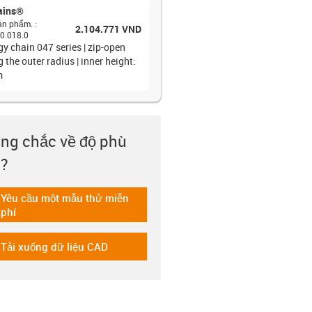
ains®
ản phẩm.
:
2.104.771 VND
0.018.0
y chain 047 series | zip-open
 the outer radius | inner height:
m
ng chắc về độ phù
?
Yêu cầu một mẫu thử miễn
-icon-gratismuster
phí
Tải xuống dữ liệu CAD
-icon-cad-dateien