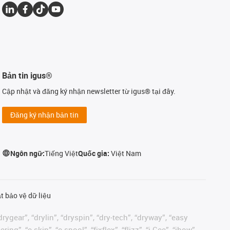
Bản tin igus®
Cập nhật và đăng ký nhận newsletter từ igus® tại đây.
Đăng ký nhận bản tin
Ngôn ngữ:
Tiếng Việt
Quốc gia:
Việt Nam
t bảo vệ dữ liệu
rygear”, “drylin”, “dryspin”, “dry-tech”, “dryway”, “easy
”, “e-skin”, “e-spool”, “fixflex”, “flizz”, “i.Cee”, “ibow”,