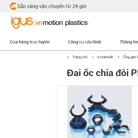
Sẵn sàng vận chuyển từ 24 giờ.
Cửa hàng trực tuyến
Công cụ cấu hình
Thông ti
igus-icon-arrow-right
igus-icon-arrow-right
igus-icon-ar
Trang chủ
e-chains®
Ống gân 
Đai ốc chia đôi