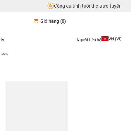
Công cụ tính tuổi thọ trực tuyến
Giỏ hàng
(0)
VN
(
VI
)
 ty
Người liên hệ
u đen
copy-clipboard