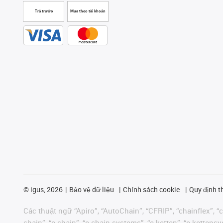
Trả trước
Mua theo tài khoản
©
igus, 2026
Bảo vệ dữ liệu
Chính sách cookie
Quy định t
Các thuật ngữ “Apiro”, “AutoChain”, “CFRIP”, “chainflex”, “ch
chain”, “e-chain”, “e-chain systems”, “e-ketten”, “e-kettensys