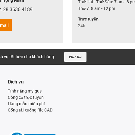
 Trọng Nhân
Thứ Hai - Thứ Sáu: 7 am - 8 p
Thứ 7: 8 am - 12 pm
4 28 3636 4189
con-phone
Trực tuyến
email
24h
ịch vụ tốt hơn cho khách hàng.
Phản hồi
Dịch vụ
Tính năng myigus
Công cụ trực tuyến
Hàng mẫu miễn phí
Cổng tải xuống file CAD