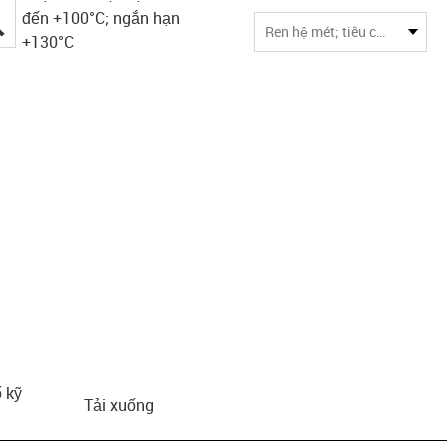
đến +100°C; ngắn hạn
igus-icon-lupe
Ren hệ mét; tiêu chuẩn cho khả năng tương thích cao nhất
+130°C
 kỹ
Tải xuống