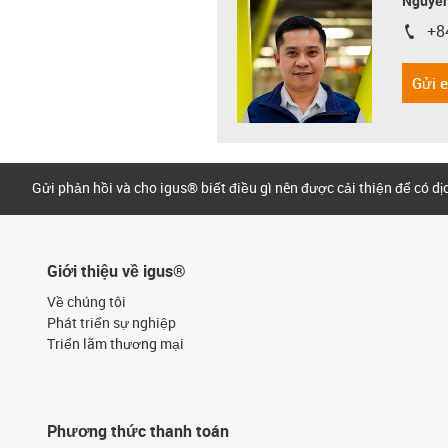
Nguyễn
+8
igus-i
Gửi 
Gửi phản hồi và cho igus® biết điều gì nên được cải thiện để có d
Giới thiệu về igus®
Về chúng tôi
Phát triển sự nghiệp
Triển lãm thương mại
Phương thức thanh toán