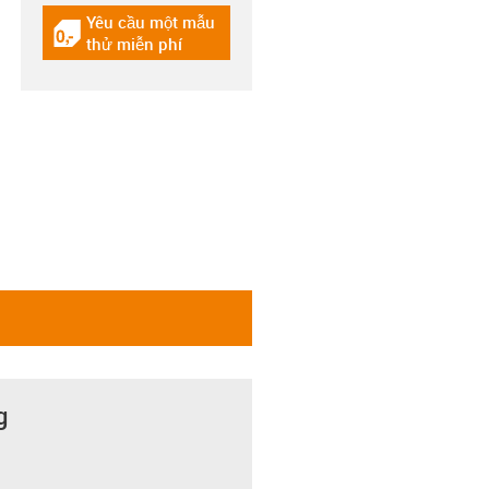
Yêu cầu một mẫu
igus-icon-gratismuster
thử miễn phí
g