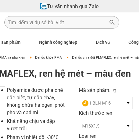
Tư vấn nhanh qua Zalo
n sản phẩm
Ngành công nghiệp
Dịch vụ
Công
row-right
igus-icon-arrow-right
igus-icon-arrow-right
PMA và phụ kiện
Đai ốc khóa PMA
Đai ốc chia đôi PMAFLEX, ren hệ mét – mà
 PMAFLEX, ren hệ mét – màu đen
igus-icon-
Polyamide được pha chế
Mã sản phẩm.
đặc biệt, tự dập cháy,
igus-icon-lieferzeit
I-BLN-M16
không chứa halogen, phốt
pho và cadimi
Kích thước ren
Khả năng chịu va đập
M16X1,5
vượt trội
Loại ren
Phạm vi nhiệt độ: -30°C