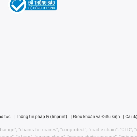
hủ tục
Thông tin pháp lý (Imprint)
Điều khoản và Điều kiện
Cài đặ
ainge”, “chains for cranes”, “conprotect”, “cradle-chain”, “CTD”, “d
teme”, “e-loop”, “energy chain”, “energy chain systems”, “enjoyneering