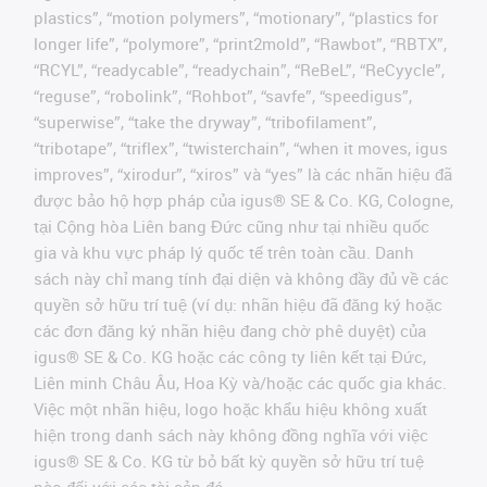
plastics”, “motion polymers”, “motionary”, “plastics for
longer life”, “polymore”, “print2mold”, “Rawbot”, “RBTX”,
“RCYL”, “readycable”, “readychain”, “ReBeL”, “ReCyycle”,
“reguse”, “robolink”, “Rohbot”, “savfe”, “speedigus”,
“superwise”, “take the dryway”, “tribofilament”,
“tribotape”, “triflex”, “twisterchain”, “when it moves, igus
improves”, “xirodur”, “xiros” và “yes” là các nhãn hiệu đã
được bảo hộ hợp pháp của igus® SE & Co. KG, Cologne,
tại Cộng hòa Liên bang Đức cũng như tại nhiều quốc
gia và khu vực pháp lý quốc tế trên toàn cầu. Danh
sách này chỉ mang tính đại diện và không đầy đủ về các
quyền sở hữu trí tuệ (ví dụ: nhãn hiệu đã đăng ký hoặc
các đơn đăng ký nhãn hiệu đang chờ phê duyệt) của
igus® SE & Co. KG hoặc các công ty liên kết tại Đức,
Liên minh Châu Âu, Hoa Kỳ và/hoặc các quốc gia khác.
Việc một nhãn hiệu, logo hoặc khẩu hiệu không xuất
hiện trong danh sách này không đồng nghĩa với việc
igus® SE & Co. KG từ bỏ bất kỳ quyền sở hữu trí tuệ
nào đối với các tài sản đó.