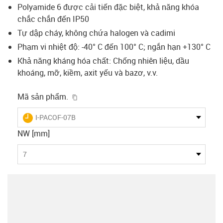
Polyamide 6 được cải tiến đặc biệt, khả năng khóa
chắc chắn đến IP50
Tự dập cháy, không chứa halogen và cadimi
Phạm vi nhiệt độ: -40° C đến 100° C; ngắn hạn +130° C
Khả năng kháng hóa chất: Chống nhiên liệu, dầu
khoáng, mỡ, kiềm, axit yếu và bazơ, v.v.
igus-icon-copy-clipboard
Mã sản phẩm.
igus-icon-lieferzeit
I-PACOF-07B
NW [mm]
7