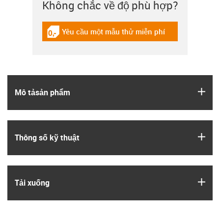
Không chắc về độ phù hợp?
Yêu cầu một mẫu thử miễn phí
igus-icon-gratismuster
igus
Mô tả­sản phẩm
igus
Thông số kỹ thuật
igus
Tải xuống