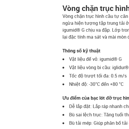
Vòng chặn trục hìn
Vòng chặn trục hình cầu tự căn c
ngừa hiện tượng tập trung tải ở
igumid® G chịu va đập. Lớp tro
lại đặc tính ma sát và mài mòn đ
Thông số kỹ thuật
Vật liệu đế vỏ: igumid® G
Vật liệu vòng bi cầu: iglidu
Tốc độ trượt tối đa: 0.5 m/s
Nhiệt độ: -30°C đến +80 °C
Ưu điểm của bạc lót đỡ trục hì
Dễ lắp đặt: Lắp ráp nhanh c
Bù sai lệch trục: Tăng tuổi t
Bù tải mép: Giúp phân bố tải