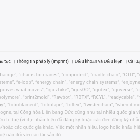
hủ tục
Thông tin pháp lý (Imprint)
Điều khoản và Điều kiện
Cài đặ
ainge”, “chains for cranes”, “conprotect”, “cradle-chain”, “CTD”, “d
teme”, “e-loop”, “energy chain”, “energy chain systems”, “enjoyneering
us improves what moves”, “igus:bike”, “igusGO”, “igutex”, “iguverse”,
“polymore”, “print2mold”, “Rawbot”, “RBTX”, “RCYL”, “readycable”, “
”, “tribofilament”, “tribotape”, “triflex”, “twisterchain”, “when it 
ogne, tại Cộng hòa Liên bang Đức cũng như tại nhiều quốc gia và
ữu trí tuệ (ví dụ: nhãn hiệu đã đăng ký hoặc các đơn đăng ký nh
và/hoặc các quốc gia khác. Việc một nhãn hiệu, logo hoặc khẩu 
uệ nào đối với các tài sản đó.