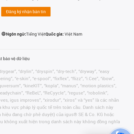
Đăng ký nhận bản tin
Ngôn ngữ:
Tiếng Việt
Quốc gia:
Việt Nam
t bảo vệ dữ liệu
rygear”, “drylin”, “dryspin”, “dry-tech”, “dryway”, “easy
”, “e-skin”, “e-spool”, “fixflex”, “flizz”, “i.Cee”, “ibow”,
 “iguversum”, “kineKIT”, “kopla”, “manus”, “motion plastics”,
readychain”, “ReBeL”, “ReCyycle”, “reguse”, “robolink”,
moves, igus improves”, “xirodur”, “xiros” và “yes” là các nhãn
 khu vực pháp lý quốc tế trên toàn cầu. Danh sách này
ãn hiệu đang chờ phê duyệt) của igus® SE & Co. KG hoặc
hiệu không xuất hiện trong danh sách này không đồng nghĩa