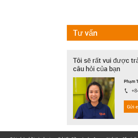
Tư vấn
Tôi sẽ rất vui được tr
câu hỏi của bạn
Phạm T
+8
igus-i
Gửi 