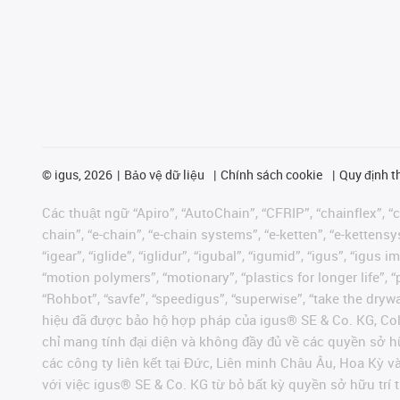
©
igus, 2026
Bảo vệ dữ liệu
Chính sách cookie
Quy định t
Các thuật ngữ “Apiro”, “AutoChain”, “CFRIP”, “chainflex”, “ch
chain”, “e-chain”, “e-chain systems”, “e-ketten”, “e-kettensys
“igear”, “iglide”, “iglidur”, “igubal”, “igumid”, “igus”, “ig
“motion polymers”, “motionary”, “plastics for longer life”, 
“Rohbot”, “savfe”, “speedigus”, “superwise”, “take the dryway
hiệu đã được bảo hộ hợp pháp của igus® SE & Co. KG, Col
chỉ mang tính đại diện và không đầy đủ về các quyền sở h
các công ty liên kết tại Đức, Liên minh Châu Âu, Hoa Kỳ 
với việc igus® SE & Co. KG từ bỏ bất kỳ quyền sở hữu trí t