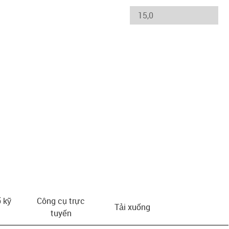
us-icon-arrow-right
 kỹ
Công cụ trực
Tải xuống
tuyến