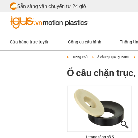
Sẵn sàng vận chuyển từ 24 giờ.
Cửa hàng trực tuyến
Công cụ cấu hình
Thông ti
igus-icon-arrow-right
igus-icon-arrow-right
i
Trang chủ
ổ cầu tự lựa igubal®
Ổ cầu chặn trục,
igus
igus
igus
igus
igus
1 trong tổng số 5