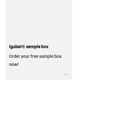
igubal® sample box
Order your free sample box
now!
igus-icon-3arrow