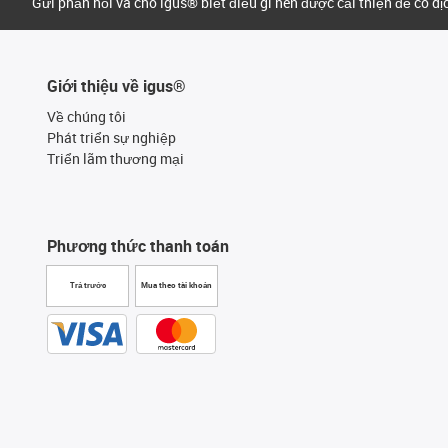
Gửi phản hồi và cho igus® biết điều gì nên được cải thiện để có d
Giới thiệu về igus®
Về chúng tôi
Phát triển sự nghiệp
Triển lãm thương mại
Phương thức thanh toán
Trả trước
Mua theo tài khoản