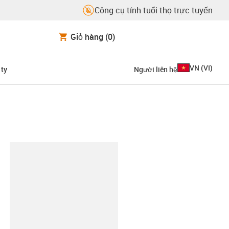
Công cụ tính tuổi thọ trực tuyến
Giỏ hàng
(0)
VN
(
VI
)
 ty
Người liên hệ
copy-clipboard