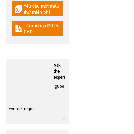
Yêu cầu một mẫu
igus-icon-gratismuster
thử miễn phí
Tải xuống dữ liệu
igus-icon-cad-dateien
CAD
Ask
the
expert
igubal
contact request
igus-icon-3arrow