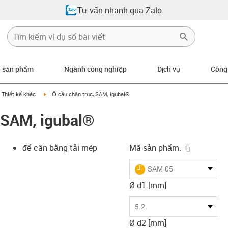
Tư vấn nhanh qua Zalo
n sản phẩm
Ngành công nghiệp
Dịch vụ
Công
gus-icon-arrow-right
igus-icon-arrow-right
Thiết kế khác
Ổ cầu chặn trục, SAM, igubal®
 SAM, igubal®
igus-icon-
để cân bằng tải mép
Mã sản phẩm.
igus-icon-lieferzeit
SAM-05
Ø d1 [mm]
-icon-lupe
-icon-lupe
-icon-lupe
-icon-lupe
-icon-lupe
5.2
Ø d2 [mm]