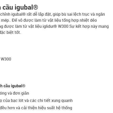
h cầu igubal®
hỉnh igubal® rất dễ lắp đặt, giúp bù sai lệch trục và ngăn
 mép.. Đế vỏ được làm từ vật liệu tổng hợp nhiệt dẻo
ng được làm từ vật liệu iglidur® W300 Sự kết hợp này mang
ặc biệt tốt.
r® W300
nh cầu igubal®
hóng và đơn giản
họ của bạc lót và các chi tiết xung quanh
 đều hơn và cải thiện hiệu suất hệ thống