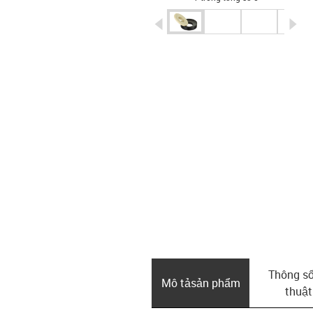
igus-icon-arrow-left
ig
Thông số
Mô tả­sản phẩm
thuật