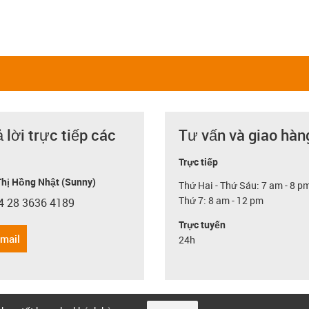
ả lời trực tiếp các
Tư vấn và giao hàn
Trực tiếp
hị Hồng Nhật (Sunny)
Thứ Hai - Thứ Sáu: 7 am - 8 p
Thứ 7: 8 am - 12 pm
4 28 3636 4189
con-phone
Trực tuyến
email
24h