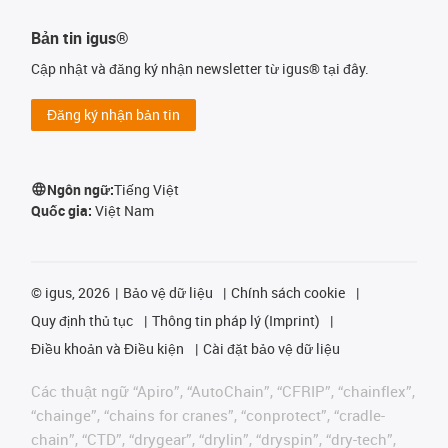
Bản tin igus®
Cập nhật và đăng ký nhận newsletter từ igus® tại đây.
Đăng ký nhận bản tin
Ngôn ngữ:
Tiếng Việt
Quốc gia:
Việt Nam
©
igus, 2026
Bảo vệ dữ liệu
Chính sách cookie
Quy định thủ tục
Thông tin pháp lý (Imprint)
Điều khoản và Điều kiện
Cài đặt bảo vệ dữ liệu
Các thuật ngữ “Apiro”, “AutoChain”, “CFRIP”, “chainflex”,
“chainge”, “chains for cranes”, “conprotect”, “cradle-
chain”, “CTD”, “drygear”, “drylin”, “dryspin”, “dry-tech”,