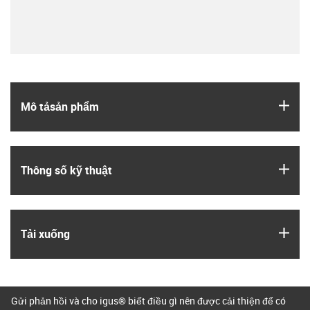
igus
Mô tả­sản phẩm
igus
Thông số kỹ thuật
igus
Tải xuống
Gửi phản hồi và cho igus® biết điều gì nên được cải thiện để có