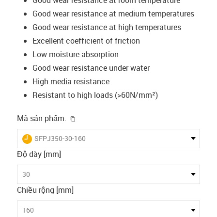
Good wear resistance at medium temperatures
Good wear resistance at high temperatures
Excellent coefficient of friction
Low moisture absorption
Good wear resistance under water
High media resistance
Resistant to high loads (>60N/mm²)
igus-icon-copy-clipboard
Mã sản phẩm.
igus-icon-lieferzeit
SFPJ350-30-160
Độ dày [mm]
30
Chiều rộng [mm]
160