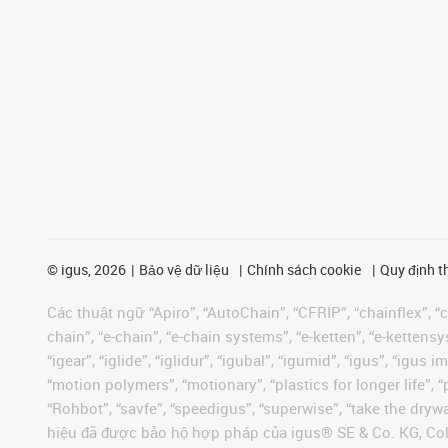
©
igus, 2026
Bảo vệ dữ liệu
Chính sách cookie
Quy định t
Các thuật ngữ “Apiro”, “AutoChain”, “CFRIP”, “chainflex”, “ch
chain”, “e-chain”, “e-chain systems”, “e-ketten”, “e-kettensys
“igear”, “iglide”, “iglidur”, “igubal”, “igumid”, “igus”, “ig
“motion polymers”, “motionary”, “plastics for longer life”, 
“Rohbot”, “savfe”, “speedigus”, “superwise”, “take the dryway
hiệu đã được bảo hộ hợp pháp của igus® SE & Co. KG, Col