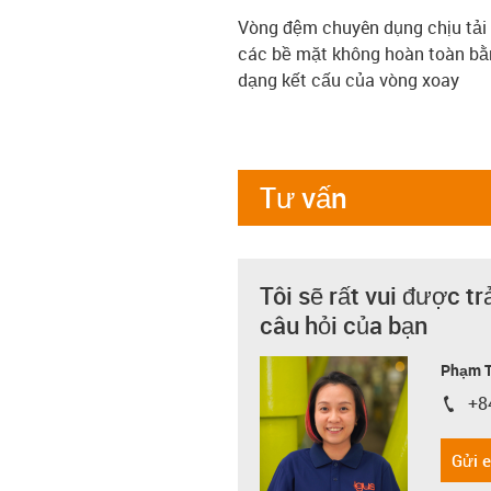
Vòng đệm chuyên dụng chịu tải c
các bề mặt không hoàn toàn bằ
dạng kết cấu của vòng xoay
Tư vấn
Tôi sẽ rất vui được tr
câu hỏi của bạn
Phạm T
+8
igus-i
Gửi 