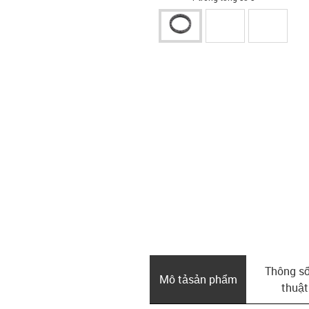
Thông số
Mô tả­sản phẩm
thuật