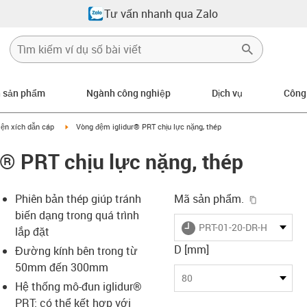
Tư vấn nhanh qua Zalo
n sản phẩm
Ngành công nghiệp
Dịch vụ
Công
n-arrow-right
igus-icon-arrow-right
iện xích dẫn cáp
Vòng đệm iglidur® PRT chịu lực nặng, thép
® PRT chịu lực nặng, thép
igus-icon-
Phiên bản thép giúp tránh
Mã sản phẩm.
biến dạng trong quá trình
igus-icon-lieferzeit
PRT-01-20-DR-HD
lắp đặt
D [mm]
Đường kính bên trong từ
50mm đến 300mm
s-icon-lupe
s-icon-lupe
s-icon-lupe
80
Hệ thống mô-đun iglidur®
PRT: có thể kết hợp với