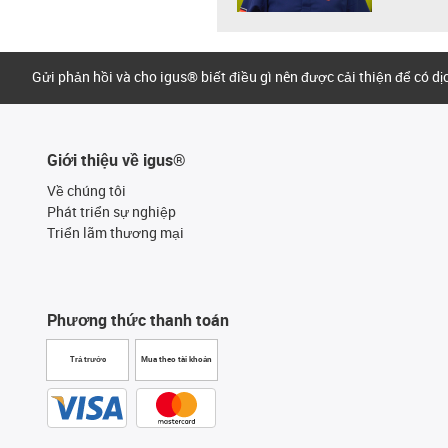
Gửi phản hồi và cho igus® biết điều gì nên được cải thiện để có d
Giới thiệu về igus®
Về chúng tôi
Phát triển sự nghiệp
Triển lãm thương mại
Phương thức thanh toán
Trả trước
Mua theo tài khoản