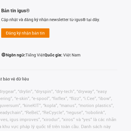
Bản tin igus®
Cập nhật và đăng ký nhận newsletter từ igus® tại đây.
Đăng ký nhận bản tin
Ngôn ngữ:
Tiếng Việt
Quốc gia:
Việt Nam
t bảo vệ dữ liệu
rygear”, “drylin”, “dryspin”, “dry-tech”, “dryway”, “easy
”, “e-skin”, “e-spool”, “fixflex”, “flizz”, “i.Cee”, “ibow”,
 “iguversum”, “kineKIT”, “kopla”, “manus”, “motion plastics”,
readychain”, “ReBeL”, “ReCyycle”, “reguse”, “robolink”,
moves, igus improves”, “xirodur”, “xiros” và “yes” là các nhãn
 khu vực pháp lý quốc tế trên toàn cầu. Danh sách này