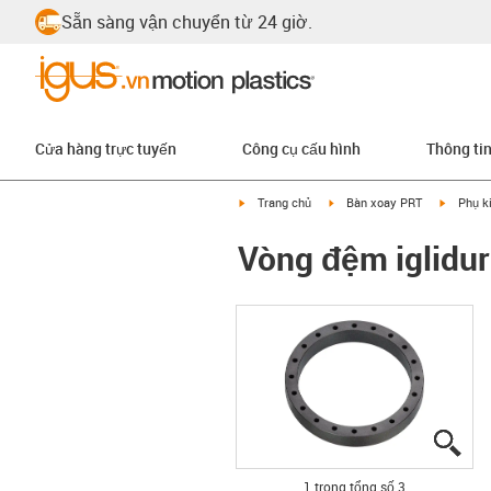
Sẵn sàng vận chuyển từ 24 giờ.
Cửa hàng trực tuyến
Công cụ cấu hình
Thông ti
igus-icon-arrow-right
igus-icon-arrow-right
igus-ico
Trang chủ
Bàn xoay PRT
Phụ k
Vòng đệm iglidur
igu
igu
igu
1 trong tổng số 3