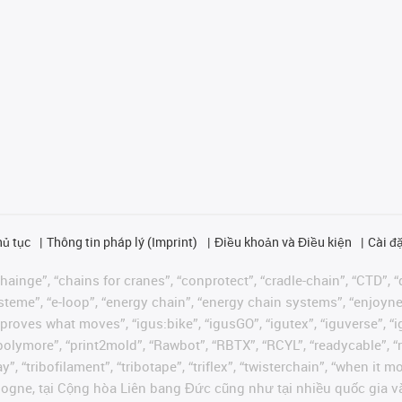
hủ tục
Thông tin pháp lý (Imprint)
Điều khoản và Điều kiện
Cài đặ
ainge”, “chains for cranes”, “conprotect”, “cradle-chain”, “CTD”, “d
teme”, “e-loop”, “energy chain”, “energy chain systems”, “enjoyneering
us improves what moves”, “igus:bike”, “igusGO”, “igutex”, “iguverse”,
“polymore”, “print2mold”, “Rawbot”, “RBTX”, “RCYL”, “readycable”, “
”, “tribofilament”, “tribotape”, “triflex”, “twisterchain”, “when it 
ogne, tại Cộng hòa Liên bang Đức cũng như tại nhiều quốc gia và