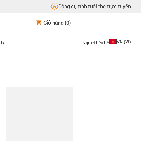
Công cụ tính tuổi thọ trực tuyến
Giỏ hàng
(0)
VN
(
VI
)
 ty
Người liên hệ
copy-clipboard