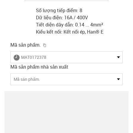
Số lượng tiếp điểm: 8
Dữ liệu điện: 16A / 400V
Tiết diện dây dẫn: 0.14 ... 4mm²
Kiểu kết nối: Kết nối ép, Han® E
igus-icon-copy-clipboard
Mã sản phẩm.
igus-icon-lieferzeit
MAT0172378
Mã sản phẩm nhà sản xuất
Mã sản phẩm.