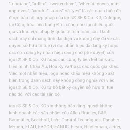
“tribotape”, “triflex”, “twisterchain”, “when it moves, igus
improves”, “xirodur”, “xiros” và “yes” là các nhãn hiệu đã
được bảo hộ hợp pháp của igus® SE & Co. KG, Cologne,
tại Cộng hòa Liên bang Đức cũng như tại nhiều quốc
gia và khu vực pháp lý quốc tế trên toàn cầu. Danh
sách này chỉ mang tính đại diện và không đầy đủ về các
quyền sở hữu trí tuệ (ví dụ: nhãn hiệu đã đăng ký hoặc
các đơn đăng ký nhãn hiệu đang chờ phê duyệt) của
igus® SE & Co. KG hoặc các công ty liên kết tại Đức,
Liên minh Châu Âu, Hoa Kỳ và/hoặc các quốc gia khác.
Việc một nhãn hiệu, logo hoặc khẩu hiệu không xuất
hiện trong danh sách này không đồng nghĩa với việc
igus® SE & Co. KG từ bỏ bất kỳ quyền sở hữu trí tuệ
nào đối với các tài sản đó.
igus® SE & Co. KG xin thông báo rằng igus® không
kinh doanh các sản phẩm của Allen Bradley, B&R,
Baumüller, Beckhoff, Lahr, Control Techniques, Danaher
Motion, ELAU, FAGOR, FANUC, Festo, Heidenhain, Jetter,