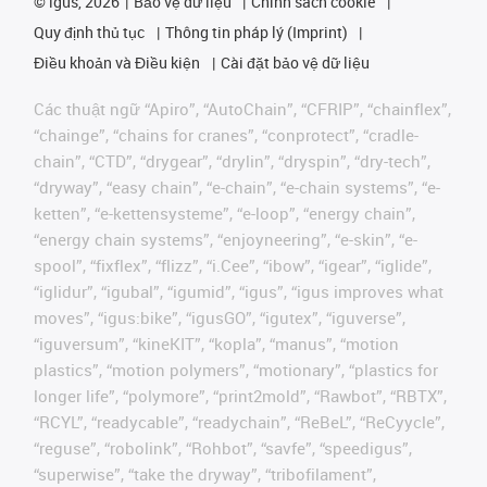
©
igus, 2026
Bảo vệ dữ liệu
Chính sách cookie
Quy định thủ tục
Thông tin pháp lý (Imprint)
Điều khoản và Điều kiện
Cài đặt bảo vệ dữ liệu
Các thuật ngữ “Apiro”, “AutoChain”, “CFRIP”, “chainflex”,
“chainge”, “chains for cranes”, “conprotect”, “cradle-
chain”, “CTD”, “drygear”, “drylin”, “dryspin”, “dry-tech”,
“dryway”, “easy chain”, “e-chain”, “e-chain systems”, “e-
ketten”, “e-kettensysteme”, “e-loop”, “energy chain”,
“energy chain systems”, “enjoyneering”, “e-skin”, “e-
spool”, “fixflex”, “flizz”, “i.Cee”, “ibow”, “igear”, “iglide”,
“iglidur”, “igubal”, “igumid”, “igus”, “igus improves what
moves”, “igus:bike”, “igusGO”, “igutex”, “iguverse”,
“iguversum”, “kineKIT”, “kopla”, “manus”, “motion
plastics”, “motion polymers”, “motionary”, “plastics for
longer life”, “polymore”, “print2mold”, “Rawbot”, “RBTX”,
“RCYL”, “readycable”, “readychain”, “ReBeL”, “ReCyycle”,
“reguse”, “robolink”, “Rohbot”, “savfe”, “speedigus”,
“superwise”, “take the dryway”, “tribofilament”,