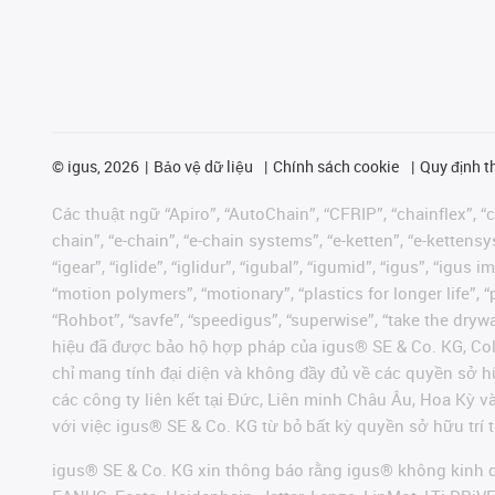
©
igus, 2026
Bảo vệ dữ liệu
Chính sách cookie
Quy định t
Các thuật ngữ “Apiro”, “AutoChain”, “CFRIP”, “chainflex”, “ch
chain”, “e-chain”, “e-chain systems”, “e-ketten”, “e-kettensys
“igear”, “iglide”, “iglidur”, “igubal”, “igumid”, “igus”, “ig
“motion polymers”, “motionary”, “plastics for longer life”, 
“Rohbot”, “savfe”, “speedigus”, “superwise”, “take the dryway
hiệu đã được bảo hộ hợp pháp của igus® SE & Co. KG, Col
chỉ mang tính đại diện và không đầy đủ về các quyền sở h
các công ty liên kết tại Đức, Liên minh Châu Âu, Hoa Kỳ 
với việc igus® SE & Co. KG từ bỏ bất kỳ quyền sở hữu trí t
igus® SE & Co. KG xin thông báo rằng igus® không kinh d