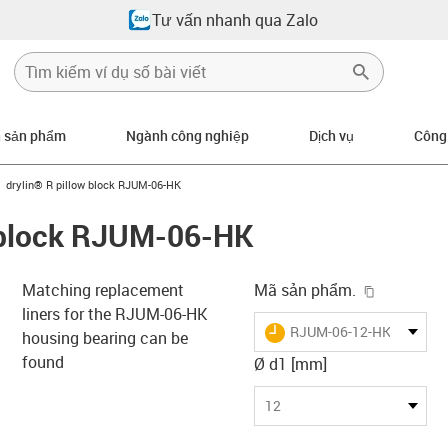
Tư vấn nhanh qua Zalo
n sản phẩm
Ngành công nghiệp
Dịch vụ
Công
gus-icon-arrow-right
drylin® R pillow block RJUM-06-HK
w block RJUM-06-HK
igus-icon-
Matching replacement
Mã sản phẩm.
liners for the RJUM-06-HK
igus-icon-lieferzeit
RJUM-06-12-HK
housing bearing can be
found
Ø d1 [mm]
-icon-lupe
-icon-lupe
12