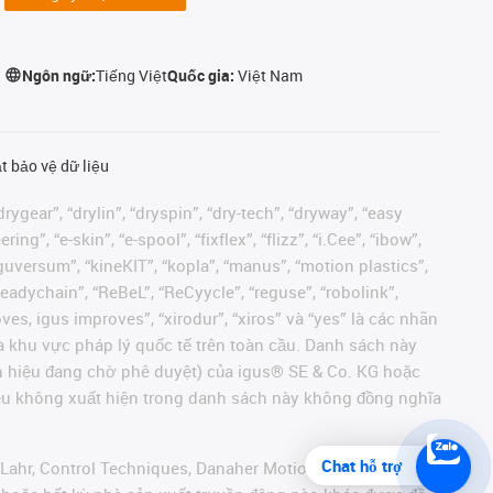
Ngôn ngữ:
Tiếng Việt
Quốc gia:
Việt Nam
t bảo vệ dữ liệu
rygear”, “drylin”, “dryspin”, “dry-tech”, “dryway”, “easy
”, “e-skin”, “e-spool”, “fixflex”, “flizz”, “i.Cee”, “ibow”,
 “iguversum”, “kineKIT”, “kopla”, “manus”, “motion plastics”,
readychain”, “ReBeL”, “ReCyycle”, “reguse”, “robolink”,
moves, igus improves”, “xirodur”, “xiros” và “yes” là các nhãn
 khu vực pháp lý quốc tế trên toàn cầu. Danh sách này
ãn hiệu đang chờ phê duyệt) của igus® SE & Co. KG hoặc
hiệu không xuất hiện trong danh sách này không đồng nghĩa
Chat hỗ trợ
 Lahr, Control Techniques, Danaher Motion, ELAU, FAGOR,