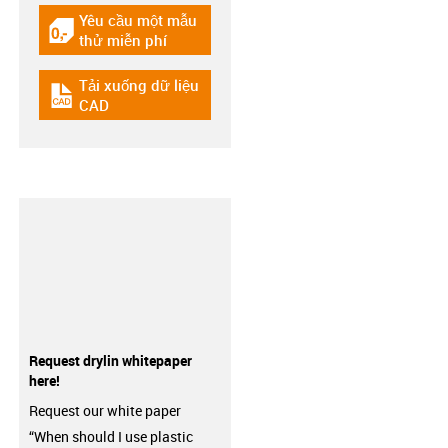
Yêu cầu một mẫu
igus-icon-gratismuster
thử miễn phí
Tải xuống dữ liệu
igus-icon-cad-dateien
CAD
Request drylin whitepaper
here!
Request our white paper
“When should I use plastic