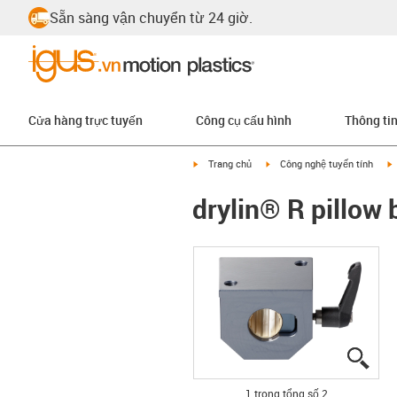
Sẵn sàng vận chuyển từ 24 giờ.
Cửa hàng trực tuyến
Công cụ cấu hình
Thông ti
igus-icon-arrow-right
igus-icon-arrow-right
i
Trang chủ
Công nghệ tuyến tính
drylin® R pillo
igus
igus
1 trong tổng số 2