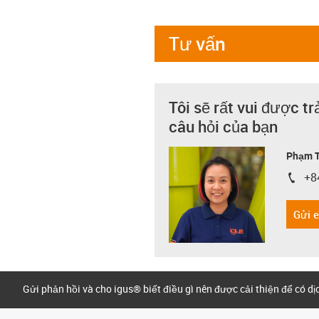
Tư vấn
Tôi sẽ rất vui được tr
câu hỏi của bạn
Phạm T
+8
igus-i
Gửi 
Gửi phản hồi và cho igus® biết điều gì nên được cải thiện để có d