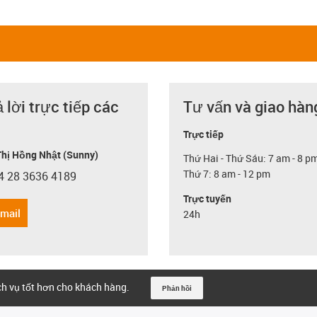
ả lời trực tiếp các
Tư vấn và giao hàn
Trực tiếp
hị Hồng Nhật (Sunny)
Thứ Hai - Thứ Sáu: 7 am - 8 p
Thứ 7: 8 am - 12 pm
4 28 3636 4189
con-phone
Trực tuyến
email
24h
ịch vụ tốt hơn cho khách hàng.
Phản hồi