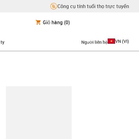
Công cụ tính tuổi thọ trực tuyến
Giỏ hàng
(0)
VN
(
VI
)
 ty
Người liên hệ
copy-clipboard