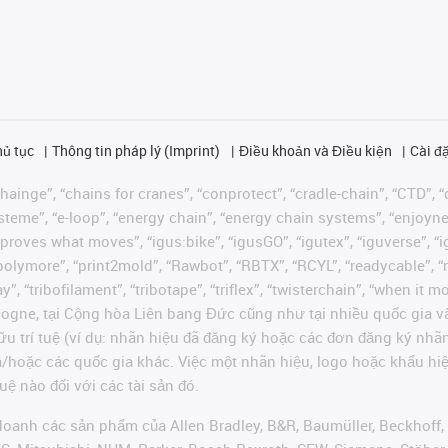
hủ tục
Thông tin pháp lý (Imprint)
Điều khoản và Điều kiện
Cài đặ
ainge”, “chains for cranes”, “conprotect”, “cradle-chain”, “CTD”, “d
teme”, “e-loop”, “energy chain”, “energy chain systems”, “enjoyneering
us improves what moves”, “igus:bike”, “igusGO”, “igutex”, “iguverse”,
“polymore”, “print2mold”, “Rawbot”, “RBTX”, “RCYL”, “readycable”, “
”, “tribofilament”, “tribotape”, “triflex”, “twisterchain”, “when it 
ogne, tại Cộng hòa Liên bang Đức cũng như tại nhiều quốc gia và
ữu trí tuệ (ví dụ: nhãn hiệu đã đăng ký hoặc các đơn đăng ký nh
và/hoặc các quốc gia khác. Việc một nhãn hiệu, logo hoặc khẩu 
uệ nào đối với các tài sản đó.
oanh các sản phẩm của Allen Bradley, B&R, Baumüller, Beckhoff,