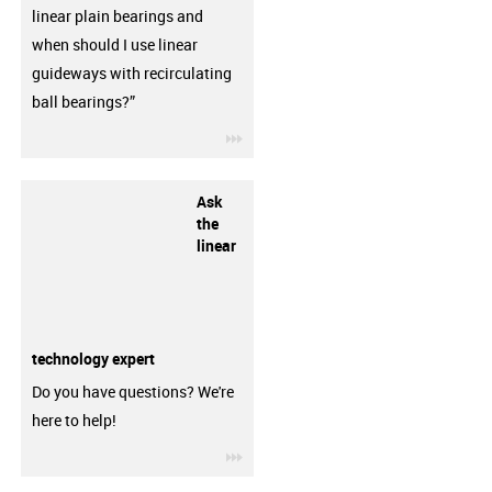
linear plain bearings and
when should I use linear
guideways with recirculating
ball bearings?”
igus-icon-3arrow
Ask
the
linear
technology expert
Do you have questions? We're
here to help!
igus-icon-3arrow