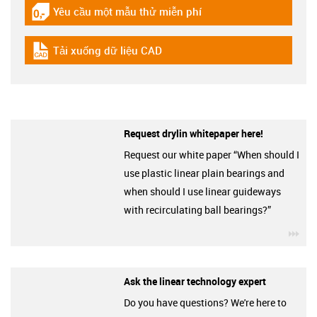
Yêu cầu một mẫu thử miễn phí
igus-icon-gratismuster
Tải xuống dữ liệu CAD
igus-icon-cad-dateien
Request drylin whitepaper here!
Request our white paper “When should I
use plastic linear plain bearings and
when should I use linear guideways
with recirculating ball bearings?”
igu
Ask the linear technology expert
Do you have questions? We're here to