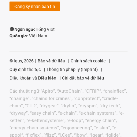
Đăng ký nhận bản tin
Ngôn ngữ:
Tiếng Việt
Quốc gia:
Việt Nam
©
igus, 2026
Bảo vệ dữ liệu
Chính sách cookie
Quy định thủ tục
Thông tin pháp lý (Imprint)
Điều khoản và Điều kiện
Cài đặt bảo vệ dữ liệu
Các thuật ngữ “Apiro”, “AutoChain”, “CFRIP”, “chainflex”,
“chainge”, “chains for cranes”, “conprotect”, “cradle-
chain”, “CTD”, “drygear”, “drylin”, “dryspin”, “dry-tech”,
“dryway”, “easy chain”, “e-chain”, “e-chain systems”, “e-
ketten”, “e-kettensysteme”, “e-loop”, “energy chain”,
“energy chain systems”, “enjoyneering”, “e-skin”, “e-
spool”, “fixflex”, “flizz”, “i.Cee”, “ibow”, “igear”, “iglide”,