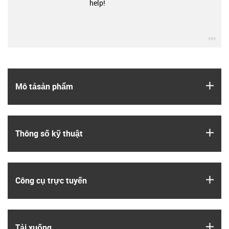
help!
igu
igus
Mô tả­sản phẩm
igus
Thông số kỹ thuật
igus
Công cụ trực tuyến
igus
Tải xuống