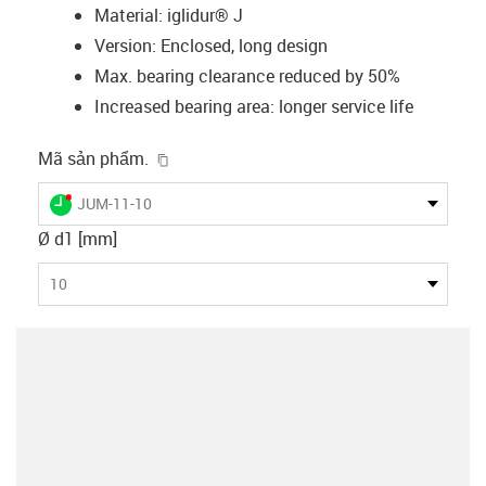
Material: iglidur® J
Version: Enclosed, long design
Max. bearing clearance reduced by 50%
Increased bearing area: longer service life
igus-icon-copy-clipboard
Mã sản phẩm.
igus-icon-lieferzeit-dot
JUM-11-10
Ø d1 [mm]
10