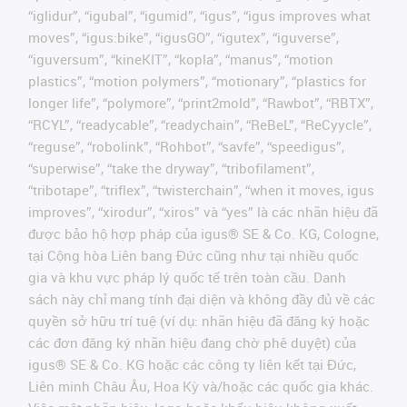
“iglidur”, “igubal”, “igumid”, “igus”, “igus improves what
moves”, “igus:bike”, “igusGO”, “igutex”, “iguverse”,
“iguversum”, “kineKIT”, “kopla”, “manus”, “motion
plastics”, “motion polymers”, “motionary”, “plastics for
longer life”, “polymore”, “print2mold”, “Rawbot”, “RBTX”,
“RCYL”, “readycable”, “readychain”, “ReBeL”, “ReCyycle”,
“reguse”, “robolink”, “Rohbot”, “savfe”, “speedigus”,
“superwise”, “take the dryway”, “tribofilament”,
“tribotape”, “triflex”, “twisterchain”, “when it moves, igus
improves”, “xirodur”, “xiros” và “yes” là các nhãn hiệu đã
được bảo hộ hợp pháp của igus® SE & Co. KG, Cologne,
tại Cộng hòa Liên bang Đức cũng như tại nhiều quốc
gia và khu vực pháp lý quốc tế trên toàn cầu. Danh
sách này chỉ mang tính đại diện và không đầy đủ về các
quyền sở hữu trí tuệ (ví dụ: nhãn hiệu đã đăng ký hoặc
các đơn đăng ký nhãn hiệu đang chờ phê duyệt) của
igus® SE & Co. KG hoặc các công ty liên kết tại Đức,
Liên minh Châu Âu, Hoa Kỳ và/hoặc các quốc gia khác.