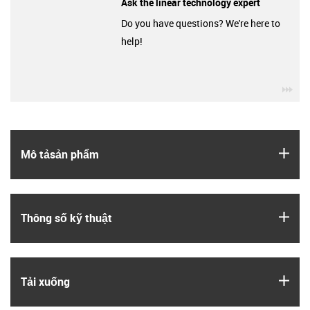
Ask the linear technology expert
Do you have questions? We're here to
help!
igu
igus
Mô tả­sản phẩm
igus
Thông số kỹ thuật
igus
Tải xuống