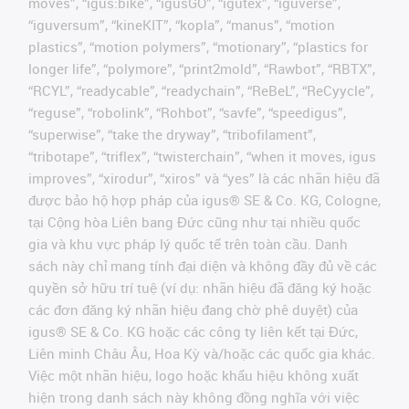
moves”, “igus:bike”, “igusGO”, “igutex”, “iguverse”,
“iguversum”, “kineKIT”, “kopla”, “manus”, “motion
plastics”, “motion polymers”, “motionary”, “plastics for
longer life”, “polymore”, “print2mold”, “Rawbot”, “RBTX”,
“RCYL”, “readycable”, “readychain”, “ReBeL”, “ReCyycle”,
“reguse”, “robolink”, “Rohbot”, “savfe”, “speedigus”,
“superwise”, “take the dryway”, “tribofilament”,
“tribotape”, “triflex”, “twisterchain”, “when it moves, igus
improves”, “xirodur”, “xiros” và “yes” là các nhãn hiệu đã
được bảo hộ hợp pháp của igus® SE & Co. KG, Cologne,
tại Cộng hòa Liên bang Đức cũng như tại nhiều quốc
gia và khu vực pháp lý quốc tế trên toàn cầu. Danh
sách này chỉ mang tính đại diện và không đầy đủ về các
quyền sở hữu trí tuệ (ví dụ: nhãn hiệu đã đăng ký hoặc
các đơn đăng ký nhãn hiệu đang chờ phê duyệt) của
igus® SE & Co. KG hoặc các công ty liên kết tại Đức,
Liên minh Châu Âu, Hoa Kỳ và/hoặc các quốc gia khác.
Việc một nhãn hiệu, logo hoặc khẩu hiệu không xuất
hiện trong danh sách này không đồng nghĩa với việc