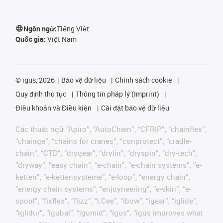
Ngôn ngữ:
Tiếng Việt
Quốc gia:
Việt Nam
©
igus, 2026
Bảo vệ dữ liệu
Chính sách cookie
Quy định thủ tục
Thông tin pháp lý (Imprint)
Điều khoản và Điều kiện
Cài đặt bảo vệ dữ liệu
Các thuật ngữ “Apiro”, “AutoChain”, “CFRIP”, “chainflex”,
“chainge”, “chains for cranes”, “conprotect”, “cradle-
chain”, “CTD”, “drygear”, “drylin”, “dryspin”, “dry-tech”,
“dryway”, “easy chain”, “e-chain”, “e-chain systems”, “e-
ketten”, “e-kettensysteme”, “e-loop”, “energy chain”,
“energy chain systems”, “enjoyneering”, “e-skin”, “e-
spool”, “fixflex”, “flizz”, “i.Cee”, “ibow”, “igear”, “iglide”,
“iglidur”, “igubal”, “igumid”, “igus”, “igus improves what