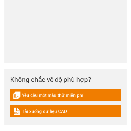
Không chắc về độ phù hợp?
Yêu cầu một mẫu thử miễn phí
igus-icon-gratismuster
Tải xuống dữ liệu CAD
igus-icon-cad-dateien