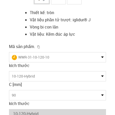
Thiết kế: tròn
Vật liệu phần tử trượt: iglidur® J
Vòng bi con lăn
Vật liệu: Kẽm đúc áp lực
igus-icon-copy-clipboard
Mã sản phẩm.
igus-icon-lieferzeit
WWR-31-10-120-10
kích thước
10-120-Hybrid
C [mm]
90
kích thước