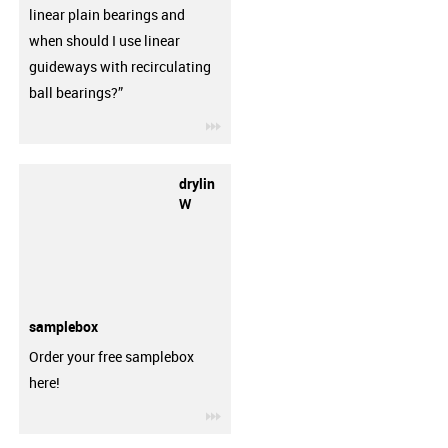
linear plain bearings and
when should I use linear
guideways with recirculating
ball bearings?”
igus-icon-3arrow
drylin
W
samplebox
Order your free samplebox
here!
igus-icon-3arrow