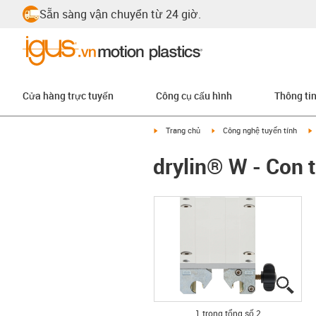
Sẵn sàng vận chuyển từ 24 giờ.
Cửa hàng trực tuyến
Công cụ cấu hình
Thông ti
igus-icon-arrow-right
igus-icon-arrow-right
i
Trang chủ
Công nghệ tuyến tính
drylin® W - Con
igus
igus
1 trong tổng số 2