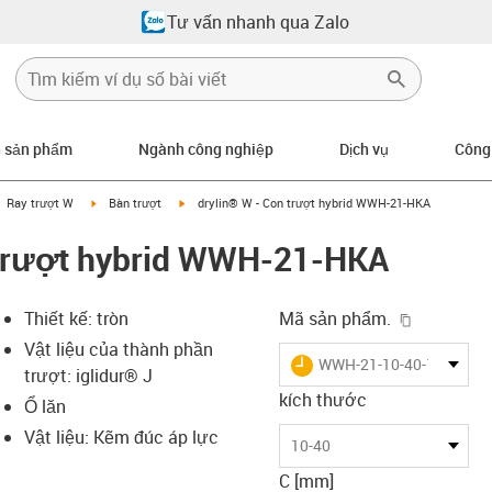
Tư vấn nhanh qua Zalo
n sản phẩm
Ngành công nghiệp
Dịch vụ
Công
gus-icon-arrow-right
igus-icon-arrow-right
igus-icon-arrow-right
Ray trượt W
Bàn trượt
drylin® W - Con trượt hybrid WWH-21-HKA
 trượt hybrid WWH-21-HKA
igus-icon-
Thiết kế: tròn
Mã sản phẩm.
Vật liệu của thành phần
igus-icon-lieferzeit
WWH-21-10-40-10-HKA
trượt: iglidur® J
kích thước
Ổ lăn
Vật liệu: Kẽm đúc áp lực
-icon-lupe
-icon-lupe
10-40
C [mm]