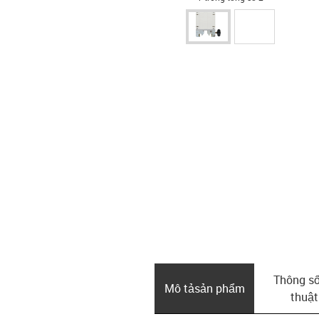
Thông số
Mô tả­sản phẩm
thuật