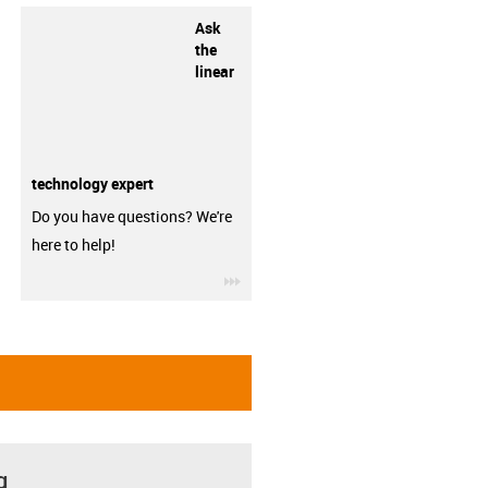
Ask
the
linear
technology expert
Do you have questions? We're
here to help!
igus-icon-3arrow
g