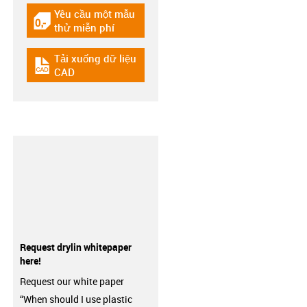
Yêu cầu một mẫu
igus-icon-gratismuster
thử miễn phí
Tải xuống dữ liệu
igus-icon-cad-dateien
CAD
Request drylin whitepaper
here!
Request our white paper
“When should I use plastic