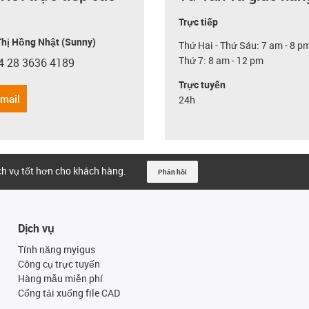
Trực tiếp
hị Hồng Nhật (Sunny)
Thứ Hai - Thứ Sáu: 7 am - 8 p
Thứ 7: 8 am - 12 pm
4 28 3636 4189
con-phone
Trực tuyến
email
24h
ịch vụ tốt hơn cho khách hàng.
Phản hồi
Dịch vụ
Tính năng myigus
Công cụ trực tuyến
Hàng mẫu miễn phí
Cổng tải xuống file CAD