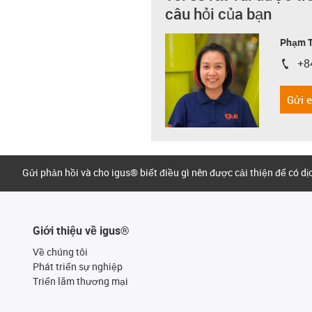
câu hỏi của bạn
Phạm T
+8
igus-i
Gửi 
Gửi phản hồi và cho igus® biết điều gì nên được cải thiện để có d
Giới thiệu về igus®
Về chúng tôi
Phát triển sự nghiệp
Triển lãm thương mại