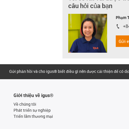
câu hỏi của bạn
Phạm T
+8
igus-i
Gửi 
Gửi phản hồi và cho igus® biết điều gì nên được cải thiện để có d
Giới thiệu về igus®
Về chúng tôi
Phát triển sự nghiệp
Triển lãm thương mại