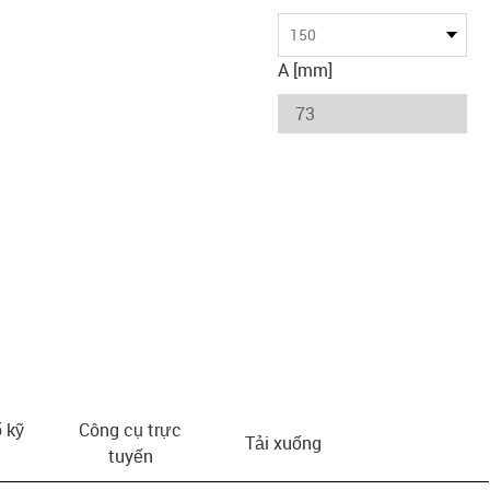
150
A [mm]
 kỹ
Công cụ trực
Tải xuống
tuyến