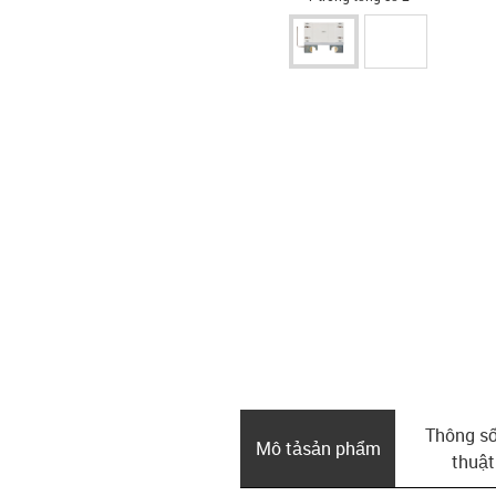
Thông số
Mô tả­sản phẩm
thuật