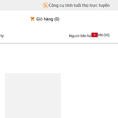
Công cụ tính tuổi thọ trực tuyến
Giỏ hàng
(0)
VN
(
VI
)
 ty
Người liên hệ
copy-clipboard