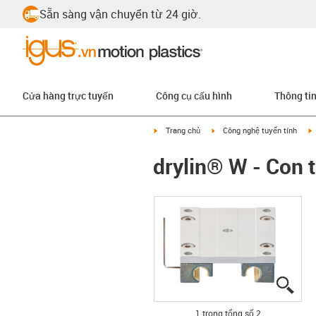
Sẵn sàng vận chuyển từ 24 giờ.
Cửa hàng trực tuyến
Công cụ cấu hình
Thông ti
igus-icon-arrow-right
igus-icon-arrow-right
i
Trang chủ
Công nghệ tuyến tính
drylin® W - Con
igus
igus
1 trong tổng số 2