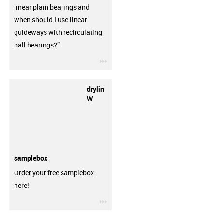
linear plain bearings and
when should I use linear
guideways with recirculating
ball bearings?”
igus-icon-3arrow
drylin
W
samplebox
Order your free samplebox
here!
igus-icon-3arrow