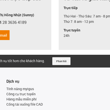
Trực tiếp
hị Hồng Nhật (Sunny)
Thứ Hai - Thứ Sáu: 7 am - 8 p
Thứ 7: 8 am - 12 pm
4 28 3636 4189
con-phone
Trực tuyến
email
24h
ịch vụ tốt hơn cho khách hàng.
Phản hồi
Dịch vụ
Tính năng myigus
Công cụ trực tuyến
Hàng mẫu miễn phí
Cổng tải xuống file CAD