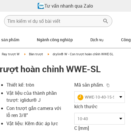
Tư vấn nhanh qua Zalo
n sản phẩm
Ngành công nghiệp
Dịch vụ
Công
gus-icon-arrow-right
igus-icon-arrow-right
igus-icon-arrow-right
Ray trượt W
Bàn trượt
drylin® W - Con trượt hoàn chỉnh WWE-SL
 trượt hoàn chỉnh WWE-SL
igus-icon-
Thiết kế: tròn
Mã sản phẩm.
Vật liệu của thành phần
igus-icon-lieferzeit
WWE-10-40-15-SL
trượt: iglidur® J
kích thước
Con trượt gắn camera với
lỗ ren 3/8"
-icon-lupe
-icon-lupe
10-40
Vật liệu: Kẽm đúc áp lực
C [mm]