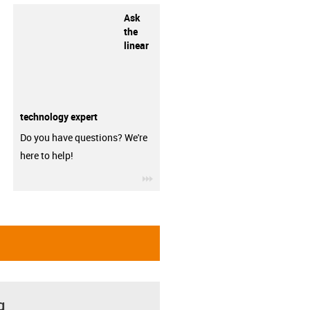
Ask
the
linear
technology expert
Do you have questions? We're
here to help!
igus-icon-3arrow
g