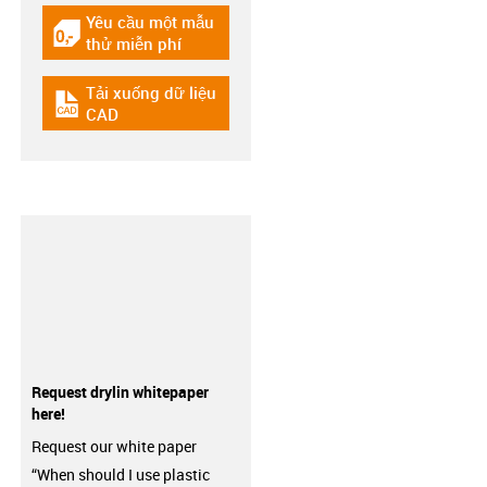
Yêu cầu một mẫu
igus-icon-gratismuster
thử miễn phí
Tải xuống dữ liệu
igus-icon-cad-dateien
CAD
Request drylin whitepaper
here!
Request our white paper
“When should I use plastic