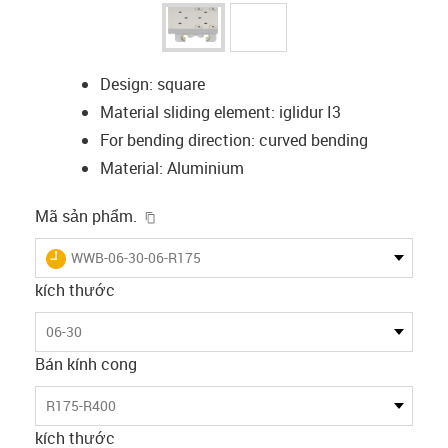
Design: square
Material sliding element: iglidur I3
For bending direction: curved bending
Material: Aluminium
igus-icon-copy-clipboard
Mã sản phẩm.
igus-icon-lieferzeit
WWB-06-30-06-R175
kích thước
06-30
Bán kính cong
R175-R400
kích thước