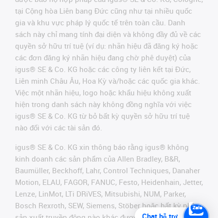
tại Cộng hòa Liên bang Đức cũng như tại nhiều quốc
gia và khu vực pháp lý quốc tế trên toàn cầu. Danh
sách này chỉ mang tính đại diện và không đầy đủ về các
quyền sở hữu trí tuệ (ví dụ: nhãn hiệu đã đăng ký hoặc
các đơn đăng ký nhãn hiệu đang chờ phê duyệt) của
igus® SE & Co. KG hoặc các công ty liên kết tại Đức,
Liên minh Châu Âu, Hoa Kỳ và/hoặc các quốc gia khác.
Việc một nhãn hiệu, logo hoặc khẩu hiệu không xuất
hiện trong danh sách này không đồng nghĩa với việc
igus® SE & Co. KG từ bỏ bất kỳ quyền sở hữu trí tuệ
nào đối với các tài sản đó.
igus® SE & Co. KG xin thông báo rằng igus® không
kinh doanh các sản phẩm của Allen Bradley, B&R,
Baumüller, Beckhoff, Lahr, Control Techniques, Danaher
Motion, ELAU, FAGOR, FANUC, Festo, Heidenhain, Jetter,
Lenze, LinMot, LTi DRiVES, Mitsubishi, NUM, Parker,
Bosch Rexroth, SEW, Siemens, Stöber hoặc bất kỳ nhà
Chat hỗ trợ
sản xuất truyền động nào khác được đề cập trên