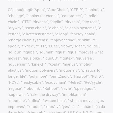
Các thuật ngữ “Apiro”, “AutoChain”, “CFRIP”, “chainflex”,
“chainge”, “chains for cranes”, “conprotect”, “cradle-
chain”, “CTD”, “drygear”, “drylin”, “dryspin”, “dry-tech”,
“dryway”, “easy chain”, “e-chain”, “e-chain systems”, “e-
ketten”, “e-kettensysteme”, “e-loop”, “energy chain”,
“energy chain systems”, “enjoyneering”, “e-skin”, “e-
spool”, “fixflex”, “flizz”, “i.Cee”, “ibow”, “igear”, “iglide”,
“iglidur”, “igubal”, “igumid”, “igus”, “igus improves what
moves”, “igus:bike”, “igusGO”, “igutex”, “iguverse”,
“iguversum”, “kineKIT”, “kopla”, “manus”, “motion
plastics”, “motion polymers”, “motionary”, “plastics for
longer life”, “polymore”, “print2mold”, “Rawbot”, “RBTX”,
“RCYL”, “readycable”, “readychain”, “ReBeL”, “ReCyycle”,
“reguse”, “robolink”, “Rohbot”, “savfe”, “speedigus”,
“superwise”, “take the dryway”, “tribofilament”,
“tribotape”, “triflex”, “twisterchain”, “when it moves, igus
improves”, “xirodur”, “xiros” và “yes” là các nhãn hiệu đã
được bảo hộ hợp pháp của igus® SE & Co. KG, Cologne,