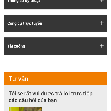
Thông số kỹ thuật
igus
Công cụ trực tuyến
igus
Tải xuống
Tư vấn
Tôi sẽ rất vui được trả lời trực tiếp
các câu hỏi của bạn