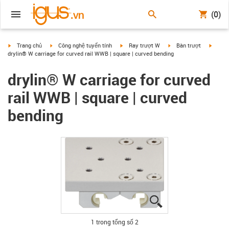
(0)
igus-icon-arrow-right
igus-icon-arrow-right
igus-icon-arrow-right
igus-icon-arrow-right
igus-i
Trang chủ
Công nghệ tuyến tính
Ray trượt W
Bàn trượt
drylin® W carriage for curved rail WWB | square | curved bending
drylin® W carriage for curved
rail WWB | square | curved
bending
igus-icon-lupe
igus-icon-lupe
1 trong tổng số 2