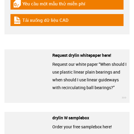
Yêu cầu một mẫu thử miễn phí
igus-icon-gratismuster
Tải xuống dữ liệu CAD
igus-icon-cad-dateien
Request drylin whitepaper here!
Request our white paper “When should I
use plastic linear plain bearings and
when should I use linear guideways
with recirculating ball bearings?”
igu
drylin W samplebox
Order your free samplebox here!