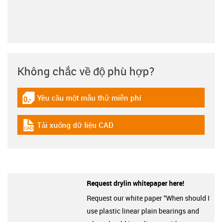
Không chắc về độ phù hợp?
Yêu cầu một mẫu thử miễn phí
igus-icon-gratismuster
Tải xuống dữ liệu CAD
igus-icon-cad-dateien
Request drylin whitepaper here!
Request our white paper “When should I
use plastic linear plain bearings and