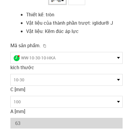
Thiết kế: tròn
Vật liệu của thành phần trượt: iglidur® J
Vật liệu: Kẽm đúc áp lực
igus-icon-copy-clipboard
Mã sản phẩm.
igus-icon-lieferzeit-dot
WW-10-30-10-HKA
kích thước
10-30
C [mm]
100
A [mm]