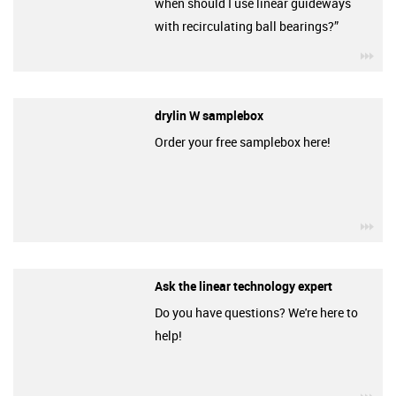
when should I use linear guideways
with recirculating ball bearings?”
igu
drylin W samplebox
Order your free samplebox here!
igu
Ask the linear technology expert
Do you have questions? We're here to
help!
igu