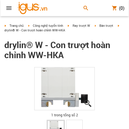
(0)
igus-icon-arrow-right
igus-icon-arrow-right
igus-icon-arrow-right
igus-icon-arrow-right
igus-i
Trang chủ
Công nghệ tuyến tính
Ray trượt W
Bàn trượt
drylin® W - Con trượt hoàn chỉnh WW-HKA
drylin® W - Con trượt hoàn
chỉnh WW-HKA
igus-icon-lupe
igus-icon-lupe
1 trong tổng số 2