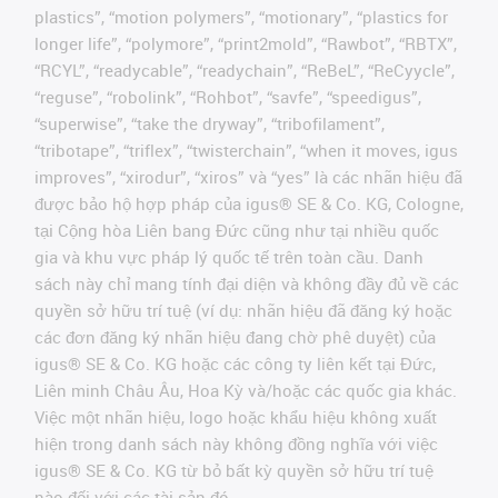
plastics”, “motion polymers”, “motionary”, “plastics for
longer life”, “polymore”, “print2mold”, “Rawbot”, “RBTX”,
“RCYL”, “readycable”, “readychain”, “ReBeL”, “ReCyycle”,
“reguse”, “robolink”, “Rohbot”, “savfe”, “speedigus”,
“superwise”, “take the dryway”, “tribofilament”,
“tribotape”, “triflex”, “twisterchain”, “when it moves, igus
improves”, “xirodur”, “xiros” và “yes” là các nhãn hiệu đã
được bảo hộ hợp pháp của igus® SE & Co. KG, Cologne,
tại Cộng hòa Liên bang Đức cũng như tại nhiều quốc
gia và khu vực pháp lý quốc tế trên toàn cầu. Danh
sách này chỉ mang tính đại diện và không đầy đủ về các
quyền sở hữu trí tuệ (ví dụ: nhãn hiệu đã đăng ký hoặc
các đơn đăng ký nhãn hiệu đang chờ phê duyệt) của
igus® SE & Co. KG hoặc các công ty liên kết tại Đức,
Liên minh Châu Âu, Hoa Kỳ và/hoặc các quốc gia khác.
Việc một nhãn hiệu, logo hoặc khẩu hiệu không xuất
hiện trong danh sách này không đồng nghĩa với việc
igus® SE & Co. KG từ bỏ bất kỳ quyền sở hữu trí tuệ
nào đối với các tài sản đó.