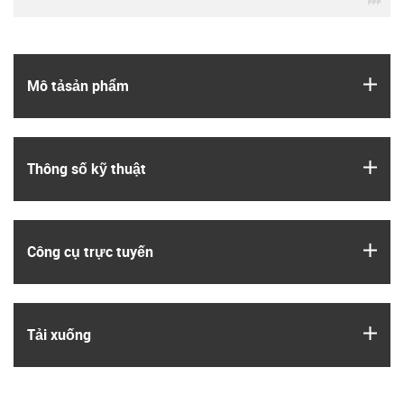
igus
Mô tả­sản phẩm
igus
Thông số kỹ thuật
igus
Công cụ trực tuyến
igus
Tải xuống