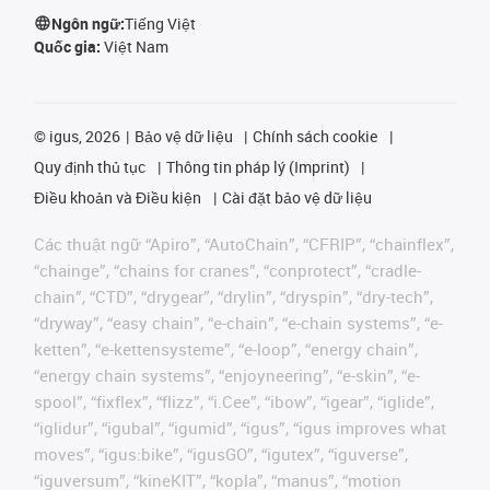
Ngôn ngữ:
Tiếng Việt
Quốc gia:
Việt Nam
©
igus, 2026
Bảo vệ dữ liệu
Chính sách cookie
Quy định thủ tục
Thông tin pháp lý (Imprint)
Điều khoản và Điều kiện
Cài đặt bảo vệ dữ liệu
Các thuật ngữ “Apiro”, “AutoChain”, “CFRIP”, “chainflex”,
“chainge”, “chains for cranes”, “conprotect”, “cradle-
chain”, “CTD”, “drygear”, “drylin”, “dryspin”, “dry-tech”,
“dryway”, “easy chain”, “e-chain”, “e-chain systems”, “e-
ketten”, “e-kettensysteme”, “e-loop”, “energy chain”,
“energy chain systems”, “enjoyneering”, “e-skin”, “e-
spool”, “fixflex”, “flizz”, “i.Cee”, “ibow”, “igear”, “iglide”,
“iglidur”, “igubal”, “igumid”, “igus”, “igus improves what
moves”, “igus:bike”, “igusGO”, “igutex”, “iguverse”,
“iguversum”, “kineKIT”, “kopla”, “manus”, “motion