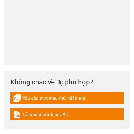
Không chắc về độ phù hợp?
Yêu cầu một mẫu thử miễn phí
igus-icon-gratismuster
Tải xuống dữ liệu CAD
igus-icon-cad-dateien