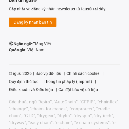
Cập nhật và đăng ký nhận newsletter từ igus® tại đây.
Đăng ký nhận bản tin
Ngôn ngữ:
Tiếng Việt
Quốc gia:
Việt Nam
©
igus, 2026
Bảo vệ dữ liệu
Chính sách cookie
Quy định thủ tục
Thông tin pháp lý (Imprint)
Điều khoản và Điều kiện
Cài đặt bảo vệ dữ liệu
Các thuật ngữ “Apiro”, “AutoChain”, “CFRIP”, “chainflex”,
“chainge”, “chains for cranes”, “conprotect”, “cradle-
chain”, “CTD”, “drygear”, “drylin”, “dryspin”, “dry-tech”,
“dryway”, “easy chain”, “e-chain”, “e-chain systems”, “e-