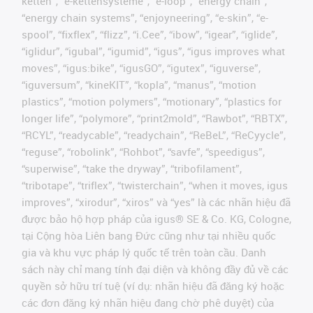
ketten”, “e-kettensysteme”, “e-loop”, “energy chain”,
“energy chain systems”, “enjoyneering”, “e-skin”, “e-
spool”, “fixflex”, “flizz”, “i.Cee”, “ibow”, “igear”, “iglide”,
“iglidur”, “igubal”, “igumid”, “igus”, “igus improves what
moves”, “igus:bike”, “igusGO”, “igutex”, “iguverse”,
“iguversum”, “kineKIT”, “kopla”, “manus”, “motion
plastics”, “motion polymers”, “motionary”, “plastics for
longer life”, “polymore”, “print2mold”, “Rawbot”, “RBTX”,
“RCYL”, “readycable”, “readychain”, “ReBeL”, “ReCyycle”,
“reguse”, “robolink”, “Rohbot”, “savfe”, “speedigus”,
“superwise”, “take the dryway”, “tribofilament”,
“tribotape”, “triflex”, “twisterchain”, “when it moves, igus
improves”, “xirodur”, “xiros” và “yes” là các nhãn hiệu đã
được bảo hộ hợp pháp của igus® SE & Co. KG, Cologne,
tại Cộng hòa Liên bang Đức cũng như tại nhiều quốc
gia và khu vực pháp lý quốc tế trên toàn cầu. Danh
sách này chỉ mang tính đại diện và không đầy đủ về các
quyền sở hữu trí tuệ (ví dụ: nhãn hiệu đã đăng ký hoặc
các đơn đăng ký nhãn hiệu đang chờ phê duyệt) của