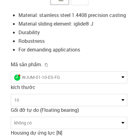
Material: stainless steel 1.4408 precision casting
Material sliding element: iglide® J
Durability
Robustness
For demanding applications
igus-icon-copy-clipboard
Mã sản phẩm.
igus-icon-lieferzeit-dot
WJUM-01-10-ES-FG
kích thước
10
Gối đỡ tự do (Floating bearing)
không có
Housing dự ứng lực [N]