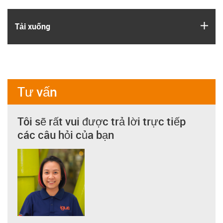
igus
Tải xuống
Tư vấn
Tôi sẽ rất vui được trả lời trực tiếp
các câu hỏi của bạn