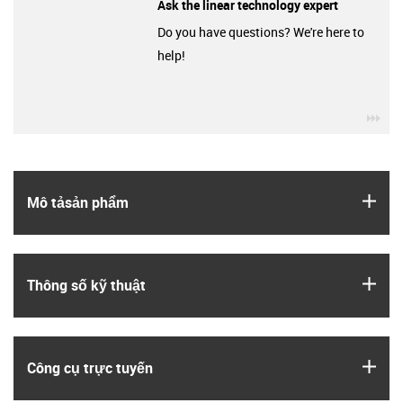
Ask the linear technology expert
Do you have questions? We're here to
help!
igu
igus
Mô tả­sản phẩm
igus
Thông số kỹ thuật
igus
Công cụ trực tuyến