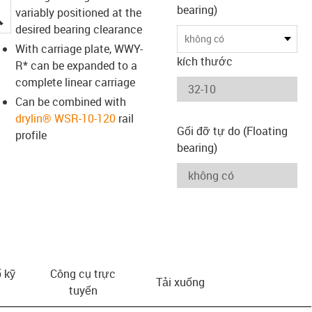
bearing)
variably positioned at the
igus-icon-lupe
desired bearing clearance
không có
With carriage plate, WWY-
kích thước
R* can be expanded to a
complete linear carriage
Can be combined with
drylin® WSR-10-120
rail
Gối đỡ tự do (Floating
profile
bearing)
 kỹ
Công cụ trực
Tải xuống
tuyến