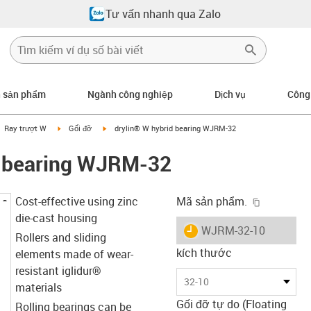
Tư vấn nhanh qua Zalo
n sản phẩm
Ngành công nghiệp
Dịch vụ
Công
gus-icon-arrow-right
igus-icon-arrow-right
igus-icon-arrow-right
Ray trượt W
Gối đỡ
drylin® W hybrid bearing WJRM-32
d bearing WJRM-32
igus-icon-
Cost-effective using zinc
Mã sản phẩm.
die-cast housing
igus-icon-lieferzeit
WJRM-32-10
Rollers and sliding
kích thước
elements made of wear-
resistant iglidur®
32-10
materials
Gối đỡ tự do (Floating
Rolling bearings can be