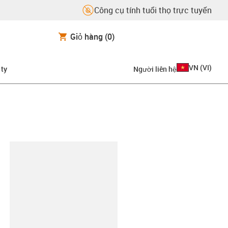
Công cụ tính tuổi thọ trực tuyến
Giỏ hàng
(0)
VN
(
VI
)
 ty
Người liên hệ
copy-clipboard