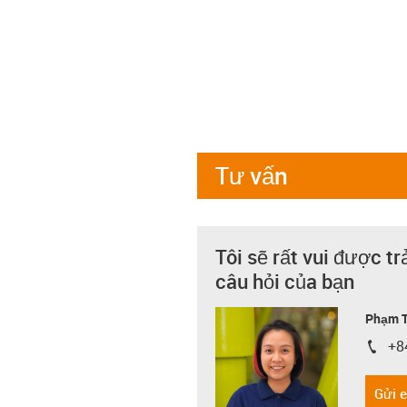
Tư vấn
Tôi sẽ rất vui được tr
câu hỏi của bạn
Phạm T
+8
igus-i
Gửi 