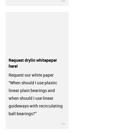
Request drylin whitepaper
here!
Request our white paper
“When should I use plastic
linear plain bearings and
when should I use linear
guideways with recirculating
ball bearings?”
igus-icon-3arrow