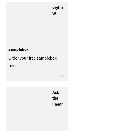
drylin
W
samplebox
Order your free samplebox
here!
igus-icon-3arrow
Ask
the
linear