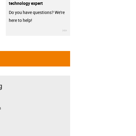
technology expert
Do you have questions? We're
here to help!
igus-icon-3arrow
g
m