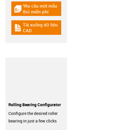
Yêu cầu một mẫu
igus-icon-gratismuster
thử miễn phí
Tải xuống dữ liệu
igus-icon-cad-dateien
CAD
Rolling Bearing Configurator
Configure the desired roller
bearing in just a few clicks
igus-icon-3arrow