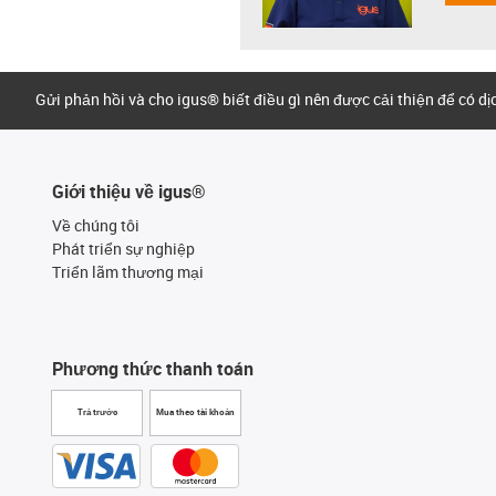
Gửi phản hồi và cho igus® biết điều gì nên được cải thiện để có d
Giới thiệu về igus®
Về chúng tôi
Phát triển sự nghiệp
Triển lãm thương mại
Phương thức thanh toán
Trả trước
Mua theo tài khoản