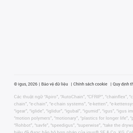
©
igus, 2026
Bảo vệ dữ liệu
Chính sách cookie
Quy định t
Các thuật ngữ “Apiro”, “AutoChain”, “CFRIP”, “chainflex”, “ch
chain”, “e-chain”, “e-chain systems”, “e-ketten”, “e-kettensys
“igear”, “iglide”, “iglidur”, “igubal”, “igumid”, “igus”, “ig
“motion polymers”, “motionary”, “plastics for longer life”, 
“Rohbot”, “savfe”, “speedigus”, “superwise”, “take the dryway
hiệu đã được bảo hộ hợp pháp của igus® SE & Co. KG, Col