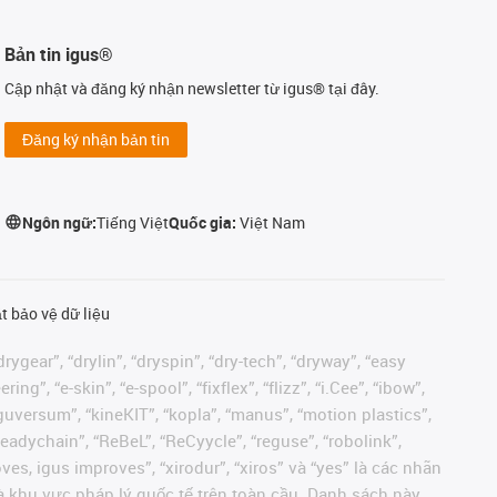
Bản tin igus®
Cập nhật và đăng ký nhận newsletter từ igus® tại đây.
Đăng ký nhận bản tin
Ngôn ngữ:
Tiếng Việt
Quốc gia:
Việt Nam
t bảo vệ dữ liệu
rygear”, “drylin”, “dryspin”, “dry-tech”, “dryway”, “easy
”, “e-skin”, “e-spool”, “fixflex”, “flizz”, “i.Cee”, “ibow”,
 “iguversum”, “kineKIT”, “kopla”, “manus”, “motion plastics”,
readychain”, “ReBeL”, “ReCyycle”, “reguse”, “robolink”,
moves, igus improves”, “xirodur”, “xiros” và “yes” là các nhãn
 khu vực pháp lý quốc tế trên toàn cầu. Danh sách này