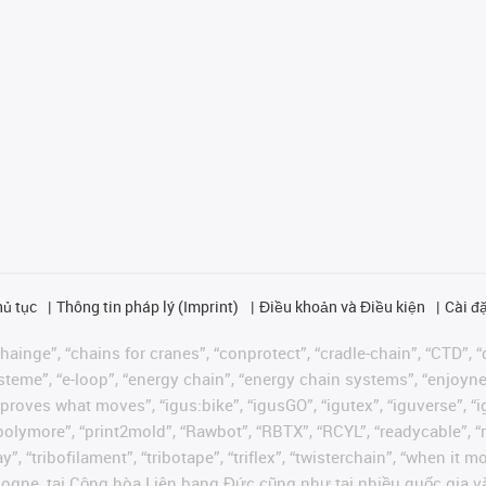
hủ tục
Thông tin pháp lý (Imprint)
Điều khoản và Điều kiện
Cài đặ
ainge”, “chains for cranes”, “conprotect”, “cradle-chain”, “CTD”, “d
teme”, “e-loop”, “energy chain”, “energy chain systems”, “enjoyneering
us improves what moves”, “igus:bike”, “igusGO”, “igutex”, “iguverse”,
“polymore”, “print2mold”, “Rawbot”, “RBTX”, “RCYL”, “readycable”, “
”, “tribofilament”, “tribotape”, “triflex”, “twisterchain”, “when it 
ogne, tại Cộng hòa Liên bang Đức cũng như tại nhiều quốc gia và