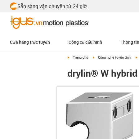
Sẵn sàng vận chuyển từ 24 giờ.
Cửa hàng trực tuyến
Công cụ cấu hình
Thông ti
igus-icon-arrow-right
igus-icon-arrow-right
i
Trang chủ
Công nghệ tuyến tính
drylin® W hybri