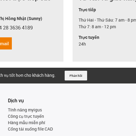
Trực tiếp
hị Hồng Nhật (Sunny)
Thứ Hai - Thứ Sáu: 7 am - 8 p
Thứ 7: 8 am - 12 pm
4 28 3636 4189
con-phone
Trực tuyến
email
24h
ịch vụ tốt hơn cho khách hàng.
Phản hồi
Dịch vụ
Tính năng myigus
Công cụ trực tuyến
Hàng mẫu miễn phí
Cổng tải xuống file CAD