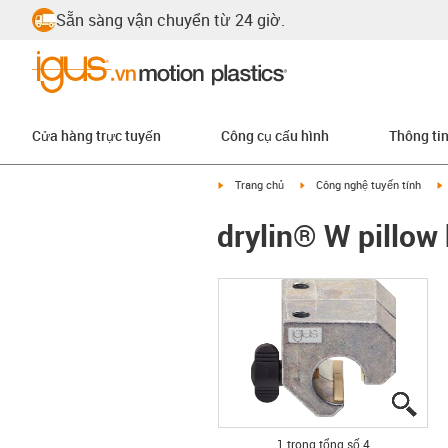
Sẵn sàng vận chuyển từ 24 giờ.
Cửa hàng trực tuyến
Công cụ cấu hình
Thông ti
igus-icon-arrow-right
igus-icon-arrow-right
i
Trang chủ
Công nghệ tuyến tính
drylin® W pillo
igus
igus
igus
igus
1 trong tổng số 4