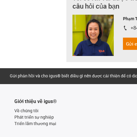
câu hỏi của bạn
Phạm T
+8
igus-i
Gửi 
Gửi phản hồi và cho igus® biết điều gì nên được cải thiện để có d
Giới thiệu về igus®
Về chúng tôi
Phát triển sự nghiệp
Triển lãm thương mại