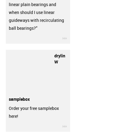
linear plain bearings and
when should I use linear
guideways with recirculating
ball bearings?”
igus-icon-3arrow
drylin
W
samplebox
Order your free samplebox
here!
igus-icon-3arrow