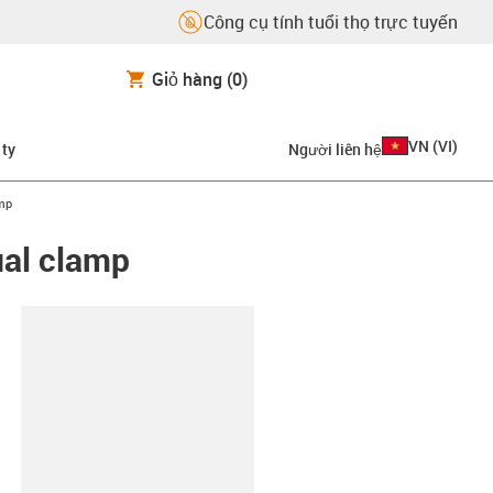
Công cụ tính tuổi thọ trực tuyến
Giỏ hàng
(0)
VN
(
VI
)
 ty
Người liên hệ
mp
al clamp
copy-clipboard