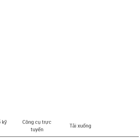
us-icon-arrow-right
 kỹ
Công cụ trực
Tải xuống
tuyến