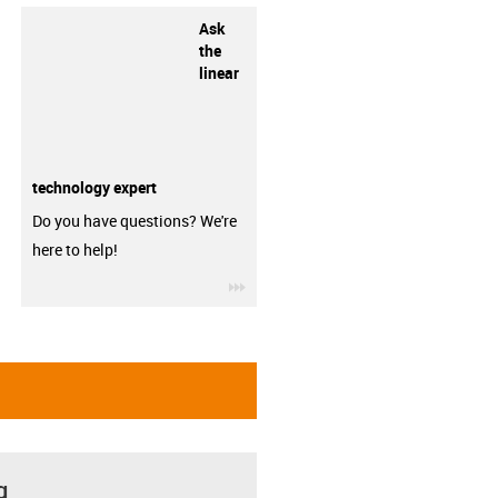
Ask
the
linear
technology expert
Do you have questions? We're
here to help!
igus-icon-3arrow
g