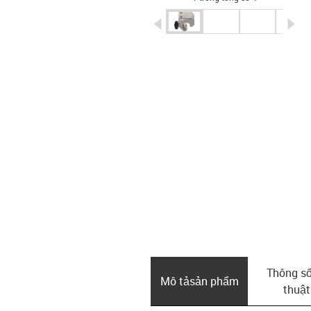
igus-icon-arrow-left
ig
Thông số
Mô tả­sản phẩm
thuật