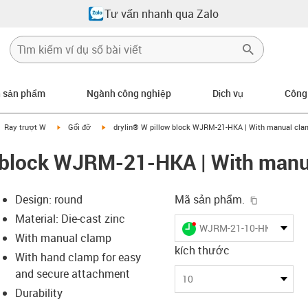
Tư vấn nhanh qua Zalo
n sản phẩm
Ngành công nghiệp
Dịch vụ
Công
gus-icon-arrow-right
igus-icon-arrow-right
igus-icon-arrow-right
Ray trượt W
Gối đỡ
drylin® W pillow block WJRM-21-HKA | With manual cla
w block WJRM-21-HKA | With manu
igus-icon-
Design: round
Mã sản phẩm.
Material: Die-cast zinc
igus-icon-lieferzeit-dot
WJRM-21-10-HKA
With manual clamp
kích thước
With hand clamp for easy
and secure attachment
-icon-lupe
-icon-lupe
-icon-lupe
-icon-lupe
10
Durability