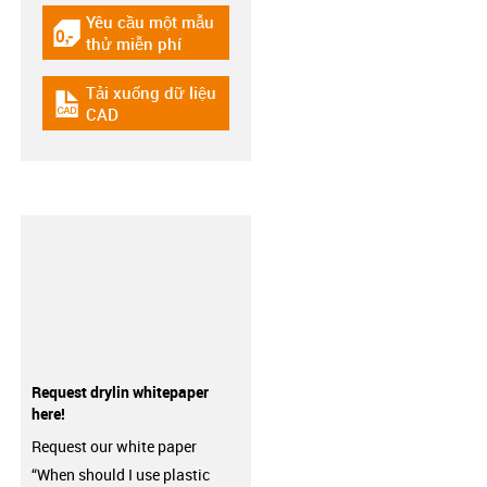
Yêu cầu một mẫu
igus-icon-gratismuster
thử miễn phí
Tải xuống dữ liệu
igus-icon-cad-dateien
CAD
Request drylin whitepaper
here!
Request our white paper
“When should I use plastic