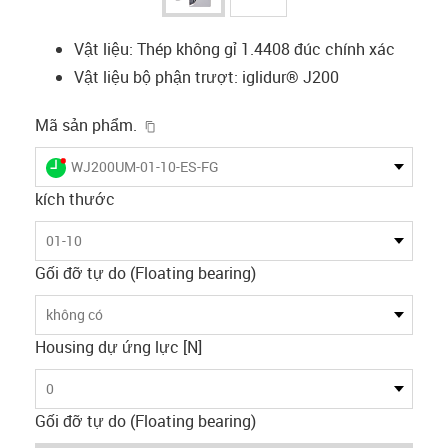
Vật liệu: Thép không gỉ 1.4408 đúc chính xác
Vật liệu bộ phận trượt: iglidur® J200
igus-icon-copy-clipboard
Mã sản phẩm.
igus-icon-lieferzeit-dot
WJ200UM-01-10-ES-FG
kích thước
01-10
Gối đỡ tự do (Floating bearing)
không có
Housing dự ứng lực [N]
0
Gối đỡ tự do (Floating bearing)