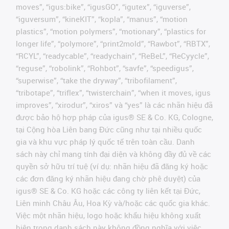
moves”, “igus:bike”, “igusGO”, “igutex”, “iguverse”,
“iguversum”, “kineKIT”, “kopla”, “manus”, “motion
plastics”, “motion polymers”, “motionary”, “plastics for
longer life”, “polymore”, “print2mold”, “Rawbot”, “RBTX”,
“RCYL”, “readycable”, “readychain”, “ReBeL”, “ReCyycle”,
“reguse”, “robolink”, “Rohbot”, “savfe”, “speedigus”,
“superwise”, “take the dryway”, “tribofilament”,
“tribotape”, “triflex”, “twisterchain”, “when it moves, igus
improves”, “xirodur”, “xiros” và “yes” là các nhãn hiệu đã
được bảo hộ hợp pháp của igus® SE & Co. KG, Cologne,
tại Cộng hòa Liên bang Đức cũng như tại nhiều quốc
gia và khu vực pháp lý quốc tế trên toàn cầu. Danh
sách này chỉ mang tính đại diện và không đầy đủ về các
quyền sở hữu trí tuệ (ví dụ: nhãn hiệu đã đăng ký hoặc
các đơn đăng ký nhãn hiệu đang chờ phê duyệt) của
igus® SE & Co. KG hoặc các công ty liên kết tại Đức,
Liên minh Châu Âu, Hoa Kỳ và/hoặc các quốc gia khác.
Việc một nhãn hiệu, logo hoặc khẩu hiệu không xuất
hiện trong danh sách này không đồng nghĩa với việc