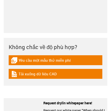
Không chắc về độ phù hợp?
Yêu cầu một mẫu thử miễn phí
igus-icon-gratismuster
Tải xuống dữ liệu CAD
igus-icon-cad-dateien
Request drylin whitepaper here!
Request our white paper “When should I