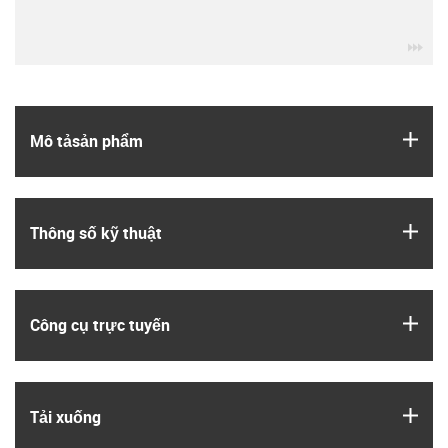
igu
igus
Mô tả­sản phẩm
igus
Thông số kỹ thuật
igus
Công cụ trực tuyến
igus
Tải xuống