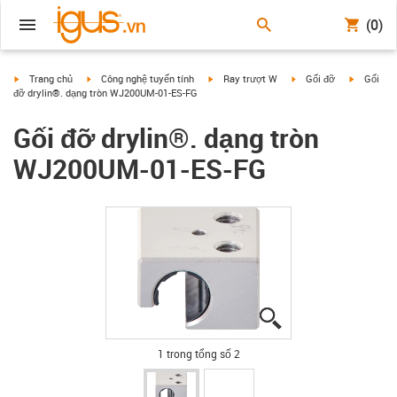
(0)
igus-icon-arrow-right
igus-icon-arrow-right
igus-icon-arrow-right
igus-icon-arrow-right
igus-icon
Trang chủ
Công nghệ tuyến tính
Ray trượt W
Gối đỡ
Gối
đỡ drylin®. dạng tròn WJ200UM-01-ES-FG
Gối đỡ drylin®. dạng tròn
WJ200UM-01-ES-FG
igus-icon-lupe
igus-icon-lupe
1 trong tổng số 2