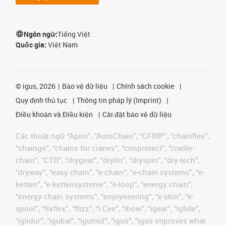
Ngôn ngữ:
Tiếng Việt
Quốc gia:
Việt Nam
©
igus, 2026
Bảo vệ dữ liệu
Chính sách cookie
Quy định thủ tục
Thông tin pháp lý (Imprint)
Điều khoản và Điều kiện
Cài đặt bảo vệ dữ liệu
Các thuật ngữ “Apiro”, “AutoChain”, “CFRIP”, “chainflex”,
“chainge”, “chains for cranes”, “conprotect”, “cradle-
chain”, “CTD”, “drygear”, “drylin”, “dryspin”, “dry-tech”,
“dryway”, “easy chain”, “e-chain”, “e-chain systems”, “e-
ketten”, “e-kettensysteme”, “e-loop”, “energy chain”,
“energy chain systems”, “enjoyneering”, “e-skin”, “e-
spool”, “fixflex”, “flizz”, “i.Cee”, “ibow”, “igear”, “iglide”,
“iglidur”, “igubal”, “igumid”, “igus”, “igus improves what