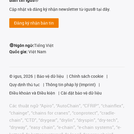
Cập nhật và đăng ký nhận newsletter từ igus® tại đây.
Đăng ký nhận bản tin
Ngôn ngữ:
Tiếng Việt
Quốc gia:
Việt Nam
©
igus, 2026
Bảo vệ dữ liệu
Chính sách cookie
Quy định thủ tục
Thông tin pháp lý (Imprint)
Điều khoản và Điều kiện
Cài đặt bảo vệ dữ liệu
Các thuật ngữ “Apiro”, “AutoChain”, “CFRIP”, “chainflex”,
“chainge”, “chains for cranes”, “conprotect”, “cradle-
chain”, “CTD”, “drygear”, “drylin”, “dryspin”, “dry-tech”,
“dryway”, “easy chain”, “e-chain”, “e-chain systems”, “e-