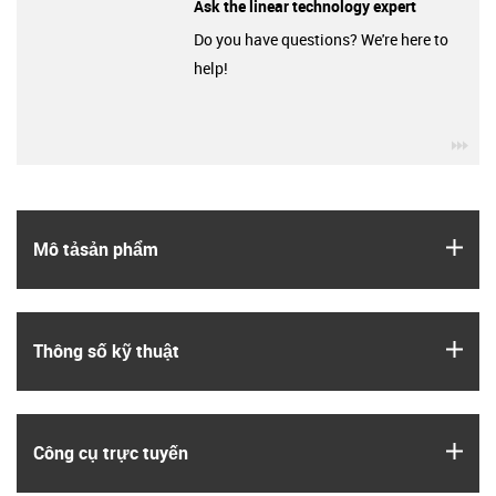
Ask the linear technology expert
Do you have questions? We're here to
help!
igu
igus
Mô tả­sản phẩm
igus
Thông số kỹ thuật
igus
Công cụ trực tuyến