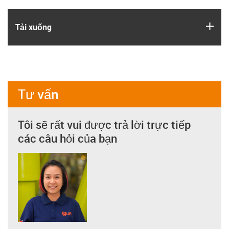
igus
Tải xuống
Tư vấn
Tôi sẽ rất vui được trả lời trực tiếp
các câu hỏi của bạn