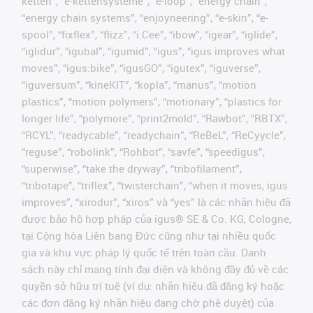
ketten”, “e-kettensysteme”, “e-loop”, “energy chain”,
“energy chain systems”, “enjoyneering”, “e-skin”, “e-
spool”, “fixflex”, “flizz”, “i.Cee”, “ibow”, “igear”, “iglide”,
“iglidur”, “igubal”, “igumid”, “igus”, “igus improves what
moves”, “igus:bike”, “igusGO”, “igutex”, “iguverse”,
“iguversum”, “kineKIT”, “kopla”, “manus”, “motion
plastics”, “motion polymers”, “motionary”, “plastics for
longer life”, “polymore”, “print2mold”, “Rawbot”, “RBTX”,
“RCYL”, “readycable”, “readychain”, “ReBeL”, “ReCyycle”,
“reguse”, “robolink”, “Rohbot”, “savfe”, “speedigus”,
“superwise”, “take the dryway”, “tribofilament”,
“tribotape”, “triflex”, “twisterchain”, “when it moves, igus
improves”, “xirodur”, “xiros” và “yes” là các nhãn hiệu đã
được bảo hộ hợp pháp của igus® SE & Co. KG, Cologne,
tại Cộng hòa Liên bang Đức cũng như tại nhiều quốc
gia và khu vực pháp lý quốc tế trên toàn cầu. Danh
sách này chỉ mang tính đại diện và không đầy đủ về các
quyền sở hữu trí tuệ (ví dụ: nhãn hiệu đã đăng ký hoặc
các đơn đăng ký nhãn hiệu đang chờ phê duyệt) của