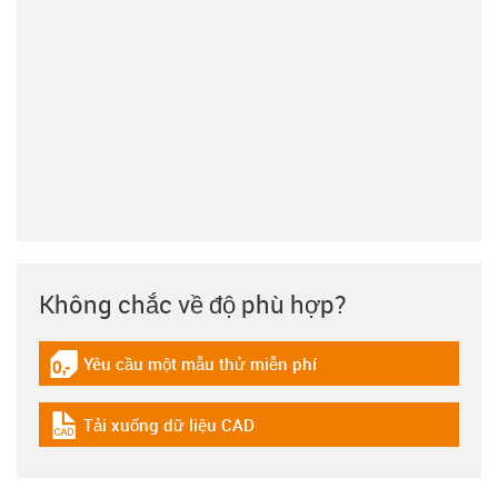
Không chắc về độ phù hợp?
Yêu cầu một mẫu thử miễn phí
igus-icon-gratismuster
Tải xuống dữ liệu CAD
igus-icon-cad-dateien