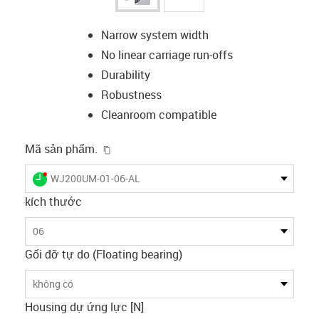
Narrow system width
No linear carriage run-offs
Durability
Robustness
Cleanroom compatible
igus-icon-copy-clipboard
Mã sản phẩm.
igus-icon-lieferzeit-dot
WJ200UM-01-06-AL
kích thước
06
Gối đỡ tự do (Floating bearing)
không có
Housing dự ứng lực [N]