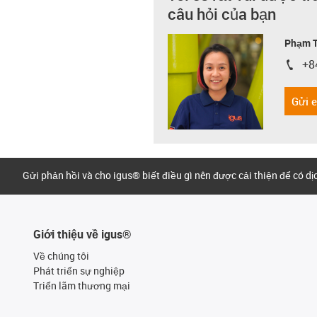
câu hỏi của bạn
Phạm T
+8
igus-i
Gửi 
Gửi phản hồi và cho igus® biết điều gì nên được cải thiện để có d
Giới thiệu về igus®
Về chúng tôi
Phát triển sự nghiệp
Triển lãm thương mại