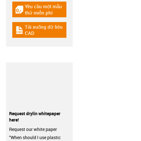
Yêu cầu một mẫu
igus-icon-gratismuster
thử miễn phí
Tải xuống dữ liệu
igus-icon-cad-dateien
CAD
Request drylin whitepaper
here!
Request our white paper
“When should I use plastic