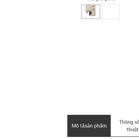
Thông số
Mô tả­sản phẩm
thuật