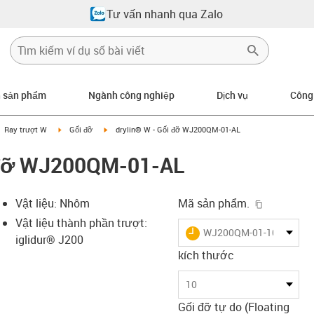
Tư vấn nhanh qua Zalo
n sản phẩm
Ngành công nghiệp
Dịch vụ
Công
gus-icon-arrow-right
igus-icon-arrow-right
igus-icon-arrow-right
Ray trượt W
Gối đỡ
drylin® W - Gối đỡ WJ200QM-01-AL
i đỡ WJ200QM-01-AL
igus-icon-
Vật liệu: Nhôm
Mã sản phẩm.
Vật liệu thành phần trượt:
igus-icon-lieferzeit
WJ200QM-01-10-AL
iglidur® J200
kích thước
-icon-lupe
-icon-lupe
10
Gối đỡ tự do (Floating