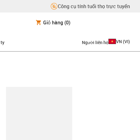
Công cụ tính tuổi thọ trực tuyến
Giỏ hàng
(0)
VN
(
VI
)
 ty
Người liên hệ
copy-clipboard