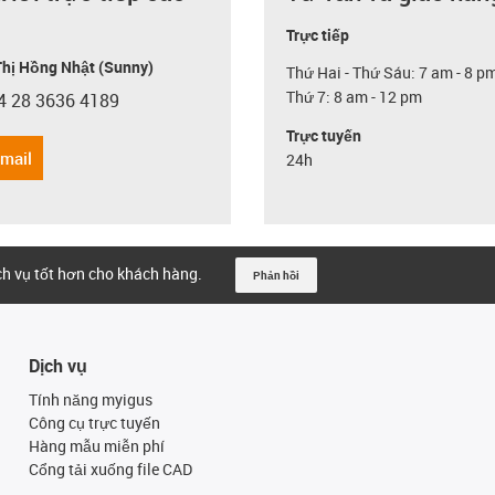
Trực tiếp
hị Hồng Nhật (Sunny)
Thứ Hai - Thứ Sáu: 7 am - 8 p
Thứ 7: 8 am - 12 pm
4 28 3636 4189
con-phone
Trực tuyến
email
24h
ịch vụ tốt hơn cho khách hàng.
Phản hồi
Dịch vụ
Tính năng myigus
Công cụ trực tuyến
Hàng mẫu miễn phí
Cổng tải xuống file CAD