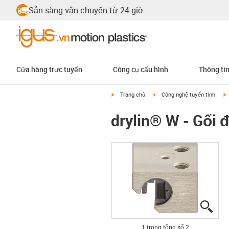
Sẵn sàng vận chuyển từ 24 giờ.
Cửa hàng trực tuyến
Công cụ cấu hình
Thông ti
igus-icon-arrow-right
igus-icon-arrow-right
i
Trang chủ
Công nghệ tuyến tính
drylin® W - Gố
igus
igus
1 trong tổng số 2