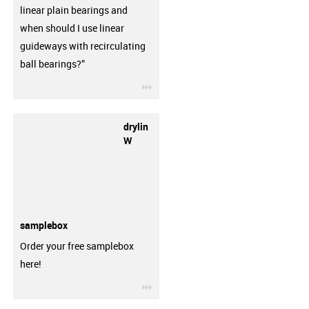
linear plain bearings and
when should I use linear
guideways with recirculating
ball bearings?”
igus-icon-3arrow
drylin
W
samplebox
Order your free samplebox
here!
igus-icon-3arrow