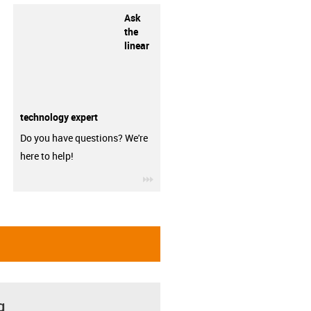
Ask
the
linear
technology expert
Do you have questions? We're
here to help!
igus-icon-3arrow
g